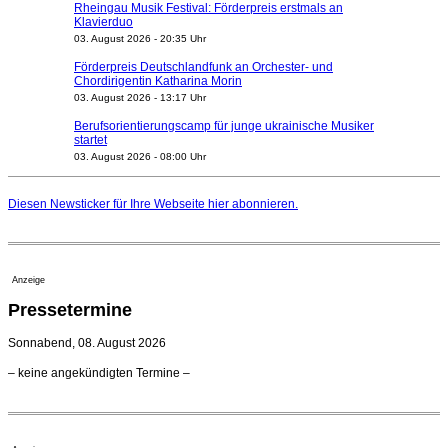
Rheingau Musik Festival: Förderpreis erstmals an
Klavierduo
03. August 2026 - 20:35 Uhr
Förderpreis Deutschlandfunk an Orchester- und
Chordirigentin Katharina Morin
03. August 2026 - 13:17 Uhr
Berufsorientierungscamp für junge ukrainische Musiker
startet
03. August 2026 - 08:00 Uhr
Elena Tzavara wird neue Opernintendantin am
Nationaltheater Mannheim
Diesen Newsticker für Ihre Webseite
hier
abonnieren.
29. Juli 2026 - 11:39 Uhr
Regensburger Generalmusikdirektor Stefan Veselka
geht 2027
23. Juli 2026 - 17:27 Uhr
Anzeige
Kammerorchester Heilbronn: Chefdirigent Risto Joost
Pressetermine
verlängert bis 2030
21. Juli 2026 - 13:08 Uhr
Sonnabend, 08. August 2026
Opernhäuser gedenken vertriebener jüdischer
– keine angekündigten Termine –
Ensemblemitglieder
20. Juli 2026 - 18:15 Uhr
Bayreuth erwartet prominente Gäste zum Start der
Festspiele