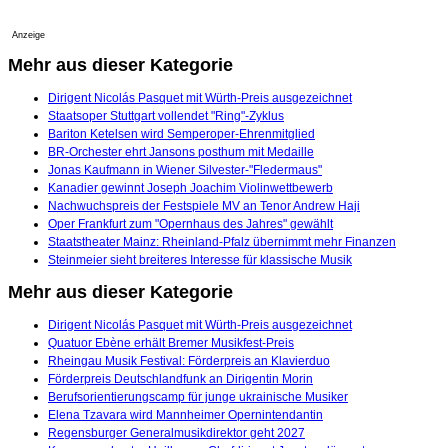
Anzeige
Mehr aus dieser Kategorie
Dirigent Nicolás Pasquet mit Würth-Preis ausgezeichnet
Staatsoper Stuttgart vollendet "Ring"-Zyklus
Bariton Ketelsen wird Semperoper-Ehrenmitglied
BR-Orchester ehrt Jansons posthum mit Medaille
Jonas Kaufmann in Wiener Silvester-"Fledermaus"
Kanadier gewinnt Joseph Joachim Violinwettbewerb
Nachwuchspreis der Festspiele MV an Tenor Andrew Haji
Oper Frankfurt zum "Opernhaus des Jahres" gewählt
Staatstheater Mainz: Rheinland-Pfalz übernimmt mehr Finanzen
Steinmeier sieht breiteres Interesse für klassische Musik
Mehr aus dieser Kategorie
Dirigent Nicolás Pasquet mit Würth-Preis ausgezeichnet
Quatuor Ebène erhält Bremer Musikfest-Preis
Rheingau Musik Festival: Förderpreis an Klavierduo
Förderpreis Deutschlandfunk an Dirigentin Morin
Berufsorientierungscamp für junge ukrainische Musiker
Elena Tzavara wird Mannheimer Opernintendantin
Regensburger Generalmusikdirektor geht 2027