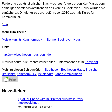
Förderung des künstlerischen Nachwuchses. Angeregt von Kurt Masur, dem
damaligen Vorstandsvorsitzenden des Vereins Beethoven-Haus, wurden sie
zunächst als Dirigierkurse durchgeführt, seit 2010 auch als Kurse für
Kammermusik.
(
wa
)
Mehr zum Thema:
Meisterkurs für Kammermusik im Bonner Beethoven-Haus
Link:
http://www.beethoven-haus-bonn.de
© musik heute. Alle Rechte vorbehalten – Informationen zum
Copyright
Mehr zu diesen Schlagwörtern:
Beethoven
,
Beethoven-Haus
,
Bratsche
,
Bratschist
,
Kammermusik
,
Meisterkurs
,
Tabea Zimmermann
Newsticker
Quatuor Ebène wird mit Bremer Musikfest-Preis
ausgezeichnet
04. August 2026 - 13:30 Uhr