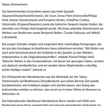
Tabea Zimmermann
Die teilnehmenden Ensembles waren das Améi Quartett
(Spanien/Deutschland/Schweiz), die Duos Jonas Palm,Violoncello/Philipp
Heiß, Klavier (Deutschland) und Rosalind Ventris, Viola/Pau Codina,
Violoncello (England/Spanien) sowie die türkische Geigerin Hande Küden, die
ebenfalls von Philipp Heiß begleitet wurde. Mit ihnen arbeitete Zimmermann an
Werken von Beethoven sowie Benjamin Britten, Claude Debussy und Witold
Lutoslawski.
Die jungen Künstler zeigten sich begeistert über nachhaltige Anregungen, die
sie aus den Kurstagen im Beethoven-Haus mitnehmen konnten. "Wir fühlen uns
auch sehr bereichert durch die Einblicke in die Quellen zu den Werken,
insbesondere in die Originalhandschriften", erklärte Pianist Philipp Heiß.
"Manche Stellen in den Kompositionen, mit denen wir gerungen haben, wurden
uns dadurch verständlicher, und wir werden diese Möglichkeiten zukünftig
sicher häufiger nutzen", betonte er.
Ein Höhepunkt des Meisterkurses war die Werkstatt, bei der Tabea
Zimmermann auf Beethovens Dienstbratsche aus seiner Bonner Zeit spielte.
Kursteilnehmer und Publikum zeigten sich berührt davon, den Klang des
Instrumentes erleben zu können, das sonst nur in einer Vitrine im Museum zu
betrachten ist.
Die Internationalen Beethoven Meisterkurse Bonn werden seit 2006 vom
Beethoven-Haus Bonn ausgerichtet und sind ein wesentliches Instrument zur