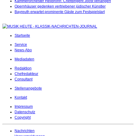
Kammerorchester Heilbronn: Chefdirigent Joost verlängert
Opernhäuser gedenken vertriebener jüdischer Künstler
Bayreuth erwartet prominente Gäste zum Festspielstart
Startseite
Service
News-Abo
Mediadaten
Redaktion
Chefredakteur
Consultant
Stellenangebote
Kontakt
Impressum
Datenschutz
Copyright
Nachrichten