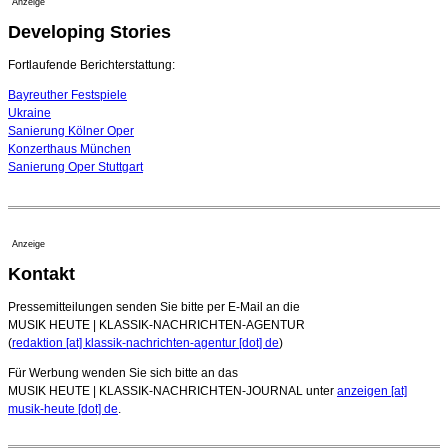
Anzeige
17. Juli 2026 - 18:03 Uhr
Developing Stories
Dirigent Nicolás Pasquet mit Würth-Preis der
Jeunesses Musicales ausgezeichnet
07. August 2026 - 13:20 Uhr
Fortlaufende Berichterstattung:
Bayreuther Festspiele
Ukraine
Sanierung Kölner Oper
Konzerthaus München
Sanierung Oper Stuttgart
Anzeige
Kontakt
Pressemitteilungen senden Sie bitte per E-Mail an die
MUSIK HEUTE | KLASSIK-NACHRICHTEN-AGENTUR
(
redaktion [at] klassik-nachrichten-agentur [dot] de
)
Für Werbung wenden Sie sich bitte an das
MUSIK HEUTE | KLASSIK-NACHRICHTEN-JOURNAL unter
anzeigen [at]
musik-heute [dot] de
.