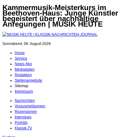
Kammermusik-Meisterkurs im
Beethoven-Haus: Junge Künstler
begeistert über nachhaltige
Anregungen | MUSIK HEUTE
Sonnabend, 08. August 2026
Home
Service
News-Abo
Mediadaten
Redaktion
Stellenangebote
Sitemap
Impressum
Nachrichten
Vorausmeldungen
Rezensionen
Interviews
Porträts
Klassik.TV