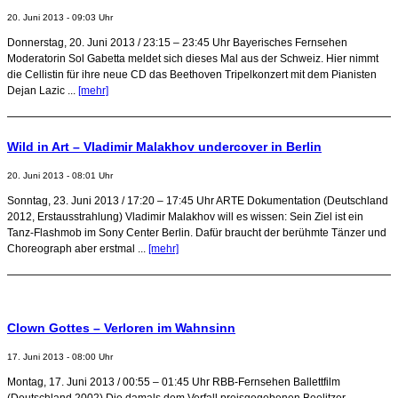
20. Juni 2013 - 09:03 Uhr
Donnerstag, 20. Juni 2013 / 23:15 – 23:45 Uhr Bayerisches Fernsehen
Moderatorin Sol Gabetta meldet sich dieses Mal aus der Schweiz. Hier nimmt
die Cellistin für ihre neue CD das Beethoven Tripelkonzert mit dem Pianisten
Dejan Lazic ...
[mehr]
Wild in Art – Vladimir Malakhov undercover in Berlin
20. Juni 2013 - 08:01 Uhr
Sonntag, 23. Juni 2013 / 17:20 – 17:45 Uhr ARTE Dokumentation (Deutschland
2012, Erstausstrahlung) Vladimir Malakhov will es wissen: Sein Ziel ist ein
Tanz-Flashmob im Sony Center Berlin. Dafür braucht der berühmte Tänzer und
Choreograph aber erstmal ...
[mehr]
Clown Gottes – Verloren im Wahnsinn
17. Juni 2013 - 08:00 Uhr
Montag, 17. Juni 2013 / 00:55 – 01:45 Uhr RBB-Fernsehen Ballettfilm
(Deutschland 2002) Die damals dem Verfall preisgegebenen Beelitzer