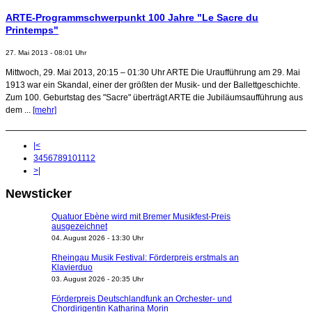
ARTE-Programmschwerpunkt 100 Jahre "Le Sacre du
Printemps"
27. Mai 2013 - 08:01 Uhr
Mittwoch, 29. Mai 2013, 20:15 – 01:30 Uhr ARTE Die Uraufführung am 29. Mai
1913 war ein Skandal, einer der größten der Musik- und der Ballettgeschichte.
Zum 100. Geburtstag des "Sacre" überträgt ARTE die Jubiläumsaufführung aus
dem ...
[mehr]
|<
3
4
5
6
7
8
9
10
11
12
>|
Newsticker
Quatuor Ebène wird mit Bremer Musikfest-Preis
ausgezeichnet
04. August 2026 - 13:30 Uhr
Rheingau Musik Festival: Förderpreis erstmals an
Klavierduo
03. August 2026 - 20:35 Uhr
Förderpreis Deutschlandfunk an Orchester- und
Chordirigentin Katharina Morin