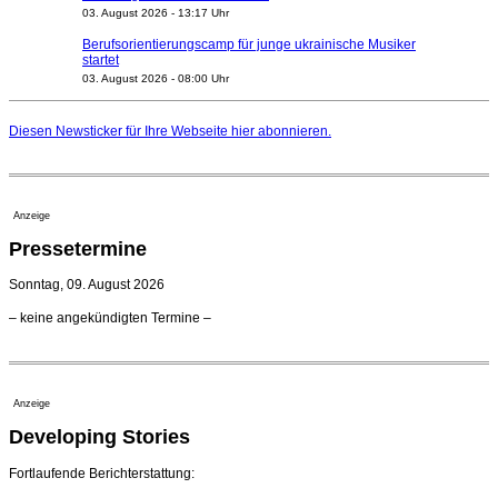
03. August 2026 - 13:17 Uhr
Berufsorientierungscamp für junge ukrainische Musiker
startet
03. August 2026 - 08:00 Uhr
Elena Tzavara wird neue Opernintendantin am
Nationaltheater Mannheim
Diesen Newsticker für Ihre Webseite
hier
abonnieren.
29. Juli 2026 - 11:39 Uhr
Regensburger Generalmusikdirektor Stefan Veselka
geht 2027
23. Juli 2026 - 17:27 Uhr
Anzeige
Kammerorchester Heilbronn: Chefdirigent Risto Joost
Pressetermine
verlängert bis 2030
21. Juli 2026 - 13:08 Uhr
Sonntag, 09. August 2026
Opernhäuser gedenken vertriebener jüdischer
– keine angekündigten Termine –
Ensemblemitglieder
20. Juli 2026 - 18:15 Uhr
Bayreuth erwartet prominente Gäste zum Start der
Festspiele
Anzeige
17. Juli 2026 - 18:03 Uhr
Developing Stories
Dirigent Nicolás Pasquet mit Würth-Preis der
Jeunesses Musicales ausgezeichnet
07. August 2026 - 13:20 Uhr
Fortlaufende Berichterstattung: