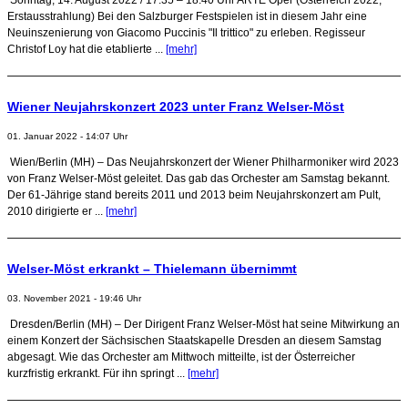
Erstausstrahlung) Bei den Salzburger Festspielen ist in diesem Jahr eine
Neuinszenierung von Giacomo Puccinis "Il trittico" zu erleben. Regisseur
Christof Loy hat die etablierte ...
[mehr]
Wiener Neujahrskonzert 2023 unter Franz Welser-Möst
01. Januar 2022 - 14:07 Uhr
Wien/Berlin (MH) – Das Neujahrskonzert der Wiener Philharmoniker wird 2023
von Franz Welser-Möst geleitet. Das gab das Orchester am Samstag bekannt.
Der 61-Jährige stand bereits 2011 und 2013 beim Neujahrskonzert am Pult,
2010 dirigierte er ...
[mehr]
Welser-Möst erkrankt – Thielemann übernimmt
03. November 2021 - 19:46 Uhr
Dresden/Berlin (MH) – Der Dirigent Franz Welser-Möst hat seine Mitwirkung an
einem Konzert der Sächsischen Staatskapelle Dresden an diesem Samstag
abgesagt. Wie das Orchester am Mittwoch mitteilte, ist der Österreicher
kurzfristig erkrankt. Für ihn springt ...
[mehr]