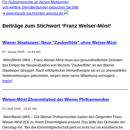
Für Nutzungsrechte an diesen Meldungen
und weitere Dienstleistungen besuchen Sie bitte
➜
www.klassik-nachrichten-agentur.de
Beiträge zum Stichwort ‘Franz Welser-Möst’
Wiener Staatsoper: Neue "Zauberflöte" ohne Welser-Möst
07. Januar 2025 - 12:41 Uhr
Wien/Berlin (MH) – Franz Welser-Möst muss aus gesundheitlichen Gründen
das Dirigat der Neuproduktion von Mozarts "Zauberflöte" an der Wiener
Staatsoper absagen. Nach erfolgreicher Immuntherapie sei es zu unerwarteten
Nebenwirkungen gekommen, wegen derer seine Mitwirkung unmöglich ...
[mehr]
Welser-Möst Ehrenmitglied der Wiener Philharmoniker
23. April 2024 - 13:02 Uhr
Wien/Berlin (MH) – Die Wiener Philharmoniker haben den Dirigenten Franz
Welser-Möst (63) zu ihrem Ehrenmitglied ernannt. Das teilte das Orchester am
Dienstag mit. "Bei der Ehrenmitgliedschaft geht es nicht nur um künstlerische