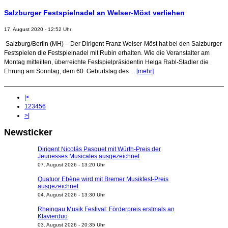
Salzburger Festspielnadel an Welser-Möst verliehen
17. August 2020 - 12:52 Uhr
Salzburg/Berlin (MH) – Der Dirigent Franz Welser-Möst hat bei den Salzburger
Festspielen die Festspielnadel mit Rubin erhalten. Wie die Veranstalter am
Montag mitteilten, überreichte Festspielpräsidentin Helga Rabl-Stadler die
Ehrung am Sonntag, dem 60. Geburtstag des ...
[mehr]
|<
1
2
3
4
5
6
>|
Newsticker
Dirigent Nicolás Pasquet mit Würth-Preis der
Jeunesses Musicales ausgezeichnet
07. August 2026 - 13:20 Uhr
Quatuor Ebène wird mit Bremer Musikfest-Preis
ausgezeichnet
04. August 2026 - 13:30 Uhr
Rheingau Musik Festival: Förderpreis erstmals an
Klavierduo
03. August 2026 - 20:35 Uhr