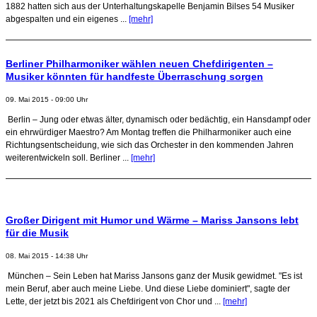
1882 hatten sich aus der Unterhaltungskapelle Benjamin Bilses 54 Musiker
abgespalten und ein eigenes ...
[mehr]
Berliner Philharmoniker wählen neuen Chefdirigenten –
Musiker könnten für handfeste Überraschung sorgen
09. Mai 2015 - 09:00 Uhr
Berlin – Jung oder etwas älter, dynamisch oder bedächtig, ein Hansdampf oder
ein ehrwürdiger Maestro? Am Montag treffen die Philharmoniker auch eine
Richtungsentscheidung, wie sich das Orchester in den kommenden Jahren
weiterentwickeln soll. Berliner ...
[mehr]
Großer Dirigent mit Humor und Wärme – Mariss Jansons lebt
für die Musik
08. Mai 2015 - 14:38 Uhr
München – Sein Leben hat Mariss Jansons ganz der Musik gewidmet. "Es ist
mein Beruf, aber auch meine Liebe. Und diese Liebe dominiert", sagte der
Lette, der jetzt bis 2021 als Chefdirigent von Chor und ...
[mehr]