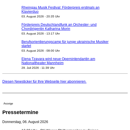
Rheingau Musik Festival: Förderpreis erstmals an
Klavierduo
03. August 2026 - 20:35 Uhr
Förderpreis Deutschlandfunk an Orchester- und
Chordirigentin Katharina Morin
03. August 2026 - 13:17 Uhr
Berufsorientierungscamp für junge ukrainische Musiker
startet
03. August 2026 - 08:00 Uhr
Elena Tzavara wird neue Opernintendantin am
Nationaltheater Mannheim
29. Juli 2026 - 11:39 Uhr
Regensburger Generalmusikdirektor Stefan Veselka
geht 2027
Diesen Newsticker für Ihre Webseite
hier
abonnieren.
23. Juli 2026 - 17:27 Uhr
Kammerorchester Heilbronn: Chefdirigent Risto Joost
verlängert bis 2030
21. Juli 2026 - 13:08 Uhr
Anzeige
Opernhäuser gedenken vertriebener jüdischer
Pressetermine
Ensemblemitglieder
20. Juli 2026 - 18:15 Uhr
Donnerstag, 06. August 2026
Bayreuth erwartet prominente Gäste zum Start der