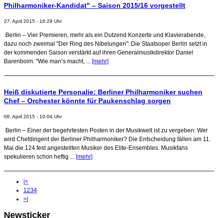
Philharmoniker-Kandidat" – Saison 2015/16 vorgestellt
27. April 2015 - 16:29 Uhr
Berlin – Vier Premieren, mehr als ein Dutzend Konzerte und Klavierabende,
dazu noch zweimal "Der Ring des Nibelungen": Die Staatsoper Berlin setzt in
der kommenden Saison verstärkt auf ihren Generalmusikdirektor Daniel
Barenboim. "Wie man’s macht, ...
[mehr]
Heiß diskutierte Personalie: Berliner Philharmoniker suchen
Chef – Orchester könnte für Paukenschlag sorgen
06. April 2015 - 10:04 Uhr
Berlin – Einer der begehrtesten Posten in der Musikwelt ist zu vergeben: Wer
wird Chefdirigent der Berliner Philharmoniker? Die Entscheidung fällen am 11.
Mai die 124 fest angestellten Musiker des Elite-Ensembles. Musikfans
spekulieren schon heftig ...
[mehr]
|<
1
2
3
4
>|
Newsticker