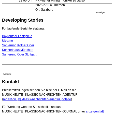
13.00 Uhr
PK Wiener Philharmoniker zu Saison
Festspiele
2026/27 u.a. Themen
17. Juli 2026 - 18:03 Uhr
Ort: Salzburg
Düsseldorfer Stadtrat beendet Pläne für Opernhaus-
Anzeige
Neubau
Developing Stories
16. Juli 2026 - 22:49 Uhr
Quatuor Ebène wird mit Bremer Musikfest-Preis
Fortlaufende Berichterstattung:
ausgezeichnet
04. August 2026 - 13:30 Uhr
Bayreuther Festspiele
Ukraine
Sanierung Kölner Oper
Konzerthaus München
Sanierung Oper Stuttgart
Anzeige
Kontakt
Pressemitteilungen senden Sie bitte per E-Mail an die
MUSIK HEUTE | KLASSIK-NACHRICHTEN-AGENTUR
(
redaktion [at] klassik-nachrichten-agentur [dot] de
)
Für Werbung wenden Sie sich bitte an das
MUSIK HEUTE | KLASSIK-NACHRICHTEN-JOURNAL unter
anzeigen [at]