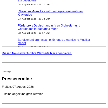
04. August 2026 - 13:30 Uhr
Rheingau Musik Festival: Förderpreis erstmals an
Klavierduo
03. August 2026 - 20:35 Uhr
Förderpreis Deutschlandfunk an Orchester- und
Chordirigentin Katharina Morin
03. August 2026 - 13:17 Uhr
Berufsorientierungscamp für junge ukrainische Musiker
startet
03. August 2026 - 08:00 Uhr
Elena Tzavara wird neue Opernintendantin am
Diesen Newsticker für Ihre Webseite
hier
abonnieren.
Nationaltheater Mannheim
29. Juli 2026 - 11:39 Uhr
Regensburger Generalmusikdirektor Stefan Veselka
geht 2027
Anzeige
23. Juli 2026 - 17:27 Uhr
Pressetermine
Kammerorchester Heilbronn: Chefdirigent Risto Joost
verlängert bis 2030
Freitag, 07. August 2026
21. Juli 2026 - 13:08 Uhr
Opernhäuser gedenken vertriebener jüdischer
– keine angekündigten Termine –
Ensemblemitglieder
20. Juli 2026 - 18:15 Uhr