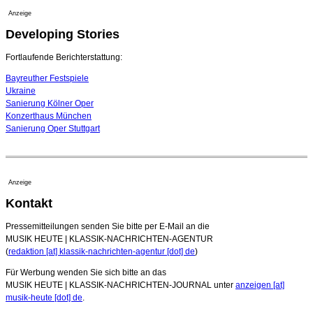
Bayreuth erwartet prominente Gäste zum Start der
Festspiele
Anzeige
17. Juli 2026 - 18:03 Uhr
Developing Stories
Dirigent Nicolás Pasquet mit Würth-Preis der
Jeunesses Musicales ausgezeichnet
Fortlaufende Berichterstattung:
07. August 2026 - 13:20 Uhr
Bayreuther Festspiele
Ukraine
Sanierung Kölner Oper
Konzerthaus München
Sanierung Oper Stuttgart
Anzeige
Kontakt
Pressemitteilungen senden Sie bitte per E-Mail an die
MUSIK HEUTE | KLASSIK-NACHRICHTEN-AGENTUR
(
redaktion [at] klassik-nachrichten-agentur [dot] de
)
Für Werbung wenden Sie sich bitte an das
MUSIK HEUTE | KLASSIK-NACHRICHTEN-JOURNAL unter
anzeigen [at]
musik-heute [dot] de
.