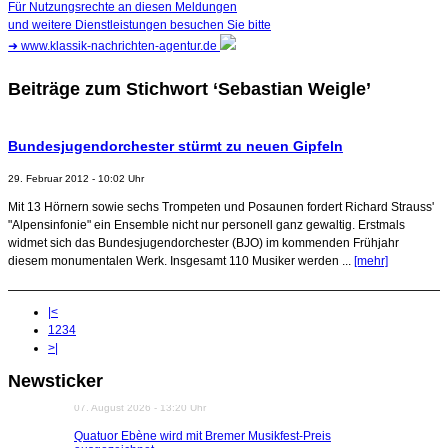
Für Nutzungsrechte an diesen Meldungen
und weitere Dienstleistungen besuchen Sie bitte
➜
www.klassik-nachrichten-agentur.de
Beiträge zum Stichwort ‘Sebastian Weigle’
Bundesjugendorchester stürmt zu neuen Gipfeln
29. Februar 2012 - 10:02 Uhr
Mit 13 Hörnern sowie sechs Trompeten und Posaunen fordert Richard Strauss'
"Alpensinfonie" ein Ensemble nicht nur personell ganz gewaltig. Erstmals
widmet sich das Bundesjugendorchester (BJO) im kommenden Frühjahr
diesem monumentalen Werk. Insgesamt 110 Musiker werden ...
[mehr]
|<
1
2
3
4
>|
Dirigent Nicolás Pasquet mit Würth-Preis der
Newsticker
Jeunesses Musicales ausgezeichnet
07. August 2026 - 13:20 Uhr
Quatuor Ebène wird mit Bremer Musikfest-Preis
ausgezeichnet