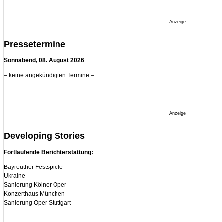
Regensburger Gener
geht 2027
23. Juli 2026 - 17:27 U
Anzeige
Kammerorchester Hei
verlängert bis 2030
Pressetermine
21. Juli 2026 - 13:08 U
Sonnabend, 08. August 2026
Opernhäuser gedenk
Ensemblemitglieder
– keine angekündigten Termine –
20. Juli 2026 - 18:15 U
Bayreuth erwartet p
Festspiele
17. Juli 2026 - 18:03 U
Anzeige
Dirigent Nicolás Pas
Jeunesses Musicale
Developing Stories
07. August 2026 - 13:2
Fortlaufende Berichterstattung:
Bayreuther Festspiele
Ukraine
Sanierung Kölner Oper
Konzerthaus München
Sanierung Oper Stuttgart