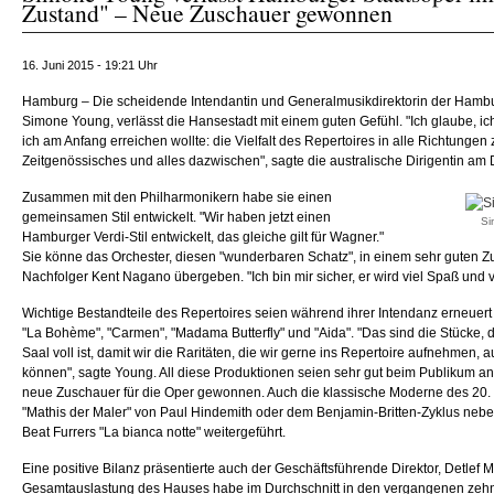
Zustand" – Neue Zuschauer gewonnen
16. Juni 2015 - 19:21 Uhr
Hamburg – Die scheidende Intendantin und Generalmusikdirektorin der Hambu
Simone Young, verlässt die Hansestadt mit einem guten Gefühl. "Ich glaube, ic
ich am Anfang erreichen wollte: die Vielfalt des Repertoires in alle Richtungen
Zeitgenössisches und alles dazwischen", sagte die australische Dirigentin am
Zusammen mit den Philharmonikern habe sie einen
gemeinsamen Stil entwickelt. "Wir haben jetzt einen
Si
Hamburger Verdi-Stil entwickelt, das gleiche gilt für Wagner."
Sie könne das Orchester, diesen "wunderbaren Schatz", in einem sehr guten Z
Nachfolger Kent Nagano übergeben. "Ich bin mir sicher, er wird viel Spaß und 
Wichtige Bestandteile des Repertoires seien während ihrer Intendanz erneuert
"La Bohème", "Carmen", "Madama Butterfly" und "Aida". "Das sind die Stücke, d
Saal voll ist, damit wir die Raritäten, die wir gerne ins Repertoire aufnehmen, 
können", sagte Young. All diese Produktionen seien sehr gut beim Publikum
neue Zuschauer für die Oper gewonnen. Auch die klassische Moderne des 20. 
"Mathis der Maler" von Paul Hindemith oder dem Benjamin-Britten-Zyklus neb
Beat Furrers "La bianca notte" weitergeführt.
Eine positive Bilanz präsentierte auch der Geschäftsführende Direktor, Detlef 
Gesamtauslastung des Hauses habe im Durchschnitt in den vergangenen zehn