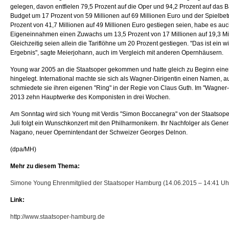
gelegen, davon entfielen 79,5 Prozent auf die Oper und 94,2 Prozent auf das B
Budget um 17 Prozent von 59 Millionen auf 69 Millionen Euro und der Spielbe
Prozent von 41,7 Millionen auf 49 Millionen Euro gestiegen seien, habe es auc
Eigeneinnahmen einen Zuwachs um 13,5 Prozent von 17 Millionen auf 19,3 Mi
Gleichzeitig seien allein die Tariflöhne um 20 Prozent gestiegen. "Das ist ein wi
Ergebnis", sagte Meierjohann, auch im Vergleich mit anderen Opernhäusern.
Young war 2005 an die Staatsoper gekommen und hatte gleich zu Beginn einen
hingelegt. International machte sie sich als Wagner-Dirigentin einen Namen, 
schmiedete sie ihren eigenen "Ring" in der Regie von Claus Guth. Im "Wagner
2013 zehn Hauptwerke des Komponisten in drei Wochen.
Am Sonntag wird sich Young mit Verdis "Simon Boccanegra" von der Staatsope
Juli folgt ein Wunschkonzert mit den Philharmonikern. Ihr Nachfolger als Gener
Nagano, neuer Opernintendant der Schweizer Georges Delnon.
(dpa/MH)
Mehr zu diesem Thema:
Simone Young Ehrenmitglied der Staatsoper Hamburg (14.06.2015 – 14:41 Uh
Link:
http://www.staatsoper-hamburg.de