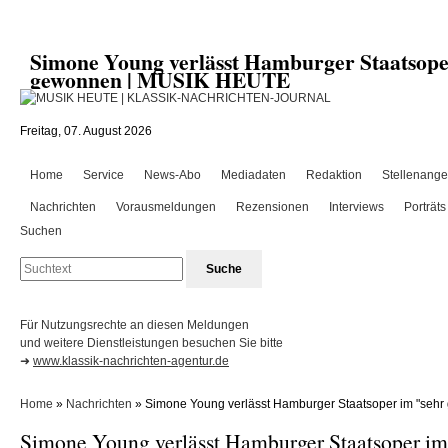
Simone Young verlässt Hamburger Staatsope
gewonnen | MUSIK HEUTE
Freitag, 07. August 2026
Home
Service
News-Abo
Mediadaten
Redaktion
Stellenange
Nachrichten
Vorausmeldungen
Rezensionen
Interviews
Porträts
Suchen
Für Nutzungsrechte an diesen Meldungen
und weitere Dienstleistungen besuchen Sie bitte
➜
www.klassik-nachrichten-agentur.de
Home
»
Nachrichten
» Simone Young verlässt Hamburger Staatsoper im "sehr g
Simone Young verlässt Hamburger Staatsoper im