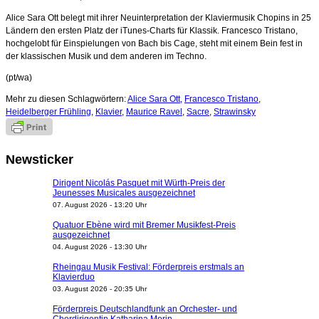
Alice Sara Ott belegt mit ihrer Neuinterpretation der Klaviermusik Chopins in 25
Ländern den ersten Platz der iTunes-Charts für Klassik. Francesco Tristano,
hochgelobt für Einspielungen von Bach bis Cage, steht mit einem Bein fest in
der klassischen Musik und dem anderen im Techno.
(pt/wa)
Mehr zu diesen Schlagwörtern:
Alice Sara Ott
,
Francesco Tristano
,
Heidelberger Frühling
,
Klavier
,
Maurice Ravel
,
Sacre
,
Strawinsky
Newsticker
Dirigent Nicolás Pasquet mit Würth-Preis der
Jeunesses Musicales ausgezeichnet
07. August 2026 - 13:20 Uhr
Quatuor Ebène wird mit Bremer Musikfest-Preis
ausgezeichnet
04. August 2026 - 13:30 Uhr
Rheingau Musik Festival: Förderpreis erstmals an
Klavierduo
03. August 2026 - 20:35 Uhr
Förderpreis Deutschlandfunk an Orchester- und