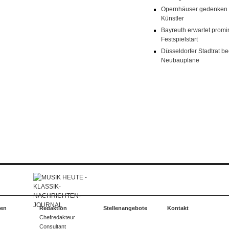
Opernhäuser gedenken v
Künstler
Bayreuth erwartet prom
Festspielstart
Düsseldorfer Stadtrat b
Neubaupläne
ten
Redaktion
Stellenangebote
Kontakt
Chefredakteur
Consultant