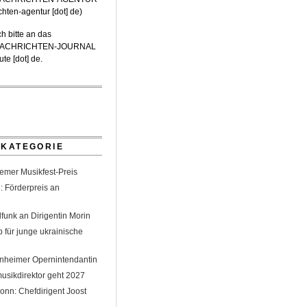
ichten-agentur [dot] de
)
h bitte an das
-NACHRICHTEN-JOURNAL
te [dot] de
.
 KATEGORIE
emer Musikfest-Preis
: Förderpreis an
funk an Dirigentin Morin
 für junge ukrainische
nheimer Opernintendantin
sikdirektor geht 2027
nn: Chefdirigent Joost