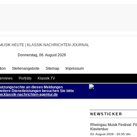
erdi"-Operncollage in Hamburg
gefeiert | MUSIK HEUTE
Donnerstag, 06. August 2026
ion
Stellenangebote
Sitemap
Impressum
terviews
Porträts
Klassik.TV
utzungsrechte an diesen Meldungen
eitere Dienstleistungen besuchen Sie bitte
.klassik-nachrichten-agentur.de
NEWSTICKER
Rheingau Musik Festival: Fö
Klavierduo
03. August 2026 - 20:35 Uhr