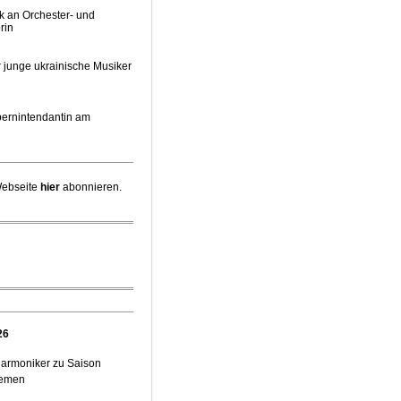
k an Orchester- und
rin
 junge ukrainische Musiker
pernintendantin am
irektor Stefan Veselka
Webseite
hier
abonnieren.
 Chefdirigent Risto Joost
iebener jüdischer
e Gäste zum Start der
26
harmoniker zu Saison
et Pläne für Opernhaus-
hemen