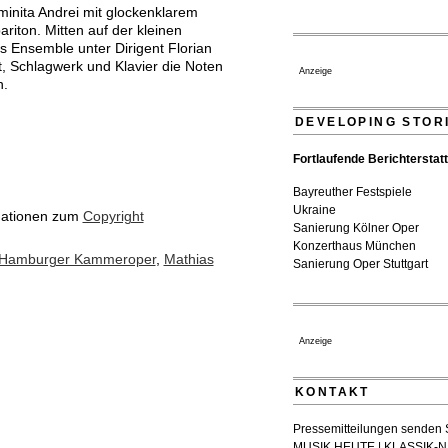
inita Andrei mit glockenklarem
Quatuor Ebène wird mit Bre
ton. Mitten auf der kleinen
ausgezeichnet
 Ensemble unter Dirigent Florian
04. August 2026 - 13:30 Uhr
tt, Schlagwerk und Klavier die Noten
Anzeige
n.
DEVELOPING STOR
Fortlaufende Berichterstat
Bayreuther Festspiele
Ukraine
mationen zum
Copyright
Sanierung Kölner Oper
Konzerthaus München
Hamburger Kammeroper
,
Mathias
Sanierung Oper Stuttgart
Anzeige
KONTAKT
Pressemitteilungen senden Si
MUSIK HEUTE | KLASSIK