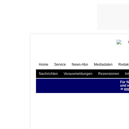
"V
Home
Service
News-Abo
Mediadaten
Redakt
Nachrichten
Vorausmeldungen
Rezensionen
In
Für N
und w
➜
www