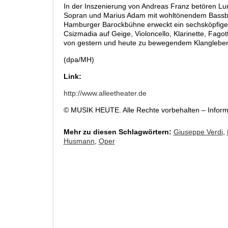
In der Inszenierung von Andreas Franz betören Lum
Sopran und Marius Adam mit wohltönendem Bassbari
Hamburger Barockbühne erweckt ein sechsköpfiges
Csizmadia auf Geige, Violoncello, Klarinette, Fago
von gestern und heute zu bewegendem Klanglebe
(dpa/MH)
Link:
http://www.alleetheater.de
© MUSIK HEUTE. Alle Rechte vorbehalten – Infor
Mehr zu diesen Schlagwörtern:
Giuseppe Verdi
,
Husmann
,
Oper