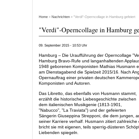
Home
»
Nachrichten
» "Verdi"-Operncollage in Hamburg gefeiert
"Verdi"-Operncollage in Hamburg ge
09. September 2015 - 10:53 Uhr
Hamburg – Die Uraufführung der Operncollage "Ver
Hamburg Bravo-Rufe und langanhaltenden Applaus 
1948 geborenen Komponisten Mathias Husmann e
am Dienstagabend die Spielzeit 2015/16. Nach An
Opernauftrag einer privaten deutschen Kammerope
Komponisten und Autoren.
Das Libretto, das ebenfalls von Husmann stammt,
erzählt die historische Liebesgeschichte zwischen
dem italienischen Musikgenie (1813-1901,
"Nabucco", "La Traviata") und der gefeierten
Sängerin Giuseppina Strepponi, die dem jungen, a
seiner Karriere verhalf. Husmann zitiert zahlreiche
bricht sie mit eigenen, teils sperrig-düsteren Sch
Liebenden spiegeln.