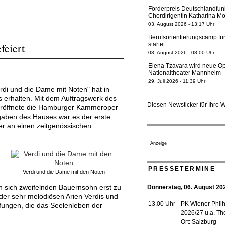
Förderpreis Deutschlandfun
Chordirigentin Katharina Mo
03. August 2026 - 13:17 Uhr
Berufsorientierungscamp für
feiert
startet
03. August 2026 - 08:00 Uhr
Elena Tzavara wird neue O
Nationaltheater Mannheim
29. Juli 2026 - 11:39 Uhr
di und die Dame mit Noten" hat in
Regensburger Generalmusikd
erhalten. Mit dem Auftragswerk des
geht 2027
Diesen Newsticker für Ihre 
röffnete die Hamburger Kammeroper
23. Juli 2026 - 17:27 Uhr
gaben des Hauses war es der erste
Kammerorchester Heilbronn:
r an einen zeitgenössischen
verlängert bis 2030
21. Juli 2026 - 13:08 Uhr
Anzeige
Opernhäuser gedenken vertr
Ensemblemitglieder
20. Juli 2026 - 18:15 Uhr
PRESSETERMINE
Verdi und die Dame mit den Noten
Bayreuth erwartet prominent
n sich zweifelnden Bauernsohn erst zu
Donnerstag, 06. August 20
Festspiele
 der sehr melodiösen Arien Verdis und
17. Juli 2026 - 18:03 Uhr
13.00 Uhr
PK Wiener Phil
öpfungen, die das Seelenleben der
Düsseldorfer Stadtrat beend
2026/27 u.a. T
Neubau
Ort: Salzburg
16. Juli 2026 - 22:49 Uhr