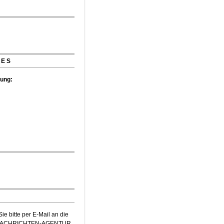
mer Musikfest-Preis
IES
tung:
e bitte per E-Mail an die
-NACHRICHTEN-AGENTUR