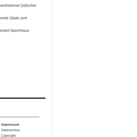
ertriebener jüdischer
inente Gäste zum
eendet Opernhaus-
Impressum
Datenschutz
Copyright