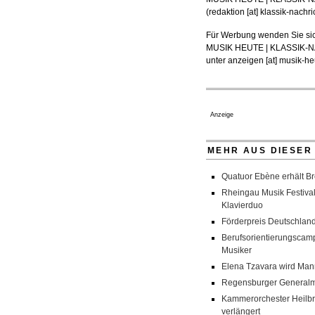
(
redaktion [at] klassik-nachr
Für Werbung wenden Sie sic
MUSIK HEUTE | KLASSIK
unter
anzeigen [at] musik-heu
Anzeige
MEHR AUS DIESER
Quatuor Ebène erhält Br
Rheingau Musik Festival
Klavierduo
Förderpreis Deutschland
Berufsorientierungscamp
Musiker
Elena Tzavara wird Man
Regensburger Generalmu
Kammerorchester Heilbro
verlängert