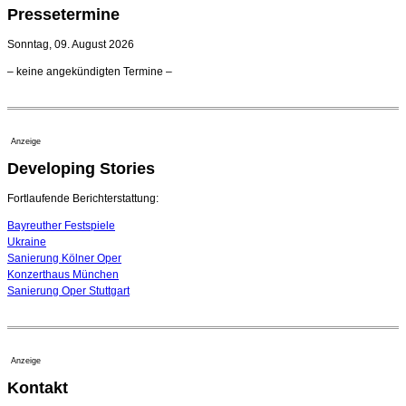
Kammerorchester Heilbronn: Chefdirigent Risto Joost
Pressetermine
verlängert bis 2030
21. Juli 2026 - 13:08 Uhr
Sonntag, 09. August 2026
Opernhäuser gedenken vertriebener jüdischer
– keine angekündigten Termine –
Ensemblemitglieder
20. Juli 2026 - 18:15 Uhr
Bayreuth erwartet prominente Gäste zum Start der
Festspiele
Anzeige
17. Juli 2026 - 18:03 Uhr
Developing Stories
Dirigent Nicolás Pasquet mit Würth-Preis der
Jeunesses Musicales ausgezeichnet
07. August 2026 - 13:20 Uhr
Fortlaufende Berichterstattung:
Bayreuther Festspiele
Ukraine
Sanierung Kölner Oper
Konzerthaus München
Sanierung Oper Stuttgart
Anzeige
Kontakt