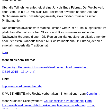
Markneukirchen
Über die Teilnehmer entscheidet eine Jury bis Ende Februar. Der Wettbewerb
findet vom 19. bis 28. Mai statt. Die Preisträger erwarten neben Geld- und
Sachpreisen auch Konzertengagements, etwa mit der Chursächsischen
Philharmonie.
Der Instrumentalwettbewerb Markneukirchen wird zum 51. Mal ausgerichtet. Im
jährlichen Wechsel zwischen Streich- und Blasinstrumenten soll er der
Nachwuchsförderung dienen. Die Region um Markneukirchen gilt als einer der
bedeutendsten Standorte für den Musikinstrumentenbau in Europa, der hier
eine jahrhundertealte Tradition hat.
(
wa
)
Mehr zu diesem Thema:
Geiger Ziyu He gewinnt Instrumentalwettbewerb Markneukirchen
(15.05.2015 – 13:14 Uhr)
Link:
http://www.markneukirchen.de
© MUSIK HEUTE. Alle Rechte vorbehalten – Informationen zum
Copyright
Mehr zu diesen Schlagwörtern:
Chursächsische Philharmonie
,
Horn
,
Instrumentalwettbewerb Markneukirchen
,
Nachwuchsförderung
,
Tuba
,