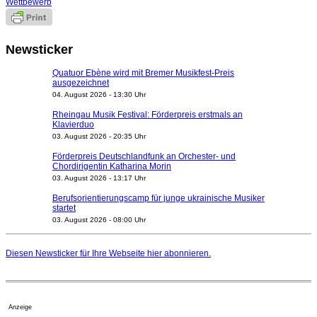
Wettbewerb
Newsticker
Quatuor Ebène wird mit Bremer Musikfest-Preis
ausgezeichnet
04. August 2026 - 13:30 Uhr
Rheingau Musik Festival: Förderpreis erstmals an
Klavierduo
03. August 2026 - 20:35 Uhr
Förderpreis Deutschlandfunk an Orchester- und
Chordirigentin Katharina Morin
03. August 2026 - 13:17 Uhr
Berufsorientierungscamp für junge ukrainische Musiker
startet
03. August 2026 - 08:00 Uhr
Elena Tzavara wird neue Opernintendantin am
Nationaltheater Mannheim
Diesen Newsticker für Ihre Webseite
hier
abonnieren.
29. Juli 2026 - 11:39 Uhr
Regensburger Generalmusikdirektor Stefan Veselka
geht 2027
23. Juli 2026 - 17:27 Uhr
Anzeige