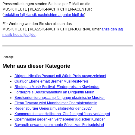
Pressemitteilungen senden Sie bitte per E-Mail an die
MUSIK HEUTE | KLASSIK-NACHRICHTEN-AGENTUR
(
redaktion [at] klassik-nachrichten-agentur [dot] de
)
Für Werbung wenden Sie sich bitte an das
MUSIK HEUTE | KLASSIK-NACHRICHTEN-JOURNAL unter
anzeigen [at]
musik-heute [dot] de
.
Anzeige
Mehr aus dieser Kategorie
Dirigent Nicolás Pasquet mit Würth-Preis ausgezeichnet
Quatuor Ebène erhält Bremer Musikfest-Preis
Rheingau Musik Festival: Förderpreis an Klavierduo
Förderpreis Deutschlandfunk an Dirigentin Morin
Berufsorientierungscamp für junge ukrainische Musiker
Elena Tzavara wird Mannheimer Opernintendantin
Regensburger Generalmusikdirektor geht 2027
Kammerorchester Heilbronn: Chefdirigent Joost verlängert
Opernhäuser gedenken vertriebener jüdischer Künstler
Bayreuth erwartet prominente Gäste zum Festspielstart