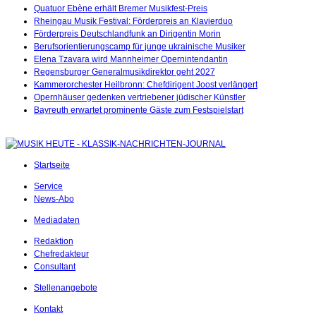
Quatuor Ebène erhält Bremer Musikfest-Preis
Rheingau Musik Festival: Förderpreis an Klavierduo
Förderpreis Deutschlandfunk an Dirigentin Morin
Berufsorientierungscamp für junge ukrainische Musiker
Elena Tzavara wird Mannheimer Opernintendantin
Regensburger Generalmusikdirektor geht 2027
Kammerorchester Heilbronn: Chefdirigent Joost verlängert
Opernhäuser gedenken vertriebener jüdischer Künstler
Bayreuth erwartet prominente Gäste zum Festspielstart
Startseite
Service
News-Abo
Mediadaten
Redaktion
Chefredakteur
Consultant
Stellenangebote
Kontakt