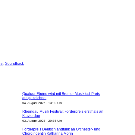
st
,
Soundtrack
Quatuor Ebène wird mit Bremer Musikfest-Preis
ausgezeichnet
04. August 2026 - 13:30 Uhr
Rheingau Musik Festival: Förderpreis erstmals an
Klavierduo
03. August 2026 - 20:35 Uhr
Förderpreis Deutschlandfunk an Orchester- und
Chordirigentin Katharina Morin