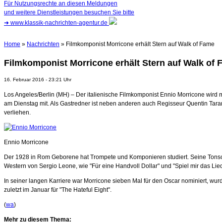
Für Nutzungsrechte an diesen Meldungen
und weitere Dienstleistungen besuchen Sie bitte
➜
www.klassik-nachrichten-agentur.de
Home
»
Nachrichten
» Filmkomponist Morricone erhält Stern auf Walk of Fame
Filmkomponist Morricone erhält Stern auf Walk of
16. Februar 2016 - 23:21 Uhr
Los Angeles/Berlin (MH) – Der italienische Filmkomponist Ennio Morricone wird 
am Dienstag mit. Als Gastredner ist neben anderen auch Regisseur Quentin Tarant
verliehen.
Ennio Morricone
Der 1928 in Rom Geborene hat Trompete und Komponieren studiert. Seine Tonsch
Western von Sergio Leone, wie "Für eine Handvoll Dollar" und "Spiel mir das Lie
In seiner langen Karriere war Morricone sieben Mal für den Oscar nominiert, wu
zuletzt im Januar für "The Hateful Eight".
(
wa
)
Mehr zu diesem Thema: