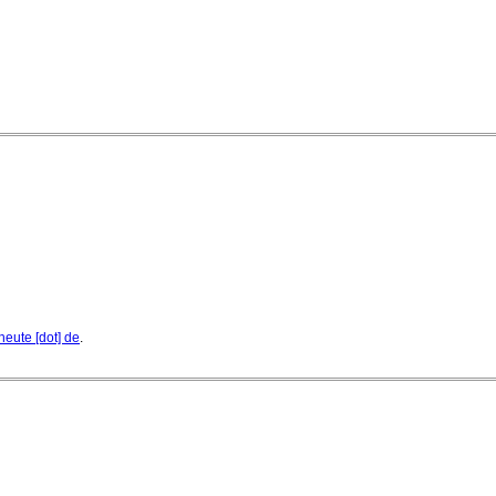
heute [dot] de
.