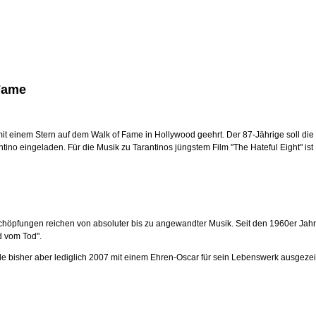
 Fame
mit einem Stern auf dem Walk of Fame in Hollywood geehrt. Der 87-Jährige soll di
ino eingeladen. Für die Musik zu Tarantinos jüngstem Film "The Hateful Eight" ist
öpfungen reichen von absoluter bis zu angewandter Musik. Seit den 1960er Jahr
d vom Tod".
rde bisher aber lediglich 2007 mit einem Ehren-Oscar für sein Lebenswerk ausgeze