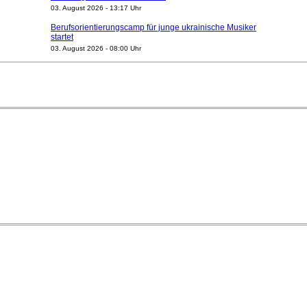
03. August 2026 - 13:17 Uhr
Berufsorientierungscamp für junge ukrainische Musiker
startet
03. August 2026 - 08:00 Uhr
Elena Tzavara wird neue Opernintendantin am
Nationaltheater Mannheim
29. Juli 2026 - 11:39 Uhr
Regensburger Generalmusikdirektor Stefan Veselka
geht 2027
23. Juli 2026 - 17:27 Uhr
Kammerorchester Heilbronn: Chefdirigent Risto Joost
verlängert bis 2030
21. Juli 2026 - 13:08 Uhr
Opernhäuser gedenken vertriebener jüdischer
Ensemblemitglieder
20. Juli 2026 - 18:15 Uhr
Bayreuth erwartet prominente Gäste zum Start der
Festspiele
17. Juli 2026 - 18:03 Uhr
Dirigent Nicolás Pasquet mit Würth-Preis der
Jeunesses Musicales ausgezeichnet
07. August 2026 - 13:20 Uhr