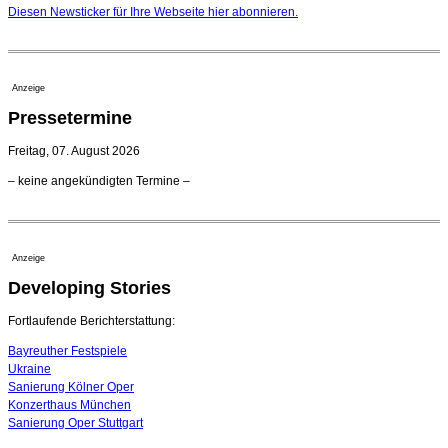
Nationaltheater Mannheim
Diesen Newsticker für Ihre Webseite
hier
abonnieren.
29. Juli 2026 - 11:39 Uhr
Regensburger Generalmusikdirektor Stefan Veselka
geht 2027
23. Juli 2026 - 17:27 Uhr
Anzeige
Kammerorchester Heilbronn: Chefdirigent Risto Joost
Pressetermine
verlängert bis 2030
21. Juli 2026 - 13:08 Uhr
Freitag, 07. August 2026
Opernhäuser gedenken vertriebener jüdischer
– keine angekündigten Termine –
Ensemblemitglieder
20. Juli 2026 - 18:15 Uhr
Bayreuth erwartet prominente Gäste zum Start der
Festspiele
Anzeige
17. Juli 2026 - 18:03 Uhr
Developing Stories
Dirigent Nicolás Pasquet mit Würth-Preis der
Jeunesses Musicales ausgezeichnet
07. August 2026 - 13:20 Uhr
Fortlaufende Berichterstattung:
Bayreuther Festspiele
Ukraine
Sanierung Kölner Oper
Konzerthaus München
Sanierung Oper Stuttgart