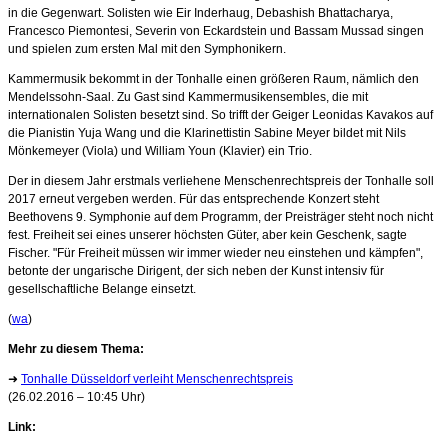
in die Gegenwart. Solisten wie Eir Inderhaug, Debashish Bhattacharya,
Francesco Piemontesi, Severin von Eckardstein und Bassam Mussad singen
und spielen zum ersten Mal mit den Symphonikern.
Kammermusik bekommt in der Tonhalle einen größeren Raum, nämlich den
Mendelssohn-Saal. Zu Gast sind Kammermusikensembles, die mit
internationalen Solisten besetzt sind. So trifft der Geiger Leonidas Kavakos auf
die Pianistin Yuja Wang und die Klarinettistin Sabine Meyer bildet mit Nils
Mönkemeyer (Viola) und William Youn (Klavier) ein Trio.
Der in diesem Jahr erstmals verliehene Menschenrechtspreis der Tonhalle soll
2017 erneut vergeben werden. Für das entsprechende Konzert steht
Beethovens 9. Symphonie auf dem Programm, der Preisträger steht noch nicht
fest. Freiheit sei eines unserer höchsten Güter, aber kein Geschenk, sagte
Fischer. "Für Freiheit müssen wir immer wieder neu einstehen und kämpfen",
betonte der ungarische Dirigent, der sich neben der Kunst intensiv für
gesellschaftliche Belange einsetzt.
(
wa
)
Mehr zu diesem Thema:
➜
Tonhalle Düsseldorf verleiht Menschenrechtspreis
(26.02.2016 – 10:45 Uhr)
Link: