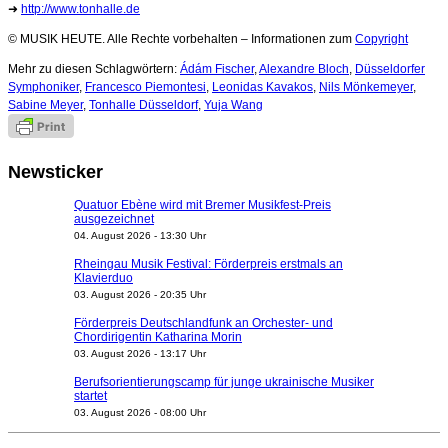
➜
http://www.tonhalle.de
© MUSIK HEUTE. Alle Rechte vorbehalten – Informationen zum
Copyright
Mehr zu diesen Schlagwörtern:
Ádám Fischer
,
Alexandre Bloch
,
Düsseldorfer
Symphoniker
,
Francesco Piemontesi
,
Leonidas Kavakos
,
Nils Mönkemeyer
,
Sabine Meyer
,
Tonhalle Düsseldorf
,
Yuja Wang
Newsticker
Quatuor Ebène wird mit Bremer Musikfest-Preis
ausgezeichnet
04. August 2026 - 13:30 Uhr
Rheingau Musik Festival: Förderpreis erstmals an
Klavierduo
03. August 2026 - 20:35 Uhr
Förderpreis Deutschlandfunk an Orchester- und
Chordirigentin Katharina Morin
03. August 2026 - 13:17 Uhr
Berufsorientierungscamp für junge ukrainische Musiker
startet
03. August 2026 - 08:00 Uhr
Elena Tzavara wird neue Opernintendantin am