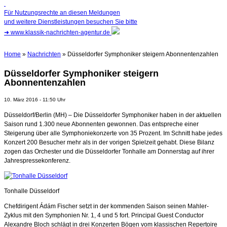
Für Nutzungsrechte an diesen Meldungen
und weitere Dienstleistungen besuchen Sie bitte
➜
www.klassik-nachrichten-agentur.de
Home
»
Nachrichten
» Düsseldorfer Symphoniker steigern Abonnentenzahlen
Düsseldorfer Symphoniker steigern
Abonnentenzahlen
10. März 2016 - 11:50 Uhr
Düsseldorf/Berlin (MH) – Die Düsseldorfer Symphoniker haben in der aktuellen
Saison rund 1.300 neue Abonnenten gewonnen. Das entspreche einer
Steigerung über alle Symphoniekonzerte von 35 Prozent. Im Schnitt habe jedes
Konzert 200 Besucher mehr als in der vorigen Spielzeit gehabt. Diese Bilanz
zogen das Orchester und die Düsseldorfer Tonhalle am Donnerstag auf ihrer
Jahrespressekonferenz.
Tonhalle Düsseldorf
Chefdirigent Ádám Fischer setzt in der kommenden Saison seinen Mahler-
Zyklus mit den Symphonien Nr. 1, 4 und 5 fort. Principal Guest Conductor
Alexandre Bloch schlägt in drei Konzerten Bögen vom klassischen Repertoire