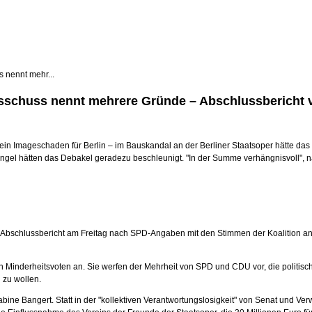
 nennt mehr...
sschuss nennt mehrere Gründe – Abschlussbericht 
 ein Imageschaden für Berlin – im Bauskandal an der Berliner Staatsoper hätte d
el hätten das Debakel geradezu beschleunigt. "In der Summe verhängnisvoll", na
 Abschlussbericht am Freitag nach SPD-Angaben mit den Stimmen der Koalition 
en Minderheitsvoten an. Sie werfen der Mehrheit von SPD und CDU vor, die politi
 zu wollen.
abine Bangert. Statt in der "kollektiven Verantwortungslosigkeit" von Senat und V