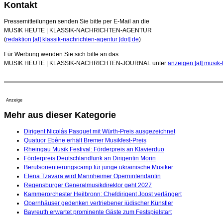
Kontakt
Pressemitteilungen senden Sie bitte per E-Mail an die
MUSIK HEUTE | KLASSIK-NACHRICHTEN-AGENTUR
(
redaktion [at] klassik-nachrichten-agentur [dot] de
)
Für Werbung wenden Sie sich bitte an das
MUSIK HEUTE | KLASSIK-NACHRICHTEN-JOURNAL unter
anzeigen [at] musik-
Anzeige
Mehr aus dieser Kategorie
Dirigent Nicolás Pasquet mit Würth-Preis ausgezeichnet
Quatuor Ebène erhält Bremer Musikfest-Preis
Rheingau Musik Festival: Förderpreis an Klavierduo
Förderpreis Deutschlandfunk an Dirigentin Morin
Berufsorientierungscamp für junge ukrainische Musiker
Elena Tzavara wird Mannheimer Opernintendantin
Regensburger Generalmusikdirektor geht 2027
Kammerorchester Heilbronn: Chefdirigent Joost verlängert
Opernhäuser gedenken vertriebener jüdischer Künstler
Bayreuth erwartet prominente Gäste zum Festspielstart