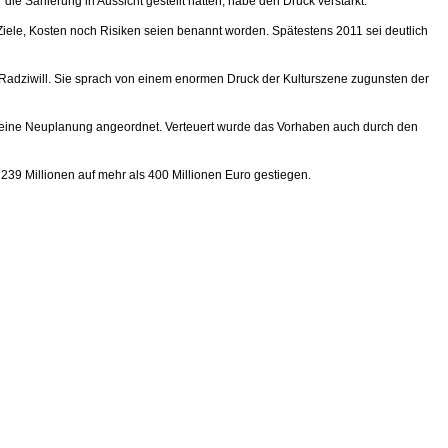
ie Sanierung in Aussicht gestellt hatten, habe den Druck verstärkt.
iele, Kosten noch Risiken seien benannt worden. Spätestens 2011 sei deutlich
gte Radziwill. Sie sprach von einem enormen Druck der Kulturszene zugunsten der
d eine Neuplanung angeordnet. Verteuert wurde das Vorhaben auch durch den
n 239 Millionen auf mehr als 400 Millionen Euro gestiegen.