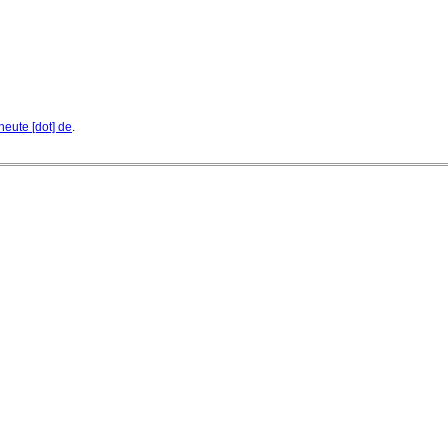
heute [dot] de
.