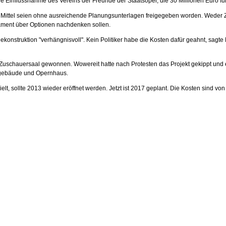
influssnahme des Vereins der Freunde der Staatsoper, die 30 Millionen Euro für d
ie Mittel seien ohne ausreichende Planungsunterlagen freigegeben worden. Weder Z
lament über Optionen nachdenken sollen.
 Rekonstruktion "verhängnisvoll". Kein Politiker habe die Kosten dafür geahnt, sa
n Zuschauersaal gewonnen. Wowereit hatte nach Protesten das Projekt gekippt un
ngebäude und Opernhaus.
ielt, sollte 2013 wieder eröffnet werden. Jetzt ist 2017 geplant. Die Kosten sind vo