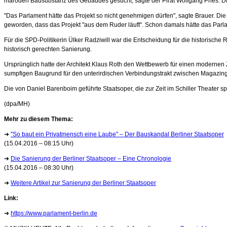
maroden Bausubstanz des Gebäudes gesucht, sagte der Pirat Wolfgang Pries. Die E
"Das Parlament hätte das Projekt so nicht genehmigen dürfen", sagte Brauer. D
geworden, dass das Projekt "aus dem Ruder läuft". Schon damals hätte das Par
Für die SPD-Politikerin Ülker Radziwill war die Entscheidung für die historische
historisch gerechten Sanierung.
Ursprünglich hatte der Architekt Klaus Roth den Wettbewerb für einen moderne
sumpfigen Baugrund für den unterirdischen Verbindungstrakt zwischen Magazi
Die von Daniel Barenboim geführte Staatsoper, die zur Zeit im Schiller Theater sp
(dpa/MH)
Mehr zu diesem Thema:
➜
"So baut ein Privatmensch eine Laube"
– Der Bauskandal Berliner Staatsoper
(15.04.2016 – 08:15 Uhr)
➜
Die Sanierung der Berliner Staatsoper
– Eine Chronologie
(15.04.2016 – 08:30 Uhr)
➜
Weitere Artikel zur Sanierung der Berliner Staatsoper
Link:
➜
https://www.parlament-berlin.de