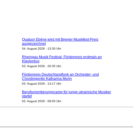
Quatuor Ebène wird mit Bremer Musikfest-Preis
ausgezeichnet
04. August 2026 - 13:30 Uhr
Rheingau Musik Festival: Förderpreis erstmals an
Klavierduo
03. August 2026 - 20:35 Uhr
Förderpreis Deutschlandfunk an Orchester- und
Chordirigentin Katharina Morin
03. August 2026 - 13:17 Uhr
Berufsorientierungscamp für junge ukrainische Musiker
startet
03. August 2026 - 08:00 Uhr
Elena Tzavara wird neue Opernintendantin am
Nationaltheater Mannheim
29. Juli 2026 - 11:39 Uhr
Regensburger Generalmusikdirektor Stefan Veselka
geht 2027