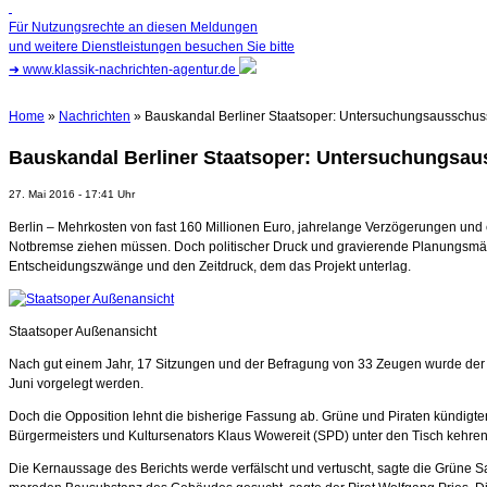
Für Nutzungsrechte an diesen Meldungen
und weitere Dienstleistungen besuchen Sie bitte
➜
www.klassik-nachrichten-agentur.de
Home
»
Nachrichten
» Bauskandal Berliner Staatsoper: Untersuchungsausschuss
Bauskandal Berliner Staatsoper: Untersuchungsau
27. Mai 2016 - 17:41 Uhr
Berlin – Mehrkosten von fast 160 Millionen Euro, jahrelange Verzögerungen und
Notbremse ziehen müssen. Doch politischer Druck und gravierende Planungsmäng
Entscheidungszwänge und den Zeitdruck, dem das Projekt unterlag.
Staatsoper Außenansicht
Nach gut einem Jahr, 17 Sitzungen und der Befragung von 33 Zeugen wurde der
Juni vorgelegt werden.
Doch die Opposition lehnt die bisherige Fassung ab. Grüne und Piraten kündigt
Bürgermeisters und Kultursenators Klaus Wowereit (SPD) unter den Tisch kehren
Die Kernaussage des Berichts werde verfälscht und vertuscht, sagte die Grüne S