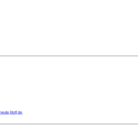
Quatuor Ebène wird mit Bremer Musikfest-Preis
ausgezeichnet
04. August 2026 - 13:30 Uhr
heute [dot] de
.