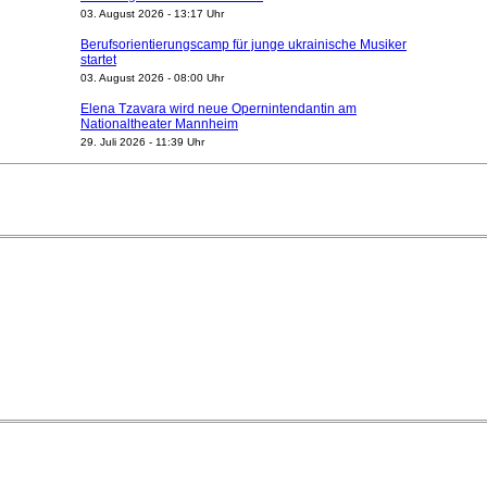
03. August 2026 - 13:17 Uhr
Berufsorientierungscamp für junge ukrainische Musiker
startet
03. August 2026 - 08:00 Uhr
Elena Tzavara wird neue Opernintendantin am
Nationaltheater Mannheim
29. Juli 2026 - 11:39 Uhr
Regensburger Generalmusikdirektor Stefan Veselka
geht 2027
23. Juli 2026 - 17:27 Uhr
Kammerorchester Heilbronn: Chefdirigent Risto Joost
verlängert bis 2030
21. Juli 2026 - 13:08 Uhr
Opernhäuser gedenken vertriebener jüdischer
Ensemblemitglieder
20. Juli 2026 - 18:15 Uhr
Bayreuth erwartet prominente Gäste zum Start der
Festspiele
17. Juli 2026 - 18:03 Uhr
Düsseldorfer Stadtrat beendet Pläne für Opernhaus-
Neubau
16. Juli 2026 - 22:49 Uhr