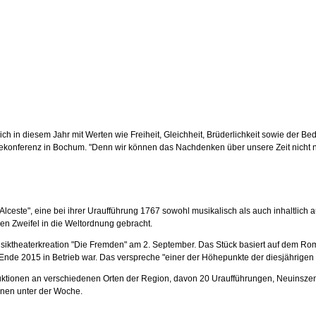
ch in diesem Jahr mit Werten wie Freiheit, Gleichheit, Brüderlichkeit sowie der Be
onferenz in Bochum. "Denn wir können das Nachdenken über unsere Zeit nicht nur 
Alceste", eine bei ihrer Uraufführung 1767 sowohl musikalisch als auch inhaltlich a
den Zweifel in die Weltordnung gebracht.
usiktheaterkreation "Die Fremden" am 2. September. Das Stück basiert auf dem R
s Ende 2015 in Betrieb war. Das verspreche "einer der Höhepunkte der diesjährige
duktionen an verschiedenen Orten der Region, davon 20 Uraufführungen, Neuinsze
minen unter der Woche.