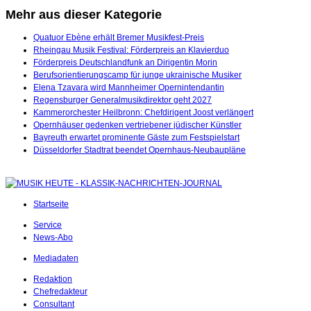
Mehr aus dieser Kategorie
Quatuor Ebène erhält Bremer Musikfest-Preis
Rheingau Musik Festival: Förderpreis an Klavierduo
Förderpreis Deutschlandfunk an Dirigentin Morin
Berufsorientierungscamp für junge ukrainische Musiker
Elena Tzavara wird Mannheimer Opernintendantin
Regensburger Generalmusikdirektor geht 2027
Kammerorchester Heilbronn: Chefdirigent Joost verlängert
Opernhäuser gedenken vertriebener jüdischer Künstler
Bayreuth erwartet prominente Gäste zum Festspielstart
Düsseldorfer Stadtrat beendet Opernhaus-Neubaupläne
Startseite
Service
News-Abo
Mediadaten
Redaktion
Chefredakteur
Consultant