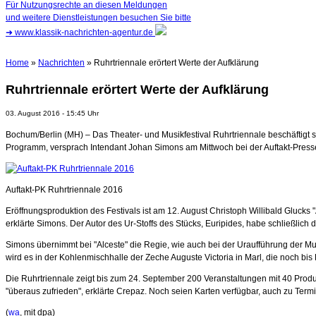
Für Nutzungsrechte an diesen Meldungen
und weitere Dienstleistungen besuchen Sie bitte
➜
www.klassik-nachrichten-agentur.de
Home
»
Nachrichten
» Ruhrtriennale erörtert Werte der Aufklärung
Ruhrtriennale erörtert Werte der Aufklärung
03. August 2016 - 15:45 Uhr
Bochum/Berlin (MH) – Das Theater- und Musikfestival Ruhrtriennale beschäftigt si
Programm, versprach Intendant Johan Simons am Mittwoch bei der Auftakt-Pressek
Auftakt-PK Ruhrtriennale 2016
Eröffnungsproduktion des Festivals ist am 12. August Christoph Willibald Glucks "
erklärte Simons. Der Autor des Ur-Stoffs des Stücks, Euripides, habe schließlich 
Simons übernimmt bei "Alceste" die Regie, wie auch bei der Uraufführung der M
wird es in der Kohlenmischhalle der Zeche Auguste Victoria in Marl, die noch bi
Die Ruhrtriennale zeigt bis zum 24. September 200 Veranstaltungen mit 40 Pro
"überaus zufrieden", erklärte Crepaz. Noch seien Karten verfügbar, auch zu Ter
(
wa
, mit dpa)