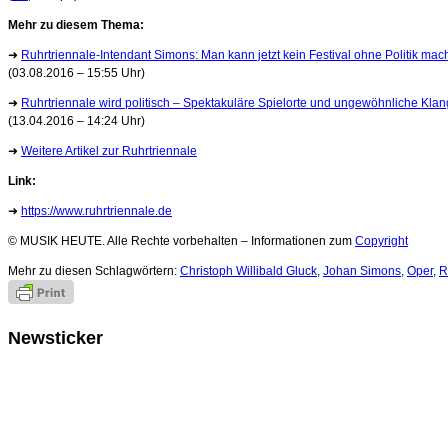
Mehr zu diesem Thema:
➜
Ruhrtriennale-Intendant Simons: Man kann jetzt kein Festival ohne Politik ma
(03.08.2016 – 15:55 Uhr)
➜
Ruhrtriennale wird politisch – Spektakuläre Spielorte und ungewöhnliche Kla
(13.04.2016 – 14:24 Uhr)
➜
Weitere Artikel zur Ruhrtriennale
Link:
➜
https://www.ruhrtriennale.de
© MUSIK HEUTE. Alle Rechte vorbehalten – Informationen zum
Copyright
Mehr zu diesen Schlagwörtern:
Christoph Willibald Gluck
,
Johan Simons
,
Oper
,
R
Newsticker