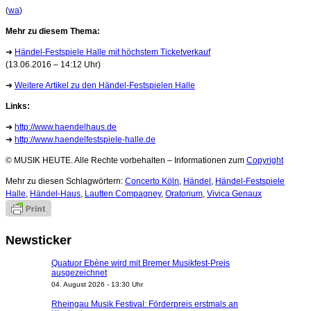
(
wa
)
Mehr zu diesem Thema:
➜
Händel-Festspiele Halle mit höchstem Ticketverkauf
(13.06.2016 – 14:12 Uhr)
➜
Weitere Artikel zu den Händel-Festspielen Halle
Links:
➜
http://www.haendelhaus.de
➜
http://www.haendelfestspiele-halle.de
© MUSIK HEUTE. Alle Rechte vorbehalten – Informationen zum
Copyright
Mehr zu diesen Schlagwörtern:
Concerto Köln
,
Händel
,
Händel-Festspiele
Halle
,
Händel-Haus
,
Lautten Compagney
,
Oratorium
,
Vivica Genaux
Newsticker
Quatuor Ebène wird mit Bremer Musikfest-Preis
ausgezeichnet
04. August 2026 - 13:30 Uhr
Rheingau Musik Festival: Förderpreis erstmals an