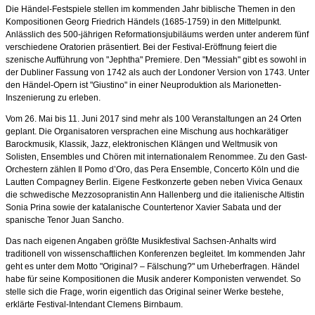
Die Händel-Festspiele stellen im kommenden Jahr biblische Themen in den
Kompositionen Georg Friedrich Händels (1685-1759) in den Mittelpunkt.
Anlässlich des 500-jährigen Reformationsjubiläums werden unter anderem fünf
verschiedene Oratorien präsentiert. Bei der Festival-Eröffnung feiert die
szenische Aufführung von "Jephtha" Premiere. Den "Messiah" gibt es sowohl in
der Dubliner Fassung von 1742 als auch der Londoner Version von 1743. Unter
den Händel-Opern ist "Giustino" in einer Neuproduktion als Marionetten-
Inszenierung zu erleben.
Vom 26. Mai bis 11. Juni 2017 sind mehr als 100 Veranstaltungen an 24 Orten
geplant. Die Organisatoren versprachen eine Mischung aus hochkarätiger
Barockmusik, Klassik, Jazz, elektronischen Klängen und Weltmusik von
Solisten, Ensembles und Chören mit internationalem Renommee. Zu den Gast-
Orchestern zählen Il Pomo d’Oro, das Pera Ensemble, Concerto Köln und die
Lautten Compagney Berlin. Eigene Festkonzerte geben neben Vivica Genaux
die schwedische Mezzosopranistin Ann Hallenberg und die italienische Altistin
Sonia Prina sowie der katalanische Countertenor Xavier Sabata und der
spanische Tenor Juan Sancho.
Das nach eigenen Angaben größte Musikfestival Sachsen-Anhalts wird
traditionell von wissenschaftlichen Konferenzen begleitet. Im kommenden Jahr
geht es unter dem Motto "Original? – Fälschung?" um Urheberfragen. Händel
habe für seine Kompositionen die Musik anderer Komponisten verwendet. So
stelle sich die Frage, worin eigentlich das Original seiner Werke bestehe,
erklärte Festival-Intendant Clemens Birnbaum.