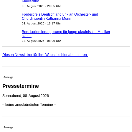
Klavierduo
03. August 2026 - 20:35 Uhr
Förderpreis Deutschlandfunk an Orchester- und
Chordirigentin Katharina Morin
03. August 2026 - 13:17 Uhr
Berufsorientierungscamp für junge ukrainische Musiker
startet
03. August 2026 - 08:00 Uhr
Elena Tzavara wird neue Opernintendantin am
Nationaltheater Mannheim
Diesen Newsticker für Ihre Webseite
hier
abonnieren.
29. Juli 2026 - 11:39 Uhr
Regensburger Generalmusikdirektor Stefan Veselka
geht 2027
23. Juli 2026 - 17:27 Uhr
Anzeige
Kammerorchester Heilbronn: Chefdirigent Risto Joost
Pressetermine
verlängert bis 2030
21. Juli 2026 - 13:08 Uhr
Sonnabend, 08. August 2026
Opernhäuser gedenken vertriebener jüdischer
– keine angekündigten Termine –
Ensemblemitglieder
20. Juli 2026 - 18:15 Uhr
Bayreuth erwartet prominente Gäste zum Start der
Festspiele
Anzeige
17. Juli 2026 - 18:03 Uhr