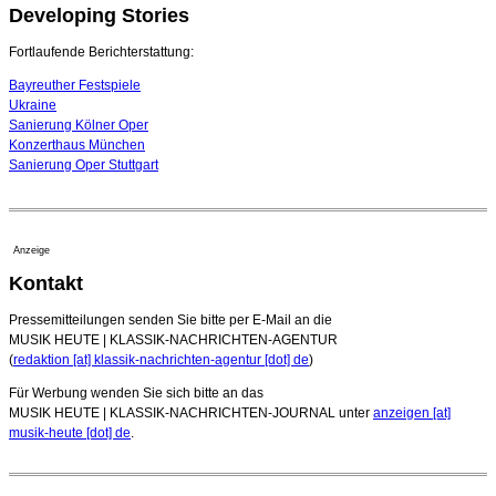
Developing Stories
Dirigent Nicolás Pasquet mit Würth-Preis der
Jeunesses Musicales ausgezeichnet
07. August 2026 - 13:20 Uhr
Fortlaufende Berichterstattung:
Bayreuther Festspiele
Ukraine
Sanierung Kölner Oper
Konzerthaus München
Sanierung Oper Stuttgart
Anzeige
Kontakt
Pressemitteilungen senden Sie bitte per E-Mail an die
MUSIK HEUTE | KLASSIK-NACHRICHTEN-AGENTUR
(
redaktion [at] klassik-nachrichten-agentur [dot] de
)
Für Werbung wenden Sie sich bitte an das
MUSIK HEUTE | KLASSIK-NACHRICHTEN-JOURNAL unter
anzeigen [at]
musik-heute [dot] de
.