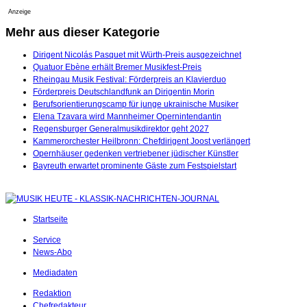
Anzeige
Mehr aus dieser Kategorie
Dirigent Nicolás Pasquet mit Würth-Preis ausgezeichnet
Quatuor Ebène erhält Bremer Musikfest-Preis
Rheingau Musik Festival: Förderpreis an Klavierduo
Förderpreis Deutschlandfunk an Dirigentin Morin
Berufsorientierungscamp für junge ukrainische Musiker
Elena Tzavara wird Mannheimer Opernintendantin
Regensburger Generalmusikdirektor geht 2027
Kammerorchester Heilbronn: Chefdirigent Joost verlängert
Opernhäuser gedenken vertriebener jüdischer Künstler
Bayreuth erwartet prominente Gäste zum Festspielstart
Startseite
Service
News-Abo
Mediadaten
Redaktion
Chefredakteur