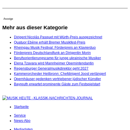
Anzeige
Mehr aus dieser Kategorie
Dirigent Nicolás Pasquet mit Würth-Preis ausgezeichnet
Quatuor Ebène erhält Bremer Musikfest-Preis
Rheingau Musik Festival: Förderpreis an Klavierduo
Förderpreis Deutschlandfunk an Dirigentin Morin
Berufsorientierungscamp für junge ukrainische Musiker
Elena Tzavara wird Mannheimer Opernintendantin
Regensburger Generalmusikdirektor geht 2027
Kammerorchester Heilbronn: Chefdirigent Joost verlängert
Opernhäuser gedenken vertriebener jüdischer Künstler
Bayreuth erwartet prominente Gäste zum Festspielstart
Startseite
Service
News-Abo
Mediadaten