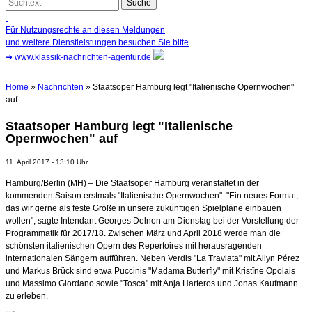
Für Nutzungsrechte an diesen Meldungen
und weitere Dienstleistungen besuchen Sie bitte
➜
www.klassik-nachrichten-agentur.de
Home
»
Nachrichten
» Staatsoper Hamburg legt "Italienische Opernwochen"
auf
Staatsoper Hamburg legt "Italienische
Opernwochen" auf
11. April 2017 - 13:10 Uhr
Hamburg/Berlin (MH) – Die Staatsoper Hamburg veranstaltet in der
kommenden Saison erstmals "Italienische Opernwochen". "Ein neues Format,
das wir gerne als feste Größe in unsere zukünftigen Spielpläne einbauen
wollen", sagte Intendant Georges Delnon am Dienstag bei der Vorstellung der
Programmatik für 2017/18. Zwischen März und April 2018 werde man die
schönsten italienischen Opern des Repertoires mit herausragenden
internationalen Sängern aufführen. Neben Verdis "La Traviata" mit Ailyn Pérez
und Markus Brück sind etwa Puccinis "Madama Butterfly" mit Kristīne Opolais
und Massimo Giordano sowie "Tosca" mit Anja Harteros und Jonas Kaufmann
zu erleben.