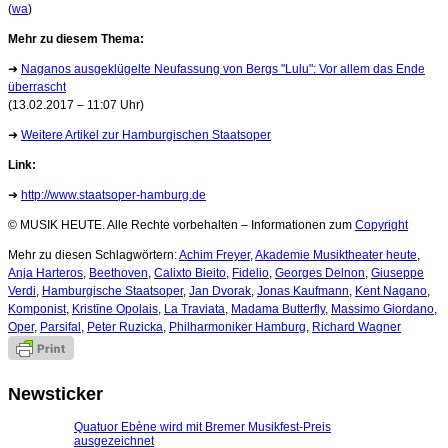
(
wa
)
Mehr zu diesem Thema:
➜
Naganos ausgeklügelte Neufassung von Bergs "Lulu": Vor allem das Ende
überrascht
(13.02.2017 – 11:07 Uhr)
➜
Weitere Artikel zur Hamburgischen Staatsoper
Link:
➜
http://www.staatsoper-hamburg.de
© MUSIK HEUTE. Alle Rechte vorbehalten – Informationen zum
Copyright
Mehr zu diesen Schlagwörtern:
Achim Freyer
,
Akademie Musiktheater heute
,
Anja Harteros
,
Beethoven
,
Calixto Bieito
,
Fidelio
,
Georges Delnon
,
Giuseppe
Verdi
,
Hamburgische Staatsoper
,
Jan Dvorak
,
Jonas Kaufmann
,
Kent Nagano
,
Komponist
,
Kristīne Opolais
,
La Traviata
,
Madama Butterfly
,
Massimo Giordano
,
Oper
,
Parsifal
,
Peter Ruzicka
,
Philharmoniker Hamburg
,
Richard Wagner
Newsticker
Quatuor Ebène wird mit Bremer Musikfest-Preis
ausgezeichnet