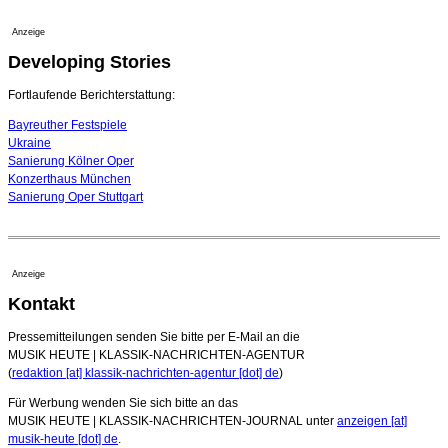
Bayreuth erwartet prominente Gäste zum Start der
Festspiele
Anzeige
17. Juli 2026 - 18:03 Uhr
Developing Stories
Dirigent Nicolás Pasquet mit Würth-Preis der
Jeunesses Musicales ausgezeichnet
07. August 2026 - 13:20 Uhr
Fortlaufende Berichterstattung:
Bayreuther Festspiele
Ukraine
Sanierung Kölner Oper
Konzerthaus München
Sanierung Oper Stuttgart
Anzeige
Kontakt
Pressemitteilungen senden Sie bitte per E-Mail an die
MUSIK HEUTE | KLASSIK-NACHRICHTEN-AGENTUR
(
redaktion [at] klassik-nachrichten-agentur [dot] de
)
Für Werbung wenden Sie sich bitte an das
MUSIK HEUTE | KLASSIK-NACHRICHTEN-JOURNAL unter
anzeigen [at]
musik-heute [dot] de
.