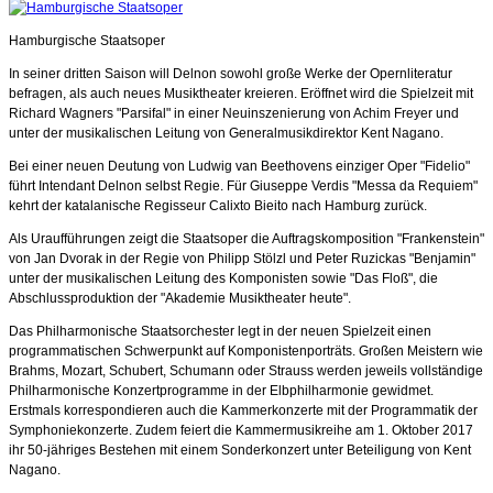
Hamburgische Staatsoper
In seiner dritten Saison will Delnon sowohl große Werke der Opernliteratur
befragen, als auch neues Musiktheater kreieren. Eröffnet wird die Spielzeit mit
Richard Wagners "Parsifal" in einer Neuinszenierung von Achim Freyer und
unter der musikalischen Leitung von Generalmusikdirektor Kent Nagano.
Bei einer neuen Deutung von Ludwig van Beethovens einziger Oper "Fidelio"
führt Intendant Delnon selbst Regie. Für Giuseppe Verdis "Messa da Requiem"
kehrt der katalanische Regisseur Calixto Bieito nach Hamburg zurück.
Als Uraufführungen zeigt die Staatsoper die Auftragskomposition "Frankenstein"
von Jan Dvorak in der Regie von Philipp Stölzl und Peter Ruzickas "Benjamin"
unter der musikalischen Leitung des Komponisten sowie "Das Floß", die
Abschlussproduktion der "Akademie Musiktheater heute".
Das Philharmonische Staatsorchester legt in der neuen Spielzeit einen
programmatischen Schwerpunkt auf Komponistenporträts. Großen Meistern wie
Brahms, Mozart, Schubert, Schumann oder Strauss werden jeweils vollständige
Philharmonische Konzertprogramme in der Elbphilharmonie gewidmet.
Erstmals korrespondieren auch die Kammerkonzerte mit der Programmatik der
Symphoniekonzerte. Zudem feiert die Kammermusikreihe am 1. Oktober 2017
ihr 50-jähriges Bestehen mit einem Sonderkonzert unter Beteiligung von Kent
Nagano.