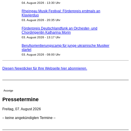
04. August 2026 - 13:30 Uhr
Rheingau Musik Festival: Förderpreis erstmals an
Klavierduo
03. August 2026 - 20:35 Uhr
Förderpreis Deutschlandfunk an Orchester- und
Chordirigentin Katharina Morin
03. August 2026 - 13:17 Uhr
Berufsorientierungscamp für junge ukrainische Musiker
startet
03. August 2026 - 08:00 Uhr
Elena Tzavara wird neue Opernintendantin am
Nationaltheater Mannheim
Diesen Newsticker für Ihre Webseite
hier
abonnieren.
29. Juli 2026 - 11:39 Uhr
Regensburger Generalmusikdirektor Stefan Veselka
geht 2027
23. Juli 2026 - 17:27 Uhr
Anzeige
Kammerorchester Heilbronn: Chefdirigent Risto Joost
Pressetermine
verlängert bis 2030
21. Juli 2026 - 13:08 Uhr
Freitag, 07. August 2026
Opernhäuser gedenken vertriebener jüdischer
– keine angekündigten Termine –
Ensemblemitglieder
20. Juli 2026 - 18:15 Uhr