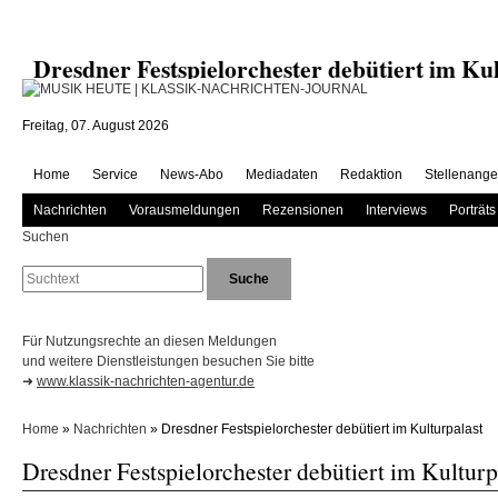
Dresdner Festspielorchester debütiert im 
Freitag, 07. August 2026
Home
Service
News-Abo
Mediadaten
Redaktion
Stellenange
Nachrichten
Vorausmeldungen
Rezensionen
Interviews
Porträts
Suchen
Für Nutzungsrechte an diesen Meldungen
und weitere Dienstleistungen besuchen Sie bitte
➜
www.klassik-nachrichten-agentur.de
Home
»
Nachrichten
» Dresdner Festspielorchester debütiert im Kulturpalast
Dresdner Festspielorchester debütiert im Kulturp