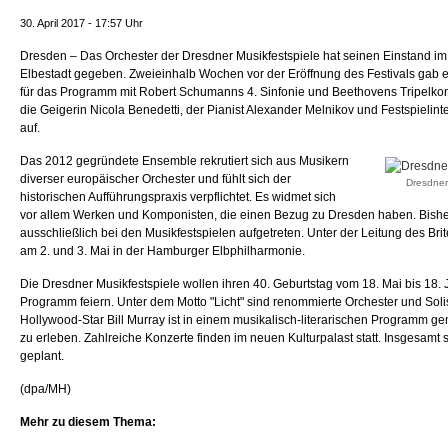
30. April 2017 - 17:57 Uhr
Dresden – Das Orchester der Dresdner Musikfestspiele hat seinen Einstand im
Elbestadt gegeben. Zweieinhalb Wochen vor der Eröffnung des Festivals gab es
für das Programm mit Robert Schumanns 4. Sinfonie und Beethovens Tripelkonze
die Geigerin Nicola Benedetti, der Pianist Alexander Melnikov und Festspielint
auf.
Das 2012 gegründete Ensemble rekrutiert sich aus Musikern
diverser europäischer Orchester und fühlt sich der
Dresdner
historischen Aufführungspraxis verpflichtet. Es widmet sich
vor allem Werken und Komponisten, die einen Bezug zu Dresden haben. Bisher
ausschließlich bei den Musikfestspielen aufgetreten. Unter der Leitung des Brite
am 2. und 3. Mai in der Hamburger Elbphilharmonie.
Die Dresdner Musikfestspiele wollen ihren 40. Geburtstag vom 18. Mai bis 18. 
Programm feiern. Unter dem Motto "Licht" sind renommierte Orchester und Soli
Hollywood-Star Bill Murray ist in einem musikalisch-literarischen Programm g
zu erleben. Zahlreiche Konzerte finden im neuen Kulturpalast statt. Insgesamt
geplant.
(dpa/MH)
Mehr zu diesem Thema: