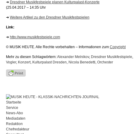
➜
Dresdner Musikfestspiele planen Kulturpalast-Konzerte
(25.04.2017 – 14:35 Uhr
➜
Weitere Artikel zu den Dresdner Musikfestspielen
Link:
➜
http://www.musikfestspiele.com
© MUSIK HEUTE. Alle Rechte vorbehalten – Informationen zum
Copyright
Mehr zu diesen Schlagwörtern:
Alexander Melnikov
,
Dresdner Musikfestspiele
,
Vogler
,
Konzert
,
Kulturpalast Dresden
,
Nicola Benedetti
,
Orchester
Startseite
Service
News-Abo
Mediadaten
Redaktion
Chefredakteur