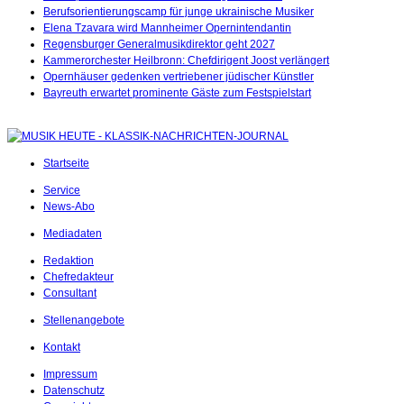
Berufsorientierungscamp für junge ukrainische Musiker
Elena Tzavara wird Mannheimer Opernintendantin
Regensburger Generalmusikdirektor geht 2027
Kammerorchester Heilbronn: Chefdirigent Joost verlängert
Opernhäuser gedenken vertriebener jüdischer Künstler
Bayreuth erwartet prominente Gäste zum Festspielstart
Startseite
Service
News-Abo
Mediadaten
Redaktion
Chefredakteur
Consultant
Stellenangebote
Kontakt
Impressum
Datenschutz