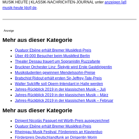
MUSIK HEUTE | KLASSIK-NACHRICHTEN-JOURNAL unter
anzeigen [at]
musik-heute [dot] de
.
Anzeige
Mehr aus dieser Kategorie
Quatuor Ebène erhält Bremer Musikfest-Preis
Über 49.000 Besucher beim Musikfest Berlin
Theater Dessau trauert um Sopranistin Ruzzafante
Bruckner Orchester Linz: Šlekytė wird Erste Gastdirigentin
Musikstudenten gewinnen Mendelssohn-Preise
Bratschist Ridout erhält ersten Sir-Jeffrey-Tate-Preis
Walter Sutcliffe soll Opern-Intendant in Halle werden
Jahres-Rückblick 2019 in der klassischen Musik – Juli
Jahres-Rückblick 2019 in der klassischen Musik – März
Jahres-Rückblick 2019 in der klassischen Musik – Februar
Mehr aus dieser Kategorie
Dirigent Nicolás Pasquet mit Würth-Preis ausgezeichnet
Quatuor Ebène erhält Bremer Musikfest-Preis
Rheingau Musik Festival: Förderpreis an Klavierduo
Förderpreis Deutschlandfunk an Dirigentin Morin