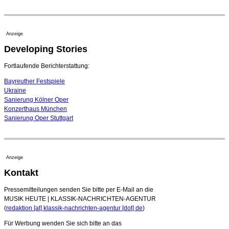
20. Juli 2026 - 18:15 Uhr
Bayreuth erwartet prominente Gäste zum Start der
Festspiele
Anzeige
17. Juli 2026 - 18:03 Uhr
Developing Stories
Dirigent Nicolás Pasquet mit Würth-Preis der
Jeunesses Musicales ausgezeichnet
07. August 2026 - 13:20 Uhr
Fortlaufende Berichterstattung:
Bayreuther Festspiele
Ukraine
Sanierung Kölner Oper
Konzerthaus München
Sanierung Oper Stuttgart
Anzeige
Kontakt
Pressemitteilungen senden Sie bitte per E-Mail an die
MUSIK HEUTE | KLASSIK-NACHRICHTEN-AGENTUR
(
redaktion [at] klassik-nachrichten-agentur [dot] de
)
Für Werbung wenden Sie sich bitte an das