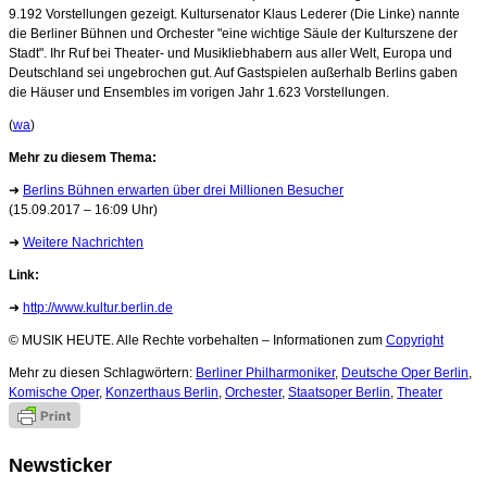
9.192 Vorstellungen gezeigt. Kultursenator Klaus Lederer (Die Linke) nannte
die Berliner Bühnen und Orchester "eine wichtige Säule der Kulturszene der
Stadt". Ihr Ruf bei Theater- und Musikliebhabern aus aller Welt, Europa und
Deutschland sei ungebrochen gut. Auf Gastspielen außerhalb Berlins gaben
die Häuser und Ensembles im vorigen Jahr 1.623 Vorstellungen.
(
wa
)
Mehr zu diesem Thema:
➜
Berlins Bühnen erwarten über drei Millionen Besucher
(15.09.2017 – 16:09 Uhr)
➜
Weitere Nachrichten
Link:
➜
http://www.kultur.berlin.de
© MUSIK HEUTE. Alle Rechte vorbehalten – Informationen zum
Copyright
Mehr zu diesen Schlagwörtern:
Berliner Philharmoniker
,
Deutsche Oper Berlin
,
Komische Oper
,
Konzerthaus Berlin
,
Orchester
,
Staatsoper Berlin
,
Theater
Newsticker