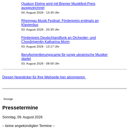
Quatuor Ebène wird mit Bremer Musikfest-Preis
ausgezeichnet
04. August 2026 - 13:30 Uhr
Rheingau Musik Festival: Förderpreis erstmals an
Klavierduo
03. August 2026 - 20:35 Uhr
Förderpreis Deutschlandfunk an Orchester- und
Chordirigentin Katharina Morin
03. August 2026 - 13:17 Uhr
Berufsorientierungscamp für junge ukrainische Musiker
startet
03. August 2026 - 08:00 Uhr
Elena Tzavara wird neue Opernintendantin am
Nationaltheater Mannheim
Diesen Newsticker für Ihre Webseite
hier
abonnieren.
29. Juli 2026 - 11:39 Uhr
Regensburger Generalmusikdirektor Stefan Veselka
geht 2027
23. Juli 2026 - 17:27 Uhr
Anzeige
Kammerorchester Heilbronn: Chefdirigent Risto Joost
Pressetermine
verlängert bis 2030
21. Juli 2026 - 13:08 Uhr
Sonntag, 09. August 2026
Opernhäuser gedenken vertriebener jüdischer
– keine angekündigten Termine –
Ensemblemitglieder