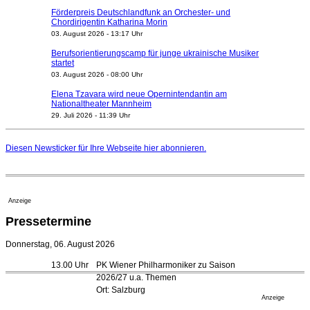
Förderpreis Deutschlandfunk an Orchester- und
Chordirigentin Katharina Morin
03. August 2026 - 13:17 Uhr
Berufsorientierungscamp für junge ukrainische Musiker
startet
03. August 2026 - 08:00 Uhr
Elena Tzavara wird neue Opernintendantin am
Nationaltheater Mannheim
29. Juli 2026 - 11:39 Uhr
Regensburger Generalmusikdirektor Stefan Veselka
geht 2027
Diesen Newsticker für Ihre Webseite
hier
abonnieren.
23. Juli 2026 - 17:27 Uhr
Kammerorchester Heilbronn: Chefdirigent Risto Joost
verlängert bis 2030
21. Juli 2026 - 13:08 Uhr
Anzeige
Opernhäuser gedenken vertriebener jüdischer
Pressetermine
Ensemblemitglieder
20. Juli 2026 - 18:15 Uhr
Donnerstag, 06. August 2026
Bayreuth erwartet prominente Gäste zum Start der
13.00 Uhr
PK Wiener Philharmoniker zu Saison
Festspiele
2026/27 u.a. Themen
17. Juli 2026 - 18:03 Uhr
Ort: Salzburg
Düsseldorfer Stadtrat beendet Pläne für Opernhaus-
Anzeige
Neubau