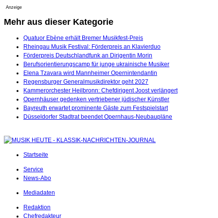
Anzeige
Mehr aus dieser Kategorie
Quatuor Ebène erhält Bremer Musikfest-Preis
Rheingau Musik Festival: Förderpreis an Klavierduo
Förderpreis Deutschlandfunk an Dirigentin Morin
Berufsorientierungscamp für junge ukrainische Musiker
Elena Tzavara wird Mannheimer Opernintendantin
Regensburger Generalmusikdirektor geht 2027
Kammerorchester Heilbronn: Chefdirigent Joost verlängert
Opernhäuser gedenken vertriebener jüdischer Künstler
Bayreuth erwartet prominente Gäste zum Festspielstart
Düsseldorfer Stadtrat beendet Opernhaus-Neubaupläne
Startseite
Service
News-Abo
Mediadaten
Redaktion
Chefredakteur