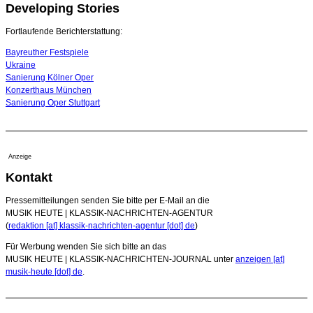
Developing Stories
16. Juli 2026 - 22:49 Uhr
Quatuor Ebène wird mit Bremer Musikfest-Preis
Fortlaufende Berichterstattung:
ausgezeichnet
04. August 2026 - 13:30 Uhr
Bayreuther Festspiele
Ukraine
Sanierung Kölner Oper
Konzerthaus München
Sanierung Oper Stuttgart
Anzeige
Kontakt
Pressemitteilungen senden Sie bitte per E-Mail an die
MUSIK HEUTE | KLASSIK-NACHRICHTEN-AGENTUR
(
redaktion [at] klassik-nachrichten-agentur [dot] de
)
Für Werbung wenden Sie sich bitte an das
MUSIK HEUTE | KLASSIK-NACHRICHTEN-JOURNAL unter
anzeigen [at]
musik-heute [dot] de
.