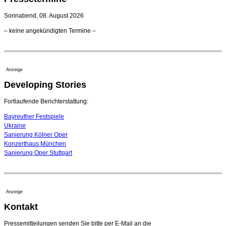
verlängert bis 2030
21. Juli 2026 - 13:08 Uhr
Sonnabend, 08. August 2026
Opernhäuser gedenken vertriebener jüdischer
– keine angekündigten Termine –
Ensemblemitglieder
20. Juli 2026 - 18:15 Uhr
Bayreuth erwartet prominente Gäste zum Start der
Festspiele
Anzeige
17. Juli 2026 - 18:03 Uhr
Developing Stories
Dirigent Nicolás Pasquet mit Würth-Preis der
Jeunesses Musicales ausgezeichnet
07. August 2026 - 13:20 Uhr
Fortlaufende Berichterstattung:
Bayreuther Festspiele
Ukraine
Sanierung Kölner Oper
Konzerthaus München
Sanierung Oper Stuttgart
Anzeige
Kontakt
Pressemitteilungen senden Sie bitte per E-Mail an die