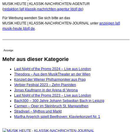
MUSIK HEUTE | KLASSIK-NACHRICHTEN-AGENTUR
(
redaktion [at] klassik-nachrichten-agentur [dot] de
)
Für Werbung wenden Sie sich bitte an das
MUSIK HEUTE | KLASSIK-NACHRICHTEN-JOURNAL unter
anzeigen [at]
musik-heute [dot] de
.
Anzeige
Mehr aus dieser Kategorie
Last Night of the Proms 2024 – Live aus London
Theodora – Aus dem MusikTheater an der Wien
Konzert der Wiener Philharmoniker aus Prag
Verbier Festival 2023 – Zehn Pianisten
Jonas Kaufmann in der Arena di Verona
Last Night of the Proms 2023 – Live aus London
Bach300 – 300 Jahre Johann Sebastian Bach in Leipzig
Carmen – Oper im Steinbruch St. Margarethen
Stradivari – Mythos und Markt
Martha Argerich spielt Beethoven: Klavierkonzert Nr. 1