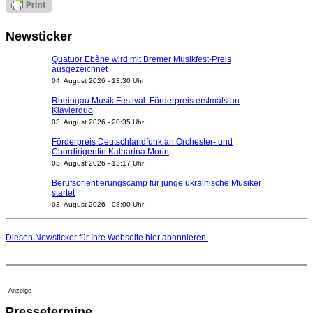
Newsticker
Quatuor Ebène wird mit Bremer Musikfest-Preis
ausgezeichnet
04. August 2026 - 13:30 Uhr
Rheingau Musik Festival: Förderpreis erstmals an
Klavierduo
03. August 2026 - 20:35 Uhr
Förderpreis Deutschlandfunk an Orchester- und
Chordirigentin Katharina Morin
03. August 2026 - 13:17 Uhr
Berufsorientierungscamp für junge ukrainische Musiker
startet
03. August 2026 - 08:00 Uhr
Elena Tzavara wird neue Opernintendantin am
Nationaltheater Mannheim
Diesen Newsticker für Ihre Webseite
hier
abonnieren.
29. Juli 2026 - 11:39 Uhr
Regensburger Generalmusikdirektor Stefan Veselka
geht 2027
23. Juli 2026 - 17:27 Uhr
Anzeige
Kammerorchester Heilbronn: Chefdirigent Risto Joost
Pressetermine