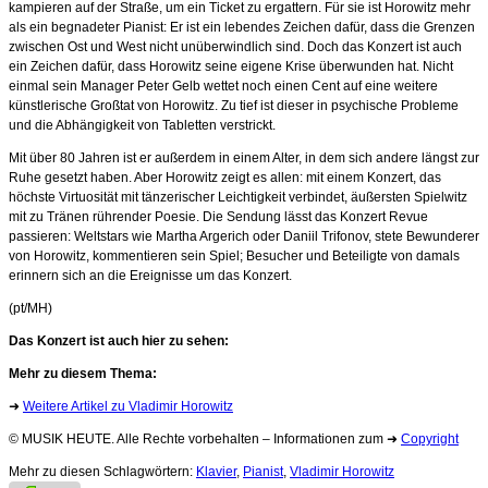
kampieren auf der Straße, um ein Ticket zu ergattern. Für sie ist Horowitz mehr
als ein begnadeter Pianist: Er ist ein lebendes Zeichen dafür, dass die Grenzen
zwischen Ost und West nicht unüberwindlich sind. Doch das Konzert ist auch
ein Zeichen dafür, dass Horowitz seine eigene Krise überwunden hat. Nicht
einmal sein Manager Peter Gelb wettet noch einen Cent auf eine weitere
künstlerische Großtat von Horowitz. Zu tief ist dieser in psychische Probleme
und die Abhängigkeit von Tabletten verstrickt.
Mit über 80 Jahren ist er außerdem in einem Alter, in dem sich andere längst zur
Ruhe gesetzt haben. Aber Horowitz zeigt es allen: mit einem Konzert, das
höchste Virtuosität mit tänzerischer Leichtigkeit verbindet, äußersten Spielwitz
mit zu Tränen rührender Poesie. Die Sendung lässt das Konzert Revue
passieren: Weltstars wie Martha Argerich oder Daniil Trifonov, stete Bewunderer
von Horowitz, kommentieren sein Spiel; Besucher und Beteiligte von damals
erinnern sich an die Ereignisse um das Konzert.
(pt/MH)
Das Konzert ist auch hier zu sehen:
Mehr zu diesem Thema:
➜
Weitere Artikel zu Vladimir Horowitz
© MUSIK HEUTE. Alle Rechte vorbehalten – Informationen zum ➜
Copyright
Mehr zu diesen Schlagwörtern:
Klavier
,
Pianist
,
Vladimir Horowitz