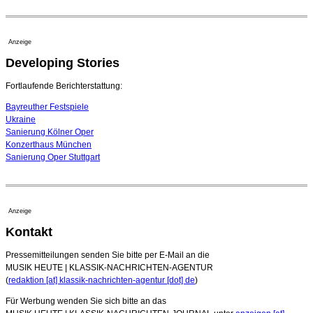
20. Juli 2026 - 18:15 Uhr
Bayreuth erwartet prominente Gäste zum Start der
Festspiele
Anzeige
17. Juli 2026 - 18:03 Uhr
Developing Stories
Dirigent Nicolás Pasquet mit Würth-Preis der
Jeunesses Musicales ausgezeichnet
07. August 2026 - 13:20 Uhr
Fortlaufende Berichterstattung:
Bayreuther Festspiele
Ukraine
Sanierung Kölner Oper
Konzerthaus München
Sanierung Oper Stuttgart
Anzeige
Kontakt
Pressemitteilungen senden Sie bitte per E-Mail an die
MUSIK HEUTE | KLASSIK-NACHRICHTEN-AGENTUR
(
redaktion [at] klassik-nachrichten-agentur [dot] de
)
Für Werbung wenden Sie sich bitte an das