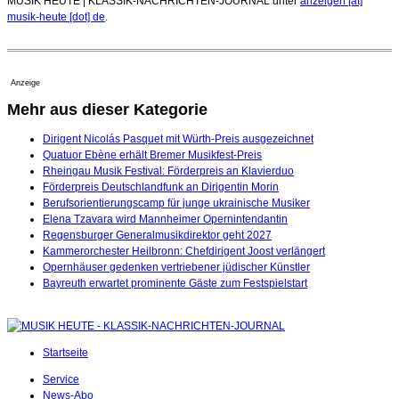
MUSIK HEUTE | KLASSIK-NACHRICHTEN-JOURNAL unter
anzeigen [at]
musik-heute [dot] de
.
Anzeige
Mehr aus dieser Kategorie
Dirigent Nicolás Pasquet mit Würth-Preis ausgezeichnet
Quatuor Ebène erhält Bremer Musikfest-Preis
Rheingau Musik Festival: Förderpreis an Klavierduo
Förderpreis Deutschlandfunk an Dirigentin Morin
Berufsorientierungscamp für junge ukrainische Musiker
Elena Tzavara wird Mannheimer Opernintendantin
Regensburger Generalmusikdirektor geht 2027
Kammerorchester Heilbronn: Chefdirigent Joost verlängert
Opernhäuser gedenken vertriebener jüdischer Künstler
Bayreuth erwartet prominente Gäste zum Festspielstart
Startseite
Service
News-Abo