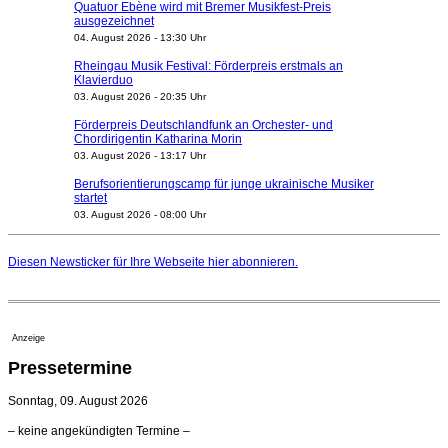
Quatuor Ebène wird mit Bremer Musikfest-Preis
ausgezeichnet
04. August 2026 - 13:30 Uhr
Rheingau Musik Festival: Förderpreis erstmals an
Klavierduo
03. August 2026 - 20:35 Uhr
Förderpreis Deutschlandfunk an Orchester- und
Chordirigentin Katharina Morin
03. August 2026 - 13:17 Uhr
Berufsorientierungscamp für junge ukrainische Musiker
startet
03. August 2026 - 08:00 Uhr
Elena Tzavara wird neue Opernintendantin am
Nationaltheater Mannheim
Diesen Newsticker für Ihre Webseite
hier
abonnieren.
29. Juli 2026 - 11:39 Uhr
Regensburger Generalmusikdirektor Stefan Veselka
geht 2027
23. Juli 2026 - 17:27 Uhr
Anzeige
Kammerorchester Heilbronn: Chefdirigent Risto Joost
Pressetermine
verlängert bis 2030
21. Juli 2026 - 13:08 Uhr
Sonntag, 09. August 2026
Opernhäuser gedenken vertriebener jüdischer
– keine angekündigten Termine –
Ensemblemitglieder