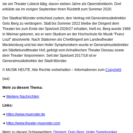
sie am Theater Lübeck tätig, davon sieben Jahre als Operndirektorin. Dort
erklärte sie im vorigen September ihren Rücktritt zum Sommer 2020.
Der Stadtrat Münster entschied zudem, den Vertrag mit Generalmusikdirektor
Golo Berg zu verlängern. Statt bis Sommer 2022 bleibe der Dirigent dem
Theater bis zum Ende der Spielzeit 2026/27 erhalten, hieß es. Berg wurde 1968
in Weimar geboren, wo er sein Studium an der Hochschule für Musik "Franz
Liszt" absolvierte. Nach Stationen als Chefdirigent am Landestheater
Mecklenburg und bei den Hofer Symphonikern wurde er Generalmusikdirektor
am Städtebundtheater Hof, gefolgt vom Anhaltischen Theater Dessau sowie
dem Theater Vorpommern. Seit der Spielzeit 2017/18 ist er
Generalmusikdirektor der Stadt Münster.
© MUSIK HEUTE. Alle Rechte vorbehalten – Informationen zum
Copyright
(wa)
Mehr zu diesem Thema:
➜
Weitere Nachrichten
Links:
➜
https://www.muenster.de
➜
https://www.theater-muenster.com
Mehr zu diesen Schlagwörtern:
Dirigent
,
Golo Berg
,
Hofer Symphoniker
,