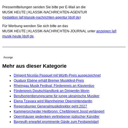
Pressemitteilungen senden Sie bitte per E-Mail an die
MUSIK HEUTE | KLASSIK-NACHRICHTEN-AGENTUR
(
redaktion [at] klassik-nachrichten-agentur [dot] de
)
Für Werbung wenden Sie sich bitte an das
MUSIK HEUTE | KLASSIK-NACHRICHTEN-JOURNAL unter
anzeigen [at]
musik-heute [dot] de
.
Anzeige
Mehr aus dieser Kategorie
Dirigent Nicolás Pasquet mit Würth-Preis ausgezeichnet
Quatuor Ebène erhält Bremer Musikfest-Preis
Rheingau Musik Festival: Förderpreis an Klavierduo
Förderpreis Deutschlandfunk an Dirigentin Morin
Berufsorientierungscamp für junge ukrainische Musiker
Elena Tzavara wird Mannheimer Opernintendantin
Regensburger Generalmusikdirektor geht 2027
Kammerorchester Heilbronn: Chefdirigent Joost verlängert
Opernhäuser gedenken vertriebener jüdischer Künstler
Bayreuth erwartet prominente Gäste zum Festspielstart