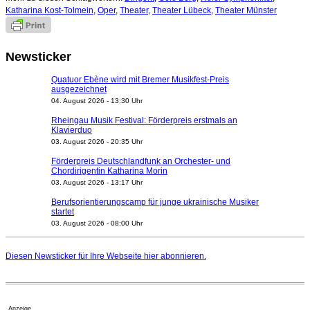
Katharina Kost-Tolmein
,
Oper
,
Theater
,
Theater Lübeck
,
Theater Münster
Newsticker
Quatuor Ebène wird mit Bremer Musikfest-Preis
ausgezeichnet
04. August 2026 - 13:30 Uhr
Rheingau Musik Festival: Förderpreis erstmals an
Klavierduo
03. August 2026 - 20:35 Uhr
Förderpreis Deutschlandfunk an Orchester- und
Chordirigentin Katharina Morin
03. August 2026 - 13:17 Uhr
Berufsorientierungscamp für junge ukrainische Musiker
startet
03. August 2026 - 08:00 Uhr
Elena Tzavara wird neue Opernintendantin am
Nationaltheater Mannheim
Diesen Newsticker für Ihre Webseite
hier
abonnieren.
29. Juli 2026 - 11:39 Uhr
Regensburger Generalmusikdirektor Stefan Veselka
geht 2027
23. Juli 2026 - 17:27 Uhr
Anzeige