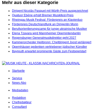
Mehr aus dieser Kategorie
Dirigent Nicolás Pasquet mit Würth-Preis ausgezeichnet
Quatuor Ebène erhält Bremer Musikfest-Preis
Rheingau Musik Festival: Förderpreis an Klavierduo
Förderpreis Deutschlandfunk an Dirigentin Morin
Berufsorientierungscamp für junge ukrainische Musiker
Elena Tzavara wird Mannheimer Opernintendantin
Regensburger Generalmusikdirektor geht 2027
Kammerorchester Heilbronn: Chefdirigent Joost verlängert
Opernhäuser gedenken vertriebener jüdischer Künstler
Bayreuth erwartet prominente Gäste zum Festspielstart
Startseite
Service
News-Abo
Mediadaten
Redaktion
Chefredakteur
Consultant