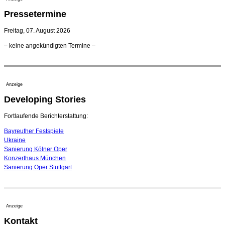
Kammerorchester Heilbronn: Chefdirigent Risto Joost
Pressetermine
verlängert bis 2030
21. Juli 2026 - 13:08 Uhr
Freitag, 07. August 2026
Opernhäuser gedenken vertriebener jüdischer
– keine angekündigten Termine –
Ensemblemitglieder
20. Juli 2026 - 18:15 Uhr
Bayreuth erwartet prominente Gäste zum Start der
Festspiele
Anzeige
17. Juli 2026 - 18:03 Uhr
Developing Stories
Dirigent Nicolás Pasquet mit Würth-Preis der
Jeunesses Musicales ausgezeichnet
07. August 2026 - 13:20 Uhr
Fortlaufende Berichterstattung:
Bayreuther Festspiele
Ukraine
Sanierung Kölner Oper
Konzerthaus München
Sanierung Oper Stuttgart
Anzeige
Kontakt