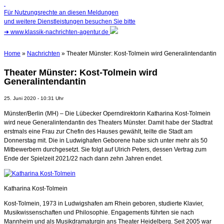
Für Nutzungsrechte an diesen Meldungen
und weitere Dienstleistungen besuchen Sie bitte
➜
www.klassik-nachrichten-agentur.de
Home
»
Nachrichten
» Theater Münster: Kost-Tolmein wird Generalintendantin
Theater Münster: Kost-Tolmein wird
Generalintendantin
25. Juni 2020 - 10:31 Uhr
Münster/Berlin (MH) – Die Lübecker Operndirektorin Katharina Kost-Tolmein
wird neue Generalintendantin des Theaters Münster. Damit habe der Stadtrat
erstmals eine Frau zur Chefin des Hauses gewählt, teilte die Stadt am
Donnerstag mit. Die in Ludwighafen Geborene habe sich unter mehr als 50
Mitbewerbern durchgesetzt. Sie folgt auf Ulrich Peters, dessen Vertrag zum
Ende der Spielzeit 2021/22 nach dann zehn Jahren endet.
Katharina Kost-Tolmein
Kost-Tolmein, 1973 in Ludwigshafen am Rhein geboren, studierte Klavier,
Musikwissenschaften und Philosophie. Engagements führten sie nach
Mannheim und als Musikdramaturgin ans Theater Heidelberg. Seit 2005 war