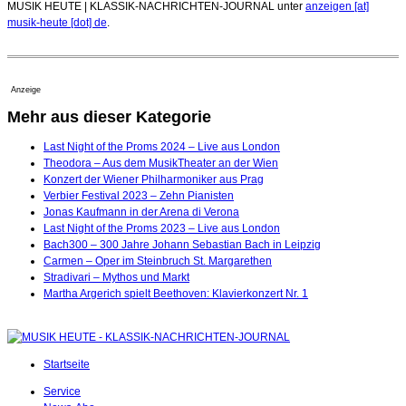
MUSIK HEUTE | KLASSIK-NACHRICHTEN-JOURNAL unter
anzeigen [at]
musik-heute [dot] de
.
Anzeige
Mehr aus dieser Kategorie
Last Night of the Proms 2024 – Live aus London
Theodora – Aus dem MusikTheater an der Wien
Konzert der Wiener Philharmoniker aus Prag
Verbier Festival 2023 – Zehn Pianisten
Jonas Kaufmann in der Arena di Verona
Last Night of the Proms 2023 – Live aus London
Bach300 – 300 Jahre Johann Sebastian Bach in Leipzig
Carmen – Oper im Steinbruch St. Margarethen
Stradivari – Mythos und Markt
Martha Argerich spielt Beethoven: Klavierkonzert Nr. 1
Startseite
Service