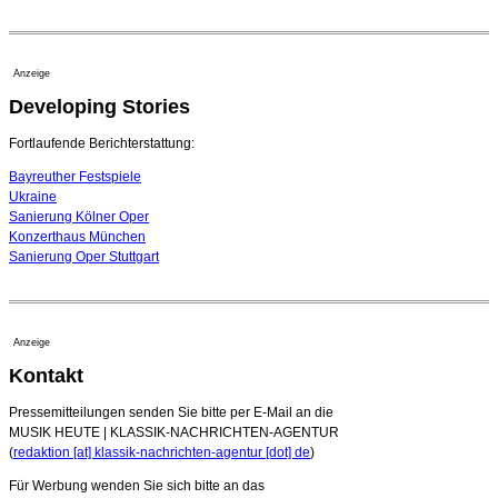
20. Juli 2026 - 18:15 Uhr
Bayreuth erwartet prominente Gäste zum Start der
Festspiele
Anzeige
17. Juli 2026 - 18:03 Uhr
Developing Stories
Dirigent Nicolás Pasquet mit Würth-Preis der
Jeunesses Musicales ausgezeichnet
07. August 2026 - 13:20 Uhr
Fortlaufende Berichterstattung:
Bayreuther Festspiele
Ukraine
Sanierung Kölner Oper
Konzerthaus München
Sanierung Oper Stuttgart
Anzeige
Kontakt
Pressemitteilungen senden Sie bitte per E-Mail an die
MUSIK HEUTE | KLASSIK-NACHRICHTEN-AGENTUR
(
redaktion [at] klassik-nachrichten-agentur [dot] de
)
Für Werbung wenden Sie sich bitte an das