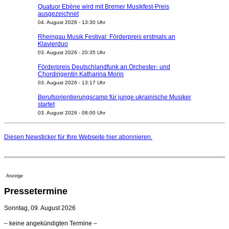
Quatuor Ebène wird mit Bremer Musikfest-Preis
ausgezeichnet
04. August 2026 - 13:30 Uhr
Rheingau Musik Festival: Förderpreis erstmals an
Klavierduo
03. August 2026 - 20:35 Uhr
Förderpreis Deutschlandfunk an Orchester- und
Chordirigentin Katharina Morin
03. August 2026 - 13:17 Uhr
Berufsorientierungscamp für junge ukrainische Musiker
startet
03. August 2026 - 08:00 Uhr
Elena Tzavara wird neue Opernintendantin am
Nationaltheater Mannheim
Diesen Newsticker für Ihre Webseite
hier
abonnieren.
29. Juli 2026 - 11:39 Uhr
Regensburger Generalmusikdirektor Stefan Veselka
geht 2027
23. Juli 2026 - 17:27 Uhr
Anzeige
Kammerorchester Heilbronn: Chefdirigent Risto Joost
Pressetermine
verlängert bis 2030
21. Juli 2026 - 13:08 Uhr
Sonntag, 09. August 2026
Opernhäuser gedenken vertriebener jüdischer
– keine angekündigten Termine –
Ensemblemitglieder