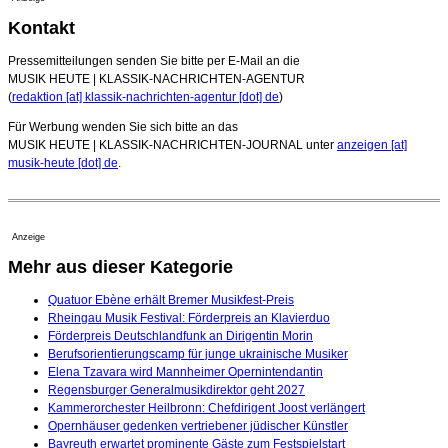
Kontakt
Pressemitteilungen senden Sie bitte per E-Mail an die
MUSIK HEUTE | KLASSIK-NACHRICHTEN-AGENTUR
(
redaktion [at] klassik-nachrichten-agentur [dot] de
)
Für Werbung wenden Sie sich bitte an das
MUSIK HEUTE | KLASSIK-NACHRICHTEN-JOURNAL unter
anzeigen [at]
musik-heute [dot] de
.
Anzeige
Mehr aus dieser Kategorie
Quatuor Ebène erhält Bremer Musikfest-Preis
Rheingau Musik Festival: Förderpreis an Klavierduo
Förderpreis Deutschlandfunk an Dirigentin Morin
Berufsorientierungscamp für junge ukrainische Musiker
Elena Tzavara wird Mannheimer Opernintendantin
Regensburger Generalmusikdirektor geht 2027
Kammerorchester Heilbronn: Chefdirigent Joost verlängert
Opernhäuser gedenken vertriebener jüdischer Künstler
Bayreuth erwartet prominente Gäste zum Festspielstart