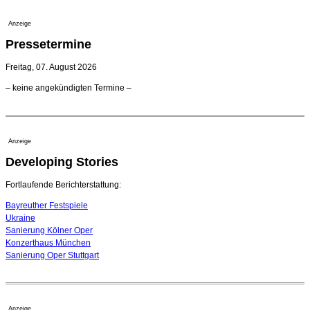
verlängert bis 2030
21. Juli 2026 - 13:08 Uhr
Anzeige
Opernhäuser gedenken vertriebener jüdischer
Pressetermine
Ensemblemitglieder
20. Juli 2026 - 18:15 Uhr
Freitag, 07. August 2026
Bayreuth erwartet prominente Gäste zum Start der
– keine angekündigten Termine –
Festspiele
17. Juli 2026 - 18:03 Uhr
Düsseldorfer Stadtrat beendet Pläne für Opernhaus-
Neubau
Anzeige
16. Juli 2026 - 22:49 Uhr
Developing Stories
Quatuor Ebène wird mit Bremer Musikfest-Preis
ausgezeichnet
04. August 2026 - 13:30 Uhr
Fortlaufende Berichterstattung:
Bayreuther Festspiele
Ukraine
Sanierung Kölner Oper
Konzerthaus München
Sanierung Oper Stuttgart
Anzeige