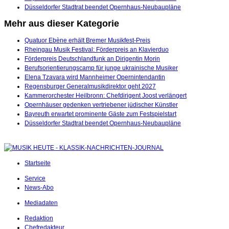
Düsseldorfer Stadtrat beendet Opernhaus-Neubaupläne
Mehr aus dieser Kategorie
Quatuor Ebène erhält Bremer Musikfest-Preis
Rheingau Musik Festival: Förderpreis an Klavierduo
Förderpreis Deutschlandfunk an Dirigentin Morin
Berufsorientierungscamp für junge ukrainische Musiker
Elena Tzavara wird Mannheimer Opernintendantin
Regensburger Generalmusikdirektor geht 2027
Kammerorchester Heilbronn: Chefdirigent Joost verlängert
Opernhäuser gedenken vertriebener jüdischer Künstler
Bayreuth erwartet prominente Gäste zum Festspielstart
Düsseldorfer Stadtrat beendet Opernhaus-Neubaupläne
Startseite
Service
News-Abo
Mediadaten
Redaktion
Chefredakteur