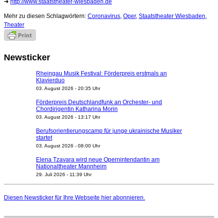
➜
http://www.staatstheater-wiesbaden.de
Mehr zu diesen Schlagwörtern:
Coronavirus
,
Oper
,
Staatstheater Wiesbaden
,
Theater
Newsticker
Rheingau Musik Festival: Förderpreis erstmals an
Klavierduo
03. August 2026 - 20:35 Uhr
Förderpreis Deutschlandfunk an Orchester- und
Chordirigentin Katharina Morin
03. August 2026 - 13:17 Uhr
Berufsorientierungscamp für junge ukrainische Musiker
startet
03. August 2026 - 08:00 Uhr
Elena Tzavara wird neue Opernintendantin am
Nationaltheater Mannheim
29. Juli 2026 - 11:39 Uhr
Regensburger Generalmusikdirektor Stefan Veselka
geht 2027
Diesen Newsticker für Ihre Webseite
hier
abonnieren.
23. Juli 2026 - 17:27 Uhr
Kammerorchester Heilbronn: Chefdirigent Risto Joost