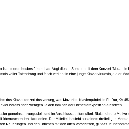
ser Kammerorchesters feierte Lars Vogt diesen Sommer mit dem Konzert "Mozart in 
mals voller Tatendrang und frisch verliebt in eine junge Klaviervirtuosin, die er
nahm das Klavierkonzert das vorweg, was Mozart im Klavierquintett in Es-Dur, KV 45
vier bereits nach wenigen Takten inmitten der Orchesterexposition einsetzen.
er gemeinsam vorgestellt und im Anschluss ausformuliert. Statt mehrere Motive na
mit überraschenden Harmonien. Der Mittelteil besteht aus einem dreiteiligen Menuett
eichen Neuerungen und den Brüchen mit den alten Vorschriften, gilt das Jeunehomme