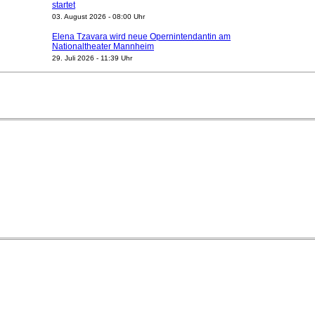
startet
03. August 2026 - 08:00 Uhr
Elena Tzavara wird neue Opernintendantin am
Nationaltheater Mannheim
29. Juli 2026 - 11:39 Uhr
Regensburger Generalmusikdirektor Stefan Veselka
geht 2027
23. Juli 2026 - 17:27 Uhr
Kammerorchester Heilbronn: Chefdirigent Risto Joost
verlängert bis 2030
21. Juli 2026 - 13:08 Uhr
Opernhäuser gedenken vertriebener jüdischer
Ensemblemitglieder
20. Juli 2026 - 18:15 Uhr
Bayreuth erwartet prominente Gäste zum Start der
Festspiele
17. Juli 2026 - 18:03 Uhr
Düsseldorfer Stadtrat beendet Pläne für Opernhaus-
Neubau
16. Juli 2026 - 22:49 Uhr
Quatuor Ebène wird mit Bremer Musikfest-Preis
ausgezeichnet
04. August 2026 - 13:30 Uhr