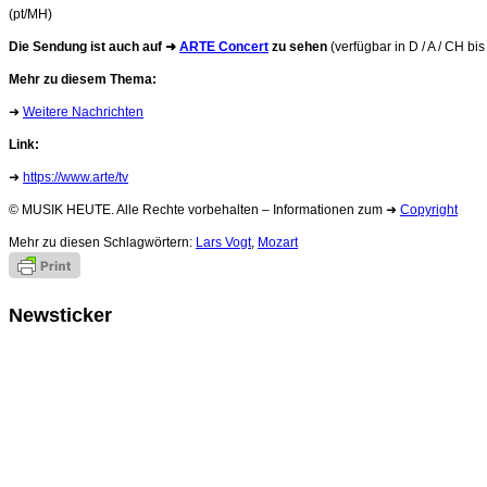
(pt/MH)
Die Sendung ist auch auf ➜
ARTE Concert
zu sehen
(verfügbar in D / A / CH bi
Mehr zu diesem Thema:
➜
Weitere Nachrichten
Link:
➜
https://www.arte/tv
© MUSIK HEUTE. Alle Rechte vorbehalten – Informationen zum ➜
Copyright
Mehr zu diesen Schlagwörtern:
Lars Vogt
,
Mozart
Newsticker