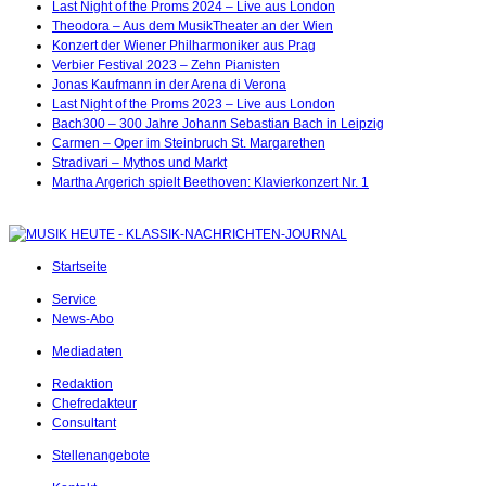
Last Night of the Proms 2024 – Live aus London
Theodora – Aus dem MusikTheater an der Wien
Konzert der Wiener Philharmoniker aus Prag
Verbier Festival 2023 – Zehn Pianisten
Jonas Kaufmann in der Arena di Verona
Last Night of the Proms 2023 – Live aus London
Bach300 – 300 Jahre Johann Sebastian Bach in Leipzig
Carmen – Oper im Steinbruch St. Margarethen
Stradivari – Mythos und Markt
Martha Argerich spielt Beethoven: Klavierkonzert Nr. 1
Startseite
Service
News-Abo
Mediadaten
Redaktion
Chefredakteur
Consultant
Stellenangebote