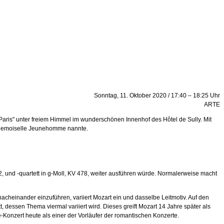
Sonntag, 11. Oktober 2020 / 17:40 – 18:25 Uhr
ARTE
Paris" unter freiem Himmel im wunderschönen Innenhof des Hôtel de Sully. Mit
 Mademoiselle Jeunehomme nannte.
2, und -quartett in g-Moll, KV 478, weiter ausführen würde. Normalerweise macht
cheinander einzuführen, variiert Mozart ein und dasselbe Leitmotiv. Auf den
, dessen Thema viermal variiert wird. Dieses greift Mozart 14 Jahre später als
-Konzert heute als einer der Vorläufer der romantischen Konzerte.