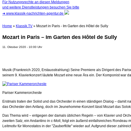
Für Nutzungsrechte an diesen Meldungen
und weitere Dienstleistungen besuchen Sie bitte
➜
www.klassik-nachrichten-agentur.de
Home
»
Klassik.TV
» Mozart in Paris - Im Garten des Hôtel de Sully
Mozart in Paris – Im Garten des Hôtel de Sully
11. Oktober 2020 - 10:00 Uhr
Musik (Frankreich 2020, Erstausstrahlung) Seine Premiere als Dirigent des Pari
seinem 9. Klavierkonzert läutete Mozart eine neue Ära ein. Der Komponist war da
Pariser Kammerorcheste
Erstmals traten der Solist und das Orchester in einen ständigen Dialog – damit 
das Orchester den Anfang, doch im Jeunehomme-Konzert lässt Mozart das Solokla
Das Thema wird – entgegen der damals üblichen Regeln – von Klavier und Orchest
zweiten Satz, ein Andantino in c-Moll, folgt ein äußerst einfallsreiches Rondeau 
Leitmotiv für Monostatos in der "Zauberflöte" wieder auf. Aufgrund dieser zahlr