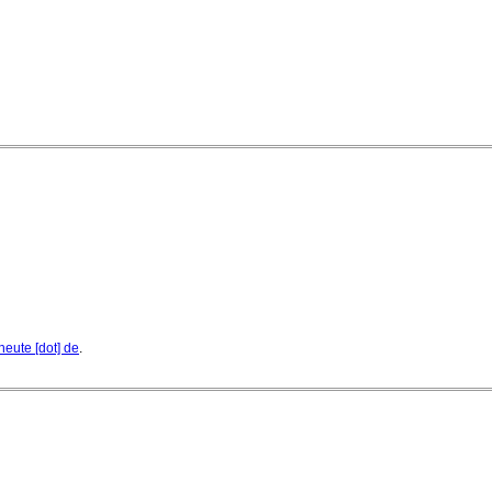
heute [dot] de
.