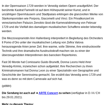
In der Opernsaison 1729 werden in Venedig sieben Opern uraufgeführt. Der
berühmte Kastrat Farinelli ist auf dem Höhepunkt seiner Kunst, und in
unzähligen Opernhäusern und Stadtpalais erklingen die glanzvollen Werke von
Starkomponisten wie Porpora, Giacomelli und Vinci. Ein Privatkonzert im
venezianischen Palazzo Zenobio lässt die Karnevalstimmung von Februar
1729 und die Vielfalt des damaligen musikalischen Schaffens wieder lebendig
werden.
Die Mezzosopranistin Ann Hallenberg interpretiert in Begleitung des Orchesters
Il Pomo d’Oro unter der musikalischen Leitung von Zefira Valova
herausragende Arien jener Zeit. Ihre warme, volle Stimme, ihre eindrucksvolle
Technik und ihre dramatische Ausdruckskraft machen sie zu einer der
überzeugendsten Interpretinnen des barocken Repertoires.
Fast 30 Morde hat Comissario Guido Brunetti, Donna Leons Held ihrer
Venedig-Krimis, inzwischen schon aufgeklärt. Ihre Recherchen zu ihren
Kriminalromanen hat Donna Leon zu einer Spezialistin von Geographie und
Geschichte der Serenissima gemacht. Sie erzählt das Venedig anno 1729 und
was es denn so mit dem Carnevale auf sich hat.
(pt/MH)
Die Sendung ist auch auf ➜
ARTE Concert
zu sehen
(verfügbar in D / A / CH
bis 29.01.2021).
Mehr zu diesem Thema: