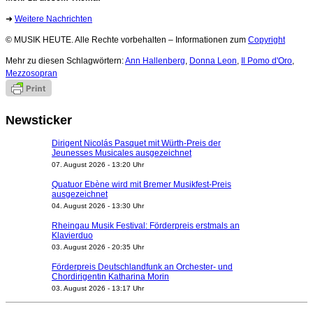
➜
Weitere Nachrichten
© MUSIK HEUTE. Alle Rechte vorbehalten – Informationen zum
Copyright
Mehr zu diesen Schlagwörtern:
Ann Hallenberg
,
Donna Leon
,
Il Pomo d'Oro
,
Mezzosopran
Newsticker
Dirigent Nicolás Pasquet mit Würth-Preis der
Jeunesses Musicales ausgezeichnet
07. August 2026 - 13:20 Uhr
Quatuor Ebène wird mit Bremer Musikfest-Preis
ausgezeichnet
04. August 2026 - 13:30 Uhr
Rheingau Musik Festival: Förderpreis erstmals an
Klavierduo
03. August 2026 - 20:35 Uhr
Förderpreis Deutschlandfunk an Orchester- und
Chordirigentin Katharina Morin
03. August 2026 - 13:17 Uhr
Berufsorientierungscamp für junge ukrainische Musiker