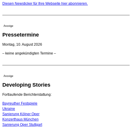
startet
Diesen Newsticker für Ihre Webseite
hier
abonnieren.
03. August 2026 - 08:00 Uhr
Elena Tzavara wird neue Opernintendantin am
Nationaltheater Mannheim
29. Juli 2026 - 11:39 Uhr
Anzeige
Regensburger Generalmusikdirektor Stefan Veselka
Pressetermine
geht 2027
23. Juli 2026 - 17:27 Uhr
Montag, 10. August 2026
Kammerorchester Heilbronn: Chefdirigent Risto Joost
– keine angekündigten Termine –
verlängert bis 2030
21. Juli 2026 - 13:08 Uhr
Opernhäuser gedenken vertriebener jüdischer
Ensemblemitglieder
Anzeige
20. Juli 2026 - 18:15 Uhr
Developing Stories
Leslie Suganandarajah neuer Chefdirigent des
Landesjugendsinfonieorchesters Hessen
09. August 2026 - 16:51 Uhr
Fortlaufende Berichterstattung:
Bayreuther Festspiele
Ukraine
Sanierung Kölner Oper
Konzerthaus München
Sanierung Oper Stuttgart