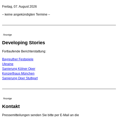
21. Juli 2026 - 13:08 Uhr
Freitag, 07. August 2026
Opernhäuser gedenken vertriebener jüdischer
– keine angekündigten Termine –
Ensemblemitglieder
20. Juli 2026 - 18:15 Uhr
Bayreuth erwartet prominente Gäste zum Start der
Festspiele
Anzeige
17. Juli 2026 - 18:03 Uhr
Developing Stories
Dirigent Nicolás Pasquet mit Würth-Preis der
Jeunesses Musicales ausgezeichnet
07. August 2026 - 13:20 Uhr
Fortlaufende Berichterstattung:
Bayreuther Festspiele
Ukraine
Sanierung Kölner Oper
Konzerthaus München
Sanierung Oper Stuttgart
Anzeige
Kontakt
Pressemitteilungen senden Sie bitte per E-Mail an die