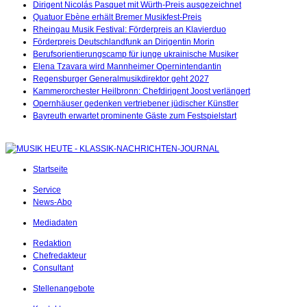
Dirigent Nicolás Pasquet mit Würth-Preis ausgezeichnet
Quatuor Ebène erhält Bremer Musikfest-Preis
Rheingau Musik Festival: Förderpreis an Klavierduo
Förderpreis Deutschlandfunk an Dirigentin Morin
Berufsorientierungscamp für junge ukrainische Musiker
Elena Tzavara wird Mannheimer Opernintendantin
Regensburger Generalmusikdirektor geht 2027
Kammerorchester Heilbronn: Chefdirigent Joost verlängert
Opernhäuser gedenken vertriebener jüdischer Künstler
Bayreuth erwartet prominente Gäste zum Festspielstart
Startseite
Service
News-Abo
Mediadaten
Redaktion
Chefredakteur
Consultant
Stellenangebote