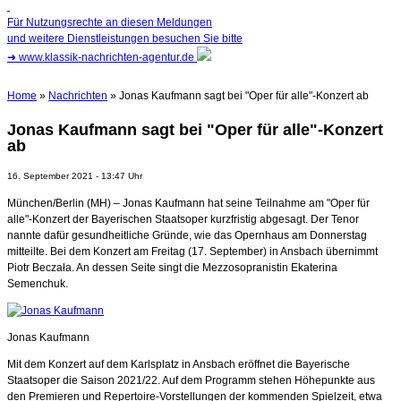
Für Nutzungsrechte an diesen Meldungen
und weitere Dienstleistungen besuchen Sie bitte
➜
www.klassik-nachrichten-agentur.de
Home
»
Nachrichten
» Jonas Kaufmann sagt bei "Oper für alle"-Konzert ab
Jonas Kaufmann sagt bei "Oper für alle"-Konzert
ab
16. September 2021 - 13:47 Uhr
München/Berlin (MH) – Jonas Kaufmann hat seine Teilnahme am "Oper für
alle"-Konzert der Bayerischen Staatsoper kurzfristig abgesagt. Der Tenor
nannte dafür gesundheitliche Gründe, wie das Opernhaus am Donnerstag
mitteilte. Bei dem Konzert am Freitag (17. September) in Ansbach übernimmt
Piotr Beczała. An dessen Seite singt die Mezzosopranistin Ekaterina
Semenchuk.
Jonas Kaufmann
Mit dem Konzert auf dem Karlsplatz in Ansbach eröffnet die Bayerische
Staatsoper die Saison 2021/22. Auf dem Programm stehen Höhepunkte aus
den Premieren und Repertoire-Vorstellungen der kommenden Spielzeit, etwa