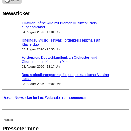
Newsticker
Quatuor Ebène wird mit Bremer Musikfest-Preis
ausgezeichnet
04. August 2026 - 13:30 Uhr
Rheingau Musik Festival: Förderpreis erstmals an
Klavierduo
03. August 2026 - 20:35 Uhr
Förderpreis Deutschlandfunk an Orchester- und
Chordirigentin Katharina Morin
03. August 2026 - 13:17 Uhr
Berufsorientierungscamp für junge ukrainische Musiker
startet
03. August 2026 - 08:00 Uhr
Elena Tzavara wird neue Opernintendantin am
Nationaltheater Mannheim
Diesen Newsticker für Ihre Webseite
hier
abonnieren.
29. Juli 2026 - 11:39 Uhr
Regensburger Generalmusikdirektor Stefan Veselka
geht 2027
23. Juli 2026 - 17:27 Uhr
Anzeige
Kammerorchester Heilbronn: Chefdirigent Risto Joost
Pressetermine
verlängert bis 2030