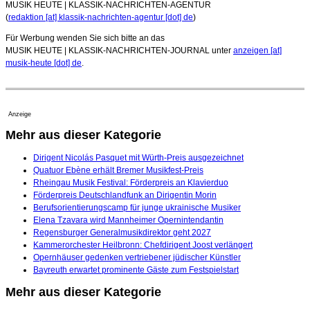
MUSIK HEUTE | KLASSIK-NACHRICHTEN-AGENTUR
(
redaktion [at] klassik-nachrichten-agentur [dot] de
)
Für Werbung wenden Sie sich bitte an das
MUSIK HEUTE | KLASSIK-NACHRICHTEN-JOURNAL unter
anzeigen [at]
musik-heute [dot] de
.
Anzeige
Mehr aus dieser Kategorie
Dirigent Nicolás Pasquet mit Würth-Preis ausgezeichnet
Quatuor Ebène erhält Bremer Musikfest-Preis
Rheingau Musik Festival: Förderpreis an Klavierduo
Förderpreis Deutschlandfunk an Dirigentin Morin
Berufsorientierungscamp für junge ukrainische Musiker
Elena Tzavara wird Mannheimer Opernintendantin
Regensburger Generalmusikdirektor geht 2027
Kammerorchester Heilbronn: Chefdirigent Joost verlängert
Opernhäuser gedenken vertriebener jüdischer Künstler
Bayreuth erwartet prominente Gäste zum Festspielstart
Mehr aus dieser Kategorie