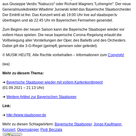
aus Giuseppe Verdis "Nabucco" oder Richard Wagners "Lohengrin". Der neue
Generalmusikdirektor Wladimir Jurowski leitet das Bayerische Staatsorchester.
Der Eintritt ist frei. Das Konzert wird ab 19:00 Uhr live auf staatsoper.tv
übertragen und ab 22:45 Uhr im Bayerischen Fernsehen gesendet.
Zum Beginn der neuen Saison kann die Bayerische Staatsoper wieder vor
vollem Haus spielen. Die neue bayerische Corona-Regelung erlaubt die
Vollbelegung aller Vorstellungen der Oper, des Balletts und des Orchesters.
Dabei gilt die 3-G-Regel (geimpft, genesen oder getestet).
© MUSIK HEUTE. Alle Rechte vorbehalten – Informationen zum
Copyright
(wa)
Mehr zu diesem Thema:
➜
Bayerische Staatsoper wieder mit vollem Kartenkontingent
(01.09.2021 – 21:13 Uhr)
➜
Weitere Artikel zur Bayerischen Staatsoper
Link:
➜
http://www.staatsoper.de
Mehr zu diesen Schlagwörtern:
Bayerische Staatsoper
,
Jonas Kaufmann
,
Konzert
,
Opernsänger
,
Piotr Beczala