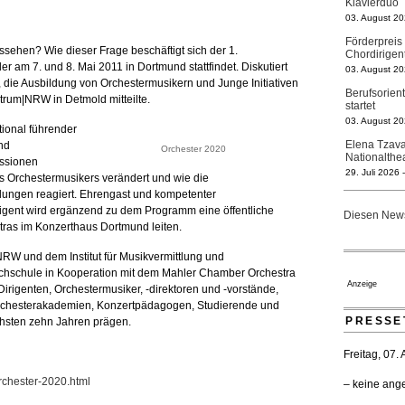
Klavierduo
03. August 20
Förderpreis
ssehen? Wie dieser Frage beschäftigt sich der 1.
Chordirigen
er am 7. und 8. Mai 2011 in Dortmund stattfindet. Diskutiert
03. August 20
r, die Ausbildung von Orchestermusikern und Junge Initiativen
Berufsorien
trum|NRW in Detmold mitteilte.
startet
03. August 20
ional führender
Elena Tzava
nd
Orchester 2020
Nationalth
ussionen
29. Juli 2026 
es Orchestermusikers verändert und wie die
klungen reagiert. Ehrengast und kompetenter
Regensburge
geht 2027
rigent wird ergänzend zu dem Programm eine öffentliche
Diesen News
23. Juli 2026 
ras im Konzerthaus Dortmund leiten.
Kammerorche
RW und dem Institut für Musikvermittlung und
verlängert 
hschule in Kooperation mit dem Mahler Chamber Orchestra
21. Juli 2026 
Anzeige
, Dirigenten, Orchestermusiker, -direktoren und -vorstände,
Opernhäuser
Orchesterakademien, Konzertpädagogen, Studierende und
Ensemblemi
PRESSE
ächsten zehn Jahren prägen.
20. Juli 2026 
Bayreuth er
Freitag, 07.
Festspiele
17. Juli 2026 
rchester-2020.html
– keine ang
Düsseldorfe