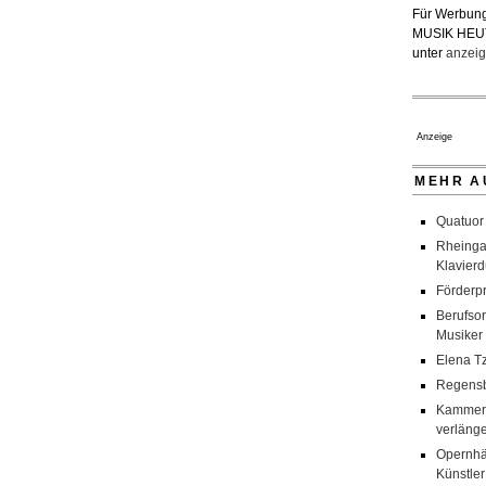
Für Werbung
MUSIK HEU
unter
anzeig
Anzeige
MEHR A
Quatuor
Rheingau
Klavier
Förderpr
Berufsor
Musiker
Elena T
Regensb
Kammero
verlänge
Opernhä
Künstler