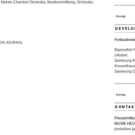
,
Mahler Chamber Orchestra
,
Musikvermittlung
,
Orchester
,
Neubau
16. Juli 2026 
Quatuor Ebè
Anzeige
ausgezeich
04. August 20
DEVELO
Fortlaufende
Bayreuther 
Ukraine
Sanierung K
Konzerthau
Sanierung Op
Anzeige
KONTAK
Pressemittei
MUSIK HEU
(
redaktion [a