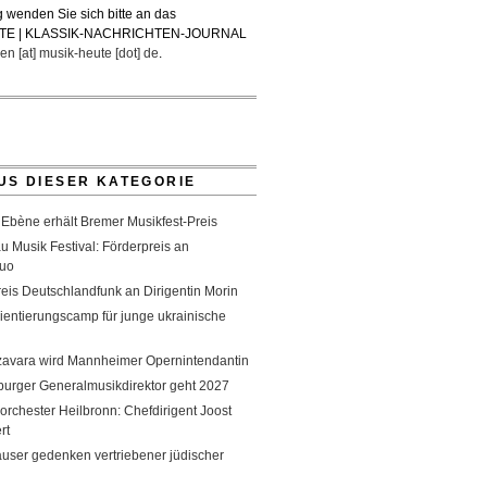
 wenden Sie sich bitte an das
TE | KLASSIK-NACHRICHTEN-JOURNAL
en [at] musik-heute [dot] de
.
US DIESER KATEGORIE
 Ebène erhält Bremer Musikfest-Preis
 Musik Festival: Förderpreis an
duo
eis Deutschlandfunk an Dirigentin Morin
ientierungscamp für junge ukrainische
zavara wird Mannheimer Opernintendantin
urger Generalmusikdirektor geht 2027
rchester Heilbronn: Chefdirigent Joost
rt
user gedenken vertriebener jüdischer