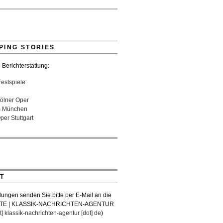
- 22:49 Uhr
ne wird mit Bremer Musikfest-Preis
net
26 - 13:30 Uhr
PING STORIES
 Berichterstattung:
Festspiele
ölner Oper
s München
er Stuttgart
T
lungen senden Sie bitte per E-Mail an die
TE | KLASSIK-NACHRICHTEN-AGENTUR
t] klassik-nachrichten-agentur [dot] de
)