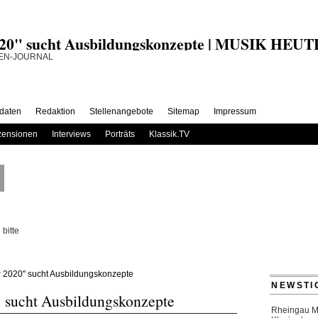
020" sucht Ausbildungskonzepte | MUSIK HEUT
daten
Redaktion
Stellenangebote
Sitemap
Impressum
ensionen
Interviews
Porträts
Klassik.TV
bitte
 2020" sucht Ausbildungskonzepte
NEWSTI
" sucht Ausbildungskonzepte
Rheingau Mu