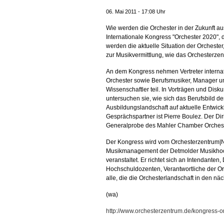
06. Mai 2011 - 17:08 Uhr
Wie werden die Orchester in der Zukunft au
Internationale Kongress "Orchester 2020", d
werden die aktuelle Situation der Orcheste
zur Musikvermittlung, wie das Orchesterzen
An dem Kongress nehmen Vertreter internat
Orchester sowie Berufsmusiker, Manager u
Wissenschaftler teil. In Vorträgen und Disk
untersuchen sie, wie sich das Berufsbild d
Ausbildungslandschaft auf aktuelle Entwic
Gesprächspartner ist Pierre Boulez. Der Di
Generalprobe des Mahler Chamber Orchest
Der Kongress wird vom Orchesterzentrum|N
Musikmanagement der Detmolder Musikhoc
veranstaltet. Er richtet sich an Intendanten
Hochschuldozenten, Verantwortliche der 
alle, die die Orchesterlandschaft in den n
(wa)
http://www.orchesterzentrum.de/kongress-o