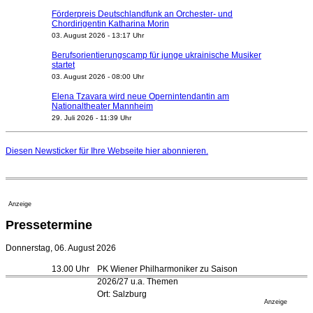
Förderpreis Deutschlandfunk an Orchester- und
Chordirigentin Katharina Morin
03. August 2026 - 13:17 Uhr
Berufsorientierungscamp für junge ukrainische Musiker
startet
03. August 2026 - 08:00 Uhr
Elena Tzavara wird neue Opernintendantin am
Nationaltheater Mannheim
29. Juli 2026 - 11:39 Uhr
Regensburger Generalmusikdirektor Stefan Veselka
geht 2027
Diesen Newsticker für Ihre Webseite
hier
abonnieren.
23. Juli 2026 - 17:27 Uhr
Kammerorchester Heilbronn: Chefdirigent Risto Joost
verlängert bis 2030
21. Juli 2026 - 13:08 Uhr
Anzeige
Opernhäuser gedenken vertriebener jüdischer
Pressetermine
Ensemblemitglieder
20. Juli 2026 - 18:15 Uhr
Donnerstag, 06. August 2026
Bayreuth erwartet prominente Gäste zum Start der
13.00 Uhr
PK Wiener Philharmoniker zu Saison
Festspiele
2026/27 u.a. Themen
17. Juli 2026 - 18:03 Uhr
Ort: Salzburg
Düsseldorfer Stadtrat beendet Pläne für Opernhaus-
Anzeige
Neubau