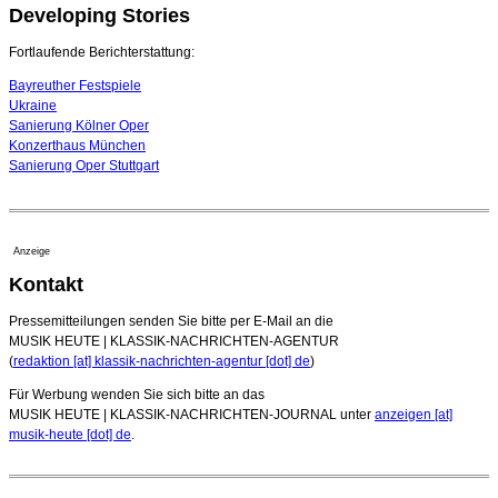
Developing Stories
16. Juli 2026 - 22:49 Uhr
Quatuor Ebène wird mit Bremer Musikfest-Preis
Fortlaufende Berichterstattung:
ausgezeichnet
04. August 2026 - 13:30 Uhr
Bayreuther Festspiele
Ukraine
Sanierung Kölner Oper
Konzerthaus München
Sanierung Oper Stuttgart
Anzeige
Kontakt
Pressemitteilungen senden Sie bitte per E-Mail an die
MUSIK HEUTE | KLASSIK-NACHRICHTEN-AGENTUR
(
redaktion [at] klassik-nachrichten-agentur [dot] de
)
Für Werbung wenden Sie sich bitte an das
MUSIK HEUTE | KLASSIK-NACHRICHTEN-JOURNAL unter
anzeigen [at]
musik-heute [dot] de
.