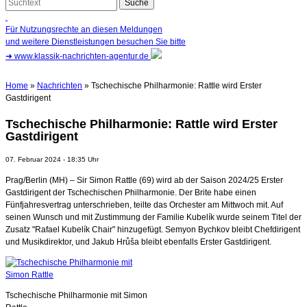
Für Nutzungsrechte an diesen Meldungen
und weitere Dienstleistungen besuchen Sie bitte
➜
www.klassik-nachrichten-agentur.de
Home
»
Nachrichten
» Tschechische Philharmonie: Rattle wird Erster
Gastdirigent
Tschechische Philharmonie: Rattle wird Erster
Gastdirigent
07. Februar 2024 - 18:35 Uhr
Prag/Berlin (MH) – Sir Simon Rattle (69) wird ab der Saison 2024/25 Erster
Gastdirigent der Tschechischen Philharmonie. Der Brite habe einen
Fünfjahresvertrag unterschrieben, teilte das Orchester am Mittwoch mit. Auf
seinen Wunsch und mit Zustimmung der Familie Kubelík wurde seinem Titel der
Zusatz "Rafael Kubelík Chair" hinzugefügt. Semyon Bychkov bleibt Chefdirigent
und Musikdirektor, und Jakub Hrůša bleibt ebenfalls Erster Gastdirigent.
Tschechische Philharmonie mit Simon