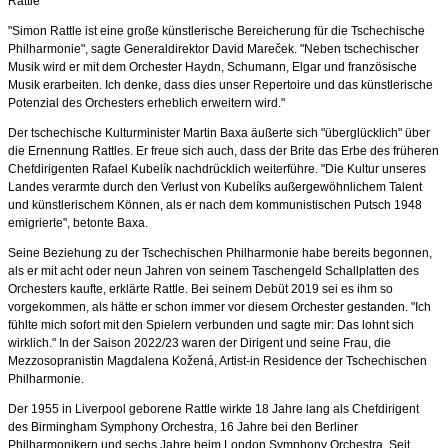
Rattle
"Simon Rattle ist eine große künstlerische Bereicherung für die Tschechische
Philharmonie", sagte Generaldirektor David Mareček. "Neben tschechischer
Musik wird er mit dem Orchester Haydn, Schumann, Elgar und französische
Musik erarbeiten. Ich denke, dass dies unser Repertoire und das künstlerische
Potenzial des Orchesters erheblich erweitern wird."
Der tschechische Kulturminister Martin Baxa äußerte sich "überglücklich" über
die Ernennung Rattles. Er freue sich auch, dass der Brite das Erbe des früheren
Chefdirigenten Rafael Kubelík nachdrücklich weiterführe. "Die Kultur unseres
Landes verarmte durch den Verlust von Kubelíks außergewöhnlichem Talent
und künstlerischem Können, als er nach dem kommunistischen Putsch 1948
emigrierte", betonte Baxa.
Seine Beziehung zu der Tschechischen Philharmonie habe bereits begonnen,
als er mit acht oder neun Jahren von seinem Taschengeld Schallplatten des
Orchesters kaufte, erklärte Rattle. Bei seinem Debüt 2019 sei es ihm so
vorgekommen, als hätte er schon immer vor diesem Orchester gestanden. "Ich
fühlte mich sofort mit den Spielern verbunden und sagte mir: Das lohnt sich
wirklich." In der Saison 2022/23 waren der Dirigent und seine Frau, die
Mezzosopranistin Magdalena Kožená, Artist-in Residence der Tschechischen
Philharmonie.
Der 1955 in Liverpool geborene Rattle wirkte 18 Jahre lang als Chefdirigent
des Birmingham Symphony Orchestra, 16 Jahre bei den Berliner
Philharmonikern und sechs Jahre beim London Symphony Orchestra. Seit