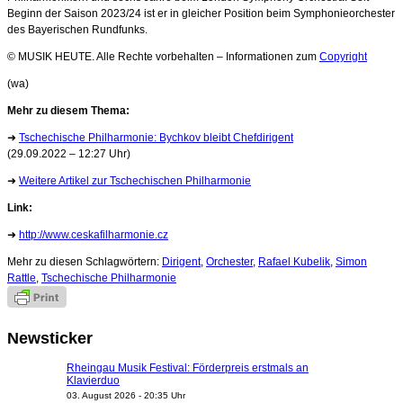
Beginn der Saison 2023/24 ist er in gleicher Position beim Symphonieorchester
des Bayerischen Rundfunks.
© MUSIK HEUTE. Alle Rechte vorbehalten – Informationen zum
Copyright
(wa)
Mehr zu diesem Thema:
➜
Tschechische Philharmonie: Bychkov bleibt Chefdirigent
(29.09.2022 – 12:27 Uhr)
➜
Weitere Artikel zur Tschechischen Philharmonie
Link:
➜
http://www.ceskafilharmonie.cz
Mehr zu diesen Schlagwörtern:
Dirigent
,
Orchester
,
Rafael Kubelik
,
Simon
Rattle
,
Tschechische Philharmonie
Newsticker
Rheingau Musik Festival: Förderpreis erstmals an
Klavierduo
03. August 2026 - 20:35 Uhr