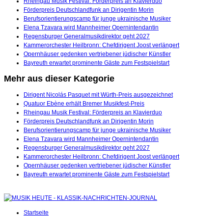
Rheingau Musik Festival: Förderpreis an Klavierduo
Förderpreis Deutschlandfunk an Dirigentin Morin
Berufsorientierungscamp für junge ukrainische Musiker
Elena Tzavara wird Mannheimer Opernintendantin
Regensburger Generalmusikdirektor geht 2027
Kammerorchester Heilbronn: Chefdirigent Joost verlängert
Opernhäuser gedenken vertriebener jüdischer Künstler
Bayreuth erwartet prominente Gäste zum Festspielstart
Mehr aus dieser Kategorie
Dirigent Nicolás Pasquet mit Würth-Preis ausgezeichnet
Quatuor Ebène erhält Bremer Musikfest-Preis
Rheingau Musik Festival: Förderpreis an Klavierduo
Förderpreis Deutschlandfunk an Dirigentin Morin
Berufsorientierungscamp für junge ukrainische Musiker
Elena Tzavara wird Mannheimer Opernintendantin
Regensburger Generalmusikdirektor geht 2027
Kammerorchester Heilbronn: Chefdirigent Joost verlängert
Opernhäuser gedenken vertriebener jüdischer Künstler
Bayreuth erwartet prominente Gäste zum Festspielstart
Startseite