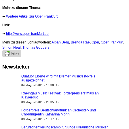
Mehr zu diesem Thema:
➜
Weitere Artikel zur Oper Frankfurt
Link:
➜
http://www.oper-frankfurt.de
Mehr zu diesen Schlagwörtern:
Alban Berg
,
Brenda Rae
,
Oper
,
Oper Frankfurt
,
Simon Neal
,
Thomas Guggeis
Newsticker
Quatuor Ebène wird mit Bremer Musikfest-Preis
ausgezeichnet
04. August 2026 - 13:30 Uhr
Rheingau Musik Festival: Förderpreis erstmals an
Klavierduo
03. August 2026 - 20:35 Uhr
Förderpreis Deutschlandfunk an Orchester- und
Chordirigentin Katharina Morin
03. August 2026 - 13:17 Uhr
Berufsorientierungscamp für junge ukrainische Musiker