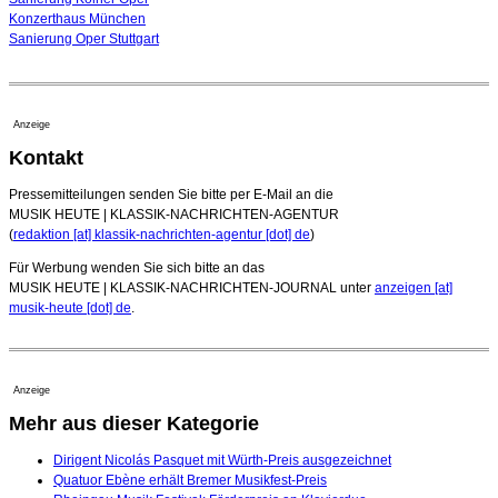
Konzerthaus München
Sanierung Oper Stuttgart
Anzeige
Kontakt
Pressemitteilungen senden Sie bitte per E-Mail an die
MUSIK HEUTE | KLASSIK-NACHRICHTEN-AGENTUR
(
redaktion [at] klassik-nachrichten-agentur [dot] de
)
Für Werbung wenden Sie sich bitte an das
MUSIK HEUTE | KLASSIK-NACHRICHTEN-JOURNAL unter
anzeigen [at]
musik-heute [dot] de
.
Anzeige
Mehr aus dieser Kategorie
Dirigent Nicolás Pasquet mit Würth-Preis ausgezeichnet
Quatuor Ebène erhält Bremer Musikfest-Preis