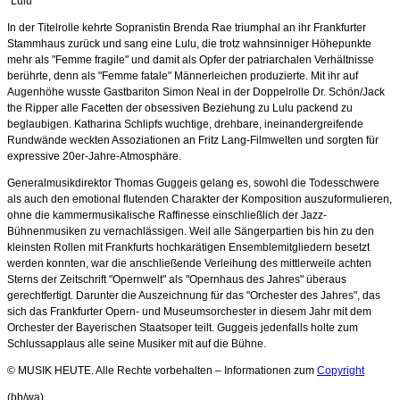
"Lulu"
In der Titelrolle kehrte Sopranistin Brenda Rae triumphal an ihr Frankfurter
Stammhaus zurück und sang eine Lulu, die trotz wahnsinniger Höhepunkte
mehr als "Femme fragile" und damit als Opfer der patriarchalen Verhältnisse
berührte, denn als "Femme fatale" Männerleichen produzierte. Mit ihr auf
Augenhöhe wusste Gastbariton Simon Neal in der Doppelrolle Dr. Schön/Jack
the Ripper alle Facetten der obsessiven Beziehung zu Lulu packend zu
beglaubigen. Katharina Schlipfs wuchtige, drehbare, ineinandergreifende
Rundwände weckten Assoziationen an Fritz Lang-Filmwelten und sorgten für
expressive 20er-Jahre-Atmosphäre.
Generalmusikdirektor Thomas Guggeis gelang es, sowohl die Todesschwere
als auch den emotional flutenden Charakter der Komposition auszuformulieren,
ohne die kammermusikalische Raffinesse einschließlich der Jazz-
Bühnenmusiken zu vernachlässigen. Weil alle Sängerpartien bis hin zu den
kleinsten Rollen mit Frankfurts hochkarätigen Ensemblemitgliedern besetzt
werden konnten, war die anschließende Verleihung des mittlerweile achten
Sterns der Zeitschrift "Opernwelt" als "Opernhaus des Jahres" überaus
gerechtfertigt. Darunter die Auszeichnung für das "Orchester des Jahres", das
sich das Frankfurter Opern- und Museumsorchester in diesem Jahr mit dem
Orchester der Bayerischen Staatsoper teilt. Guggeis jedenfalls holte zum
Schlussapplaus alle seine Musiker mit auf die Bühne.
© MUSIK HEUTE. Alle Rechte vorbehalten – Informationen zum
Copyright
(bb/wa)