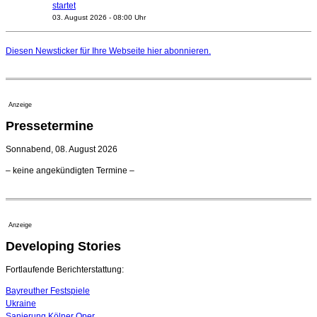
startet
03. August 2026 - 08:00 Uhr
Elena Tzavara wird neue Opernintendantin am
Nationaltheater Mannheim
Diesen Newsticker für Ihre Webseite
hier
abonnieren.
29. Juli 2026 - 11:39 Uhr
Regensburger Generalmusikdirektor Stefan Veselka
geht 2027
23. Juli 2026 - 17:27 Uhr
Anzeige
Kammerorchester Heilbronn: Chefdirigent Risto Joost
Pressetermine
verlängert bis 2030
21. Juli 2026 - 13:08 Uhr
Sonnabend, 08. August 2026
Opernhäuser gedenken vertriebener jüdischer
– keine angekündigten Termine –
Ensemblemitglieder
20. Juli 2026 - 18:15 Uhr
Bayreuth erwartet prominente Gäste zum Start der
Festspiele
Anzeige
17. Juli 2026 - 18:03 Uhr
Developing Stories
Dirigent Nicolás Pasquet mit Würth-Preis der
Jeunesses Musicales ausgezeichnet
07. August 2026 - 13:20 Uhr
Fortlaufende Berichterstattung:
Bayreuther Festspiele
Ukraine
Sanierung Kölner Oper