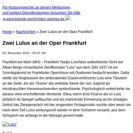
Für Nutzungsrechte an diesen Meldungen
und weitere Dienstleistungen besuchen Sie bitte
➜
www.klassik-nachrichten-agentur.de
Home
»
Nachrichten
» Zwei Lulus an der Oper Frankfurt
Zwei Lulus an der Oper Frankfurt
04. November 2024 - 00:57 Uhr
Frankfurt am Main (MH) – Frankfurt: Nadja Loschkys aufwühlende Sicht auf
Alban Bergs romantische Zwölftonoper "Lulu" aus dem Jahr 1937 ist am
Sonntagabend im Frankfurter Opernhaus mit Ovationen bedacht worden. Dafür
stellte die Regisseurin der ambivalenten Dauerverführerin Lulu eine Tänzerin
an die Seite, die als "Anima" die verletzte Seele der von Jugend an
missbrauchten Heranwachsenden symbolisierte. Psychologisch entwickelte sie
daraus viele erschütternde Momente. Etwa, wenn Evie Poaros als Ur-Lulu
plötzlich im Spiegel auftauchte und als mahnende Erinnerung an ihr einstiges
Selbst das Zwiegespräch mit der singenden Protagonistin suchte oder wenn sie
nach dem Tod Lulus wirkungsvoll wieder in dem Schlamm versank, aus dem
Schigolch sie anfangs in die Manege gezerrt hatte.