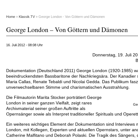
Home
»
Klassik.TV
» George London - Von Göttern und Dämonen
George London – Von Göttern und Dämonen
16. Juli 2012 - 08:08 Uhr
Donnerstag, 19. Juli 2
B
Dokumentation (Deutschland 2011) George London (1920-1985) wa
beeindruckendsten Bassbaritone der Nachkriegsära. Der Kanadier 
Maria Callas, Renate Tebaldi und Nicolai Gedda. Das Publikum faszi
unverwechselbaren Stimme und charismatischen Ausstrahlung.
Die Filmautorin Marita Stocker porträtiert George
London in seiner ganzen Vielfalt, zeigt rares
Ge
Archivmaterial seiner großen Auftritte als
Opernsänger sowie als Interpret traditioneller Spirituals und Operet
Ein weiteres wichtiges Element
der Dokumentation sind Interviews 
London, mit Kollegen, Experten und aktuellen Opernstars, unter and
Catherine Malfitano und Deborah Polaski. Die Tragik des Sängers, 