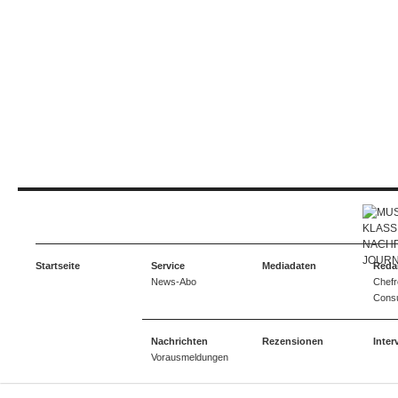
Startseite
Service
Mediadaten
Reda
News-Abo
Chefr
Consu
Nachrichten
Rezensionen
Inter
Vorausmeldungen