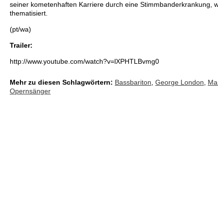
seiner kometenhaften Karriere durch eine Stimmbanderkrankung, wi
thematisiert.
(pt/wa)
Trailer:
http://www.youtube.com/watch?v=lXPHTLBvmg0
Mehr zu diesen Schlagwörtern:
Bassbariton
,
George London
,
Mar
Opernsänger