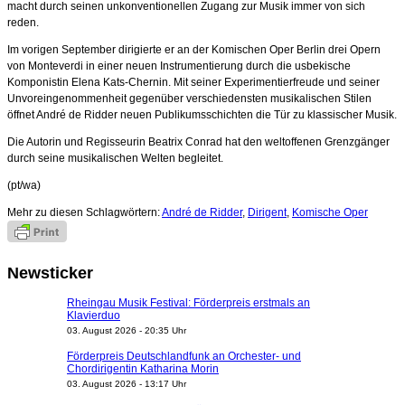
macht durch seinen unkonventionellen Zugang zur Musik immer von sich
reden.
Im vorigen September dirigierte er an der Komischen Oper Berlin drei Opern
von Monteverdi in einer neuen Instrumentierung durch die usbekische
Komponistin Elena Kats-Chernin. Mit seiner Experimentierfreude und seiner
Unvoreingenommenheit gegenüber verschiedensten musikalischen Stilen
öffnet André de Ridder neuen Publikumsschichten die Tür zu klassischer Musik.
Die Autorin und Regisseurin Beatrix Conrad hat den weltoffenen Grenzgänger
durch seine musikalischen Welten begleitet.
(pt/wa)
Mehr zu diesen Schlagwörtern:
André de Ridder
,
Dirigent
,
Komische Oper
Newsticker
Rheingau Musik Festival: Förderpreis erstmals an
Klavierduo
03. August 2026 - 20:35 Uhr
Förderpreis Deutschlandfunk an Orchester- und
Chordirigentin Katharina Morin
03. August 2026 - 13:17 Uhr