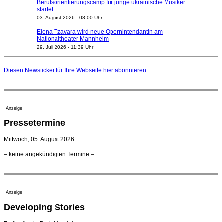
Berufsorientierungscamp für junge ukrainische Musiker
startet
03. August 2026 - 08:00 Uhr
Elena Tzavara wird neue Opernintendantin am
Nationaltheater Mannheim
29. Juli 2026 - 11:39 Uhr
Regensburger Generalmusikdirektor Stefan Veselka
geht 2027
Diesen Newsticker für Ihre Webseite
hier
abonnieren.
23. Juli 2026 - 17:27 Uhr
Kammerorchester Heilbronn: Chefdirigent Risto Joost
verlängert bis 2030
21. Juli 2026 - 13:08 Uhr
Anzeige
Opernhäuser gedenken vertriebener jüdischer
Pressetermine
Ensemblemitglieder
20. Juli 2026 - 18:15 Uhr
Mittwoch, 05. August 2026
Bayreuth erwartet prominente Gäste zum Start der
– keine angekündigten Termine –
Festspiele
17. Juli 2026 - 18:03 Uhr
Düsseldorfer Stadtrat beendet Pläne für Opernhaus-
Neubau
Anzeige
16. Juli 2026 - 22:49 Uhr
Developing Stories
Quatuor Ebène wird mit Bremer Musikfest-Preis
ausgezeichnet