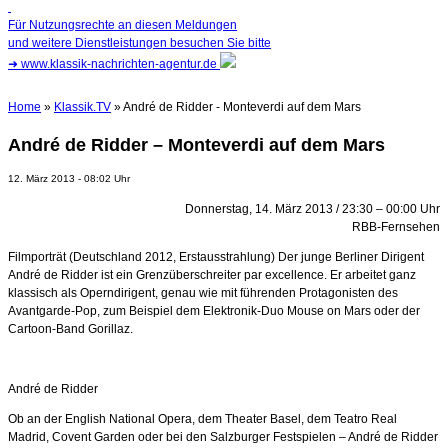
Für Nutzungsrechte an diesen Meldungen
und weitere Dienstleistungen besuchen Sie bitte
➜
www.klassik-nachrichten-agentur.de
Home
»
Klassik.TV
» André de Ridder - Monteverdi auf dem Mars
André de Ridder – Monteverdi auf dem Mars
12. März 2013 - 08:02 Uhr
Donnerstag, 14. März 2013 / 23:30 – 00:00 Uhr
RBB-Fernsehen
Filmporträt (Deutschland 2012, Erstausstrahlung) Der junge Berliner Dirigent
André de Ridder ist ein Grenzüberschreiter par excellence. Er arbeitet ganz
klassisch als Operndirigent, genau wie mit führenden Protagonisten des
Avantgarde-Pop, zum Beispiel dem Elektronik-Duo Mouse on Mars oder der
Cartoon-Band Gorillaz.
André de Ridder
Ob an der English National Opera, dem Theater Basel, dem Teatro Real
Madrid, Covent Garden oder bei den Salzburger Festspielen – André de Ridder