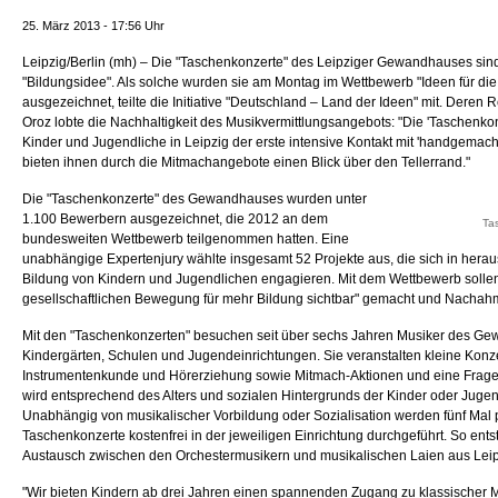
25. März 2013 - 17:56 Uhr
Leipzig/Berlin (mh) – Die "Taschenkonzerte" des Leipziger Gewandhauses si
"Bildungsidee". Als solche wurden sie am Montag im Wettbewerb "Ideen für die
ausgezeichnet, teilte die Initiative "Deutschland – Land der Ideen" mit. Deren 
Oroz lobte die Nachhaltigkeit des Musikvermittlungsangebots: "Die 'Taschenkonz
Kinder und Jugendliche in Leipzig der erste intensive Kontakt mit 'handgemach
bieten ihnen durch die Mitmachangebote einen Blick über den Tellerrand."
Die "Taschenkonzerte" des Gewandhauses wurden unter
1.100 Bewerbern ausgezeichnet, die 2012 an dem
Ta
bundesweiten Wettbewerb teilgenommen hatten. Eine
unabhängige Expertenjury wählte insgesamt 52 Projekte aus, die sich in hera
Bildung von Kindern und Jugendlichen engagieren. Mit dem Wettbewerb sollen 
gesellschaftlichen Bewegung für mehr Bildung sichtbar" gemacht und Nachah
Mit den "Taschenkonzerten" besuchen seit über sechs Jahren Musiker des G
Kindergärten, Schulen und Jugendeinrichtungen. Sie veranstalten kleine Konze
Instrumentenkunde und Hörerziehung sowie Mitmach-Aktionen und eine Frage
wird entsprechend des Alters und sozialen Hintergrunds der Kinder oder Jugend
Unabhängig von musikalischer Vorbildung oder Sozialisation werden fünf Mal p
Taschenkonzerte kostenfrei in der jeweiligen Einrichtung durchgeführt. So entst
Austausch zwischen den Orchestermusikern und musikalischen Laien aus Lei
"Wir bieten Kindern ab drei Jahren einen spannenden Zugang zu klassischer Mus