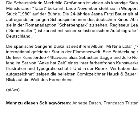
Die Schauspielerin Mechthild Großmann ist vielen als knarzige Sta
Münsteraner "Tatort" bekannt. Ende November steht sie in Wuppert
Stück "1980" auf der Bühne. Die 24-jährige Jasna Fritzi Bauer gilt a
aufregendsten jungen Schauspielerinnen des deutschen Kinos. Ab
sie in der Romanadaption "Scherbenpark" zu sehen. Regisseur L
("Sonnenallee") ist zurzeit mit seiner selbstironischen Autobiografie
Deutschland.
Die spanische Sängerin Buika ist seit ihrem Album "Mi Niña Lola" 
international gefeierter Star in der Flamencowelt. Eine Entdeckung d
Berliner Künstlerduo 44flavours alias Sebastian Bagge und Julio Rö
lang im Set von "Anke hat Zeit" eines ihrer farbenfrohen Kunstwerk
Illustration und Typografie schafft. Und in der Rubrik "Wir haben da
aufgezeichnet" zeigen die beliebten Comiczeichner Hauck & Bauer 
Blick auf die Welt des Fernsehens.
(pt/wa)
Mehr zu diesen Schlagwörtern:
Annette Dasch
,
Francesco Trista