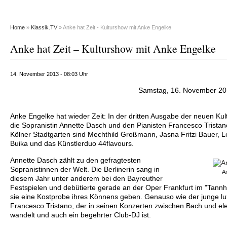
Home
»
Klassik.TV
» Anke hat Zeit - Kulturshow mit Anke Engelke
Anke hat Zeit – Kulturshow mit Anke Engelke
14. November 2013 - 08:03 Uhr
Samstag, 16. November 201
Anke Engelke hat wieder Zeit: In der dritten Ausgabe der neuen Ku
die Sopranistin Annette Dasch und den Pianisten Francesco Tristan
Kölner Stadtgarten sind Mechthild Großmann, Jasna Fritzi Bauer,
Buika und das Künstlerduo 44flavours.
Annette Dasch
zählt zu den gefragtesten
Sopranistinnen der Welt. Die Berlinerin sang in
A
diesem Jahr unter anderem bei den Bayreuther
Festspielen und debütierte gerade an der Oper Frankfurt im "Tannh
sie eine Kostprobe ihres Könnens geben. Genauso wie der junge l
Francesco Tristano, der in seinen Konzerten zwischen Bach und el
wandelt und auch ein begehrter Club-DJ ist.