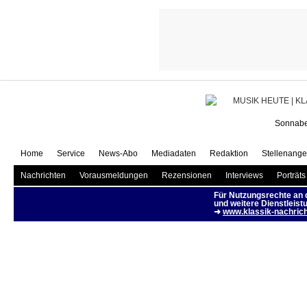
Anke hat Zeit 
Engelke
Sonnabe
Home
Service
News-Abo
Mediadaten
Redaktion
Stellenange
Nachrichten
Vorausmeldungen
Rezensionen
Interviews
Porträts
Für Nutzungsrechte an
und weitere Dienstleist
➜
www.klassik-nachrich