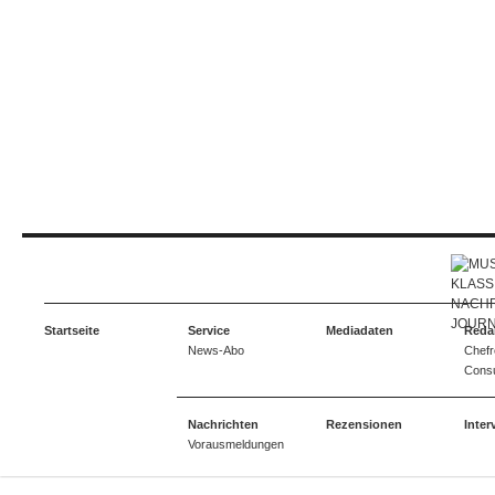
Startseite
Service
Mediadaten
Reda
News-Abo
Chefr
Consu
Nachrichten
Rezensionen
Inter
Vorausmeldungen