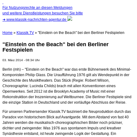
Für Nutzungsrechte an diesen Meldungen
und weitere Dienstleistungen besuchen Sie bitte
➜
www.klassik-nachrichten-agentur.de
Home
»
Klassik.TV
» "Einstein on the Beach" bei den Berliner Festspielen
"Einstein on the Beach" bei den Berliner
Festspielen
03. März 2014 - 08:34 Uhr
Berlin (mh) – "Einstein on the Beach" war das erste Bühnenwerk des Minimal-
Komponisten Philip Glass. Die Uraufführung 1976 gilt als Wendepunkt in der
Geschichte des Musiktheaters. Das Stück (Regie: Robert Wilson,
Choreographie: Lucinda Childs) brach mit allen Konventionen eines
Opernwerkes. Seit 2012 ist die Brooklyn Academy of Music mit einer
Rekonstruktion der Inszenierung auf Welttournee. Die Berliner Festspiele sind
die einzige Station in Deutschland und der vorläufige Abschluss der Reise.
Für unseren Partnersender Klassik.TV fasziniert die Neuproduktion durch das
Paradox von historischem Blick auf Avantgarde. Mit dem Abstand von fast 40
Jahren werden die musikalisch-choreographischen Bilder noch präziser,
dichter und zwingender. Was 1976 aus spontanem Impuls und kreativer
Synästhesie entstand, ist heute zwingende Logik der Gestaltung. Ein