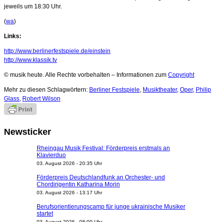
jeweils um 18:30 Uhr.
(
wa
)
Links:
http://www.berlinerfestspiele.de/einstein
http://www.klassik.tv
© musik heute. Alle Rechte vorbehalten – Informationen zum
Copyright
Mehr zu diesen Schlagwörtern:
Berliner Festspiele
,
Musiktheater
,
Oper
,
Philip
Glass
,
Robert Wilson
Newsticker
Rheingau Musik Festival: Förderpreis erstmals an
Klavierduo
03. August 2026 - 20:35 Uhr
Förderpreis Deutschlandfunk an Orchester- und
Chordirigentin Katharina Morin
03. August 2026 - 13:17 Uhr
Berufsorientierungscamp für junge ukrainische Musiker
startet
03. August 2026 - 08:00 Uhr