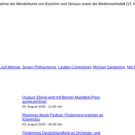
snahme der Meisterkurse von Kuschnir und Genaux sowie die Medienwerkstatt (15. M
Liszt Weimar
,
Jenaer Philharmonie
,
Lautten Compagney
,
Michael Sanderling
,
Nils
Quatuor Ebène wird mit Bremer Musikfest-Preis
ausgezeichnet
04. August 2026 - 13:30 Uhr
Rheingau Musik Festival: Förderpreis erstmals an
Klavierduo
03. August 2026 - 20:35 Uhr
Förderpreis Deutschlandfunk an Orchester- und