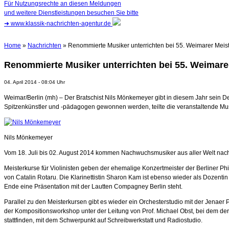
Für Nutzungsrechte an diesen Meldungen
und weitere Dienstleistungen besuchen Sie bitte
➜
www.klassik-nachrichten-agentur.de
Home
»
Nachrichten
» Renommierte Musiker unterrichten bei 55. Weimarer Meis
Renommierte Musiker unterrichten bei 55. Weimare
04. April 2014 - 08:04 Uhr
Weimar/Berlin (mh) – Der Bratschist Nils Mönkemeyer gibt in diesem Jahr sein D
Spitzenkünstler und -pädagogen gewonnen werden, teilte die veranstaltende Mu
Nils Mönkemeyer
Vom 18. Juli bis 02. August 2014 kommen Nachwuchsmusiker aus aller Welt nach
Meisterkurse für Violinisten geben der ehemalige Konzertmeister der Berliner P
von Catalin Rotaru. Die Klarinettistin Sharon Kam ist ebenso wieder als Dozenti
Ende eine Präsentation mit der Lautten Compagney Berlin steht.
Parallel zu den Meisterkursen gibt es wieder ein Orchesterstudio mit der Jenae
der Kompositionsworkshop unter der Leitung von Prof. Michael Obst, bei dem der
stattfinden, mit dem Schwerpunkt auf Schreibwerkstatt und Radiostudio.