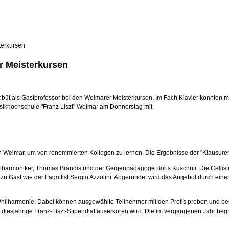
terkursen
r Meisterkursen
ebüt als Gastprofessor bei den Weimarer Meisterkursen. Im Fach Klavier konnten 
sikhochschule "Franz Liszt" Weimar am Donnerstag mit.
 Weimar, um von renommierten Kollegen zu lernen. Die Ergebnisse der "Klausuren"
hilharmoniker, Thomas Brandis und der Geigenpädagoge Boris Kuschnir. Die Cellist
n zu Gast wie der Fagottist Sergio Azzolini. Abgerundet wird das Angebot durch ei
r Philharmonie: Dabei können ausgewählte Teilnehmer mit den Profis proben und be
 diesjährige Franz-Liszt-Stipendiat auserkoren wird. Die im vergangenen Jahr beg