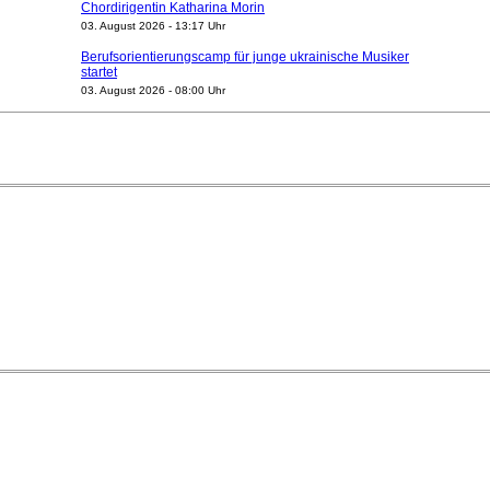
Chordirigentin Katharina Morin
03. August 2026 - 13:17 Uhr
Berufsorientierungscamp für junge ukrainische Musiker
startet
03. August 2026 - 08:00 Uhr
Elena Tzavara wird neue Opernintendantin am
Nationaltheater Mannheim
29. Juli 2026 - 11:39 Uhr
Regensburger Generalmusikdirektor Stefan Veselka
geht 2027
23. Juli 2026 - 17:27 Uhr
Kammerorchester Heilbronn: Chefdirigent Risto Joost
verlängert bis 2030
21. Juli 2026 - 13:08 Uhr
Opernhäuser gedenken vertriebener jüdischer
Ensemblemitglieder
20. Juli 2026 - 18:15 Uhr
Bayreuth erwartet prominente Gäste zum Start der
Festspiele
17. Juli 2026 - 18:03 Uhr
Dirigent Nicolás Pasquet mit Würth-Preis der
Jeunesses Musicales ausgezeichnet
07. August 2026 - 13:20 Uhr