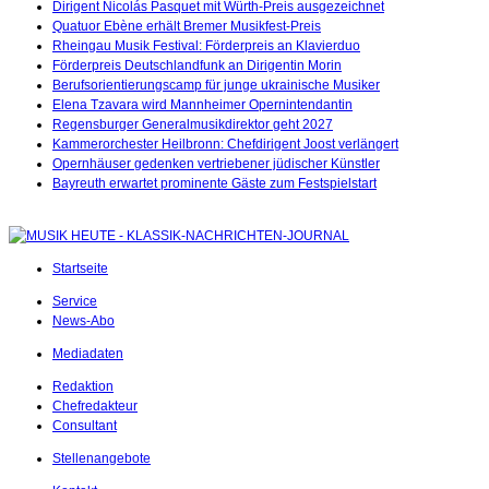
Dirigent Nicolás Pasquet mit Würth-Preis ausgezeichnet
Quatuor Ebène erhält Bremer Musikfest-Preis
Rheingau Musik Festival: Förderpreis an Klavierduo
Förderpreis Deutschlandfunk an Dirigentin Morin
Berufsorientierungscamp für junge ukrainische Musiker
Elena Tzavara wird Mannheimer Opernintendantin
Regensburger Generalmusikdirektor geht 2027
Kammerorchester Heilbronn: Chefdirigent Joost verlängert
Opernhäuser gedenken vertriebener jüdischer Künstler
Bayreuth erwartet prominente Gäste zum Festspielstart
Startseite
Service
News-Abo
Mediadaten
Redaktion
Chefredakteur
Consultant
Stellenangebote