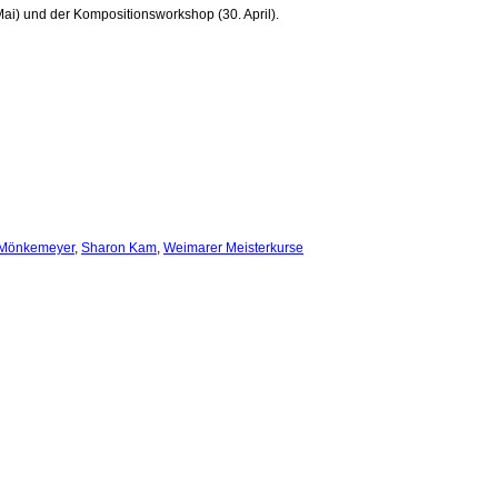
ai) und der Kompositionsworkshop (30. April).
 Mönkemeyer
,
Sharon Kam
,
Weimarer Meisterkurse