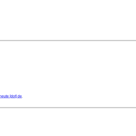
heute [dot] de
.