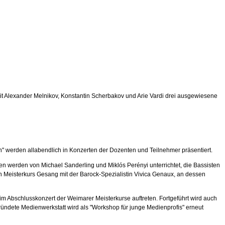
mit Alexander Melnikov, Konstantin Scherbakov und Arie Vardi drei ausgewiesene
 werden allabendlich in Konzerten der Dozenten und Teilnehmer präsentiert.
en werden von Michael Sanderling und Miklós Perényi unterrichtet, die Bassisten
nen Meisterkurs Gesang mit der Barock-Spezialistin Vivica Genaux, an dessen
im Abschlusskonzert der Weimarer Meisterkurse auftreten. Fortgeführt wird auch
ründete Medienwerkstatt wird als "Workshop für junge Medienprofis" erneut