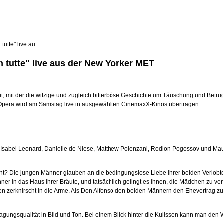
tte" live au...
 tutte" live aus der New Yorker MET
gkeit, mit der die witzige und zugleich bitterböse Geschichte um Täuschung und Betr
n Opera wird am Samstag live in ausgewählten CinemaxX-Kinos übertragen.
 Isabel Leonard, Danielle de Niese, Matthew Polenzani, Rodion Pogossov und Maur
icht? Die jungen Männer glauben an die bedingungslose Liebe ihrer beiden Verlobte
ner in das Haus ihrer Bräute, und tatsächlich gelingt es ihnen, die Mädchen zu 
nen zerknirscht in die Arme. Als Don Alfonso den beiden Männern den Ehevertrag zu
gungsqualität in Bild und Ton. Bei einem Blick hinter die Kulissen kann man den W