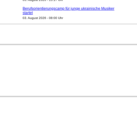
Berufsorientierungscamp für junge ukrainische Musiker
startet
03. August 2026 - 08:00 Uhr
Elena Tzavara wird neue Opernintendantin am
Nationaltheater Mannheim
29. Juli 2026 - 11:39 Uhr
Regensburger Generalmusikdirektor Stefan Veselka
geht 2027
23. Juli 2026 - 17:27 Uhr
Kammerorchester Heilbronn: Chefdirigent Risto Joost
verlängert bis 2030
21. Juli 2026 - 13:08 Uhr
Opernhäuser gedenken vertriebener jüdischer
Ensemblemitglieder
20. Juli 2026 - 18:15 Uhr
Bayreuth erwartet prominente Gäste zum Start der
Festspiele
17. Juli 2026 - 18:03 Uhr
Dirigent Nicolás Pasquet mit Würth-Preis der
Jeunesses Musicales ausgezeichnet
07. August 2026 - 13:20 Uhr