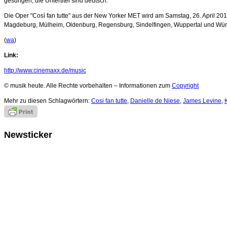
gesungen, die Untertitel sind deutsch.
Die Oper "Così fan tutte" aus der New Yorker MET wird am Samstag, 26. April 2
Magdeburg, Mülheim, Oldenburg, Regensburg, Sindelfingen, Wuppertal und Würzb
(
wa
)
Link:
http://www.cinemaxx.de/music
© musik heute. Alle Rechte vorbehalten – Informationen zum
Copyright
Mehr zu diesen Schlagwörtern:
Cosi fan tutte
,
Danielle de Niese
,
James Levine
,
Newsticker