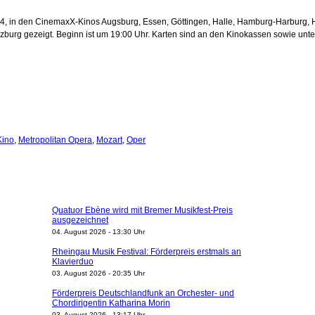
014, in den CinemaxX-Kinos Augsburg, Essen, Göttingen, Halle, Hamburg-Harburg,
urg gezeigt. Beginn ist um 19:00 Uhr. Karten sind an den Kinokassen sowie unte
Kino
,
Metropolitan Opera
,
Mozart
,
Oper
Quatuor Ebène wird mit Bremer Musikfest-Preis
ausgezeichnet
04. August 2026 - 13:30 Uhr
Rheingau Musik Festival: Förderpreis erstmals an
Klavierduo
03. August 2026 - 20:35 Uhr
Förderpreis Deutschlandfunk an Orchester- und
Chordirigentin Katharina Morin
03. August 2026 - 13:17 Uhr