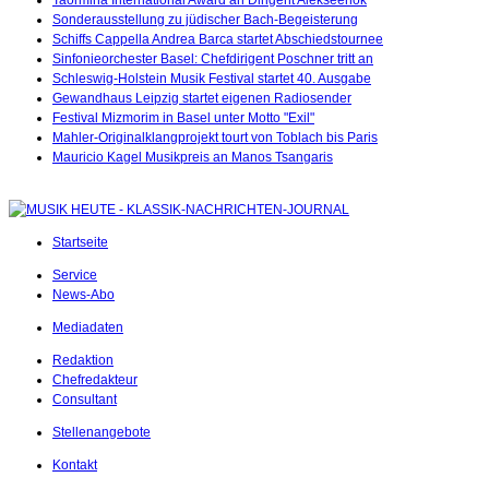
Sonderausstellung zu jüdischer Bach-Begeisterung
Schiffs Cappella Andrea Barca startet Abschiedstournee
Sinfonieorchester Basel: Chefdirigent Poschner tritt an
Schleswig-Holstein Musik Festival startet 40. Ausgabe
Gewandhaus Leipzig startet eigenen Radiosender
Festival Mizmorim in Basel unter Motto "Exil"
Mahler-Originalklangprojekt tourt von Toblach bis Paris
Mauricio Kagel Musikpreis an Manos Tsangaris
Startseite
Service
News-Abo
Mediadaten
Redaktion
Chefredakteur
Consultant
Stellenangebote
Kontakt