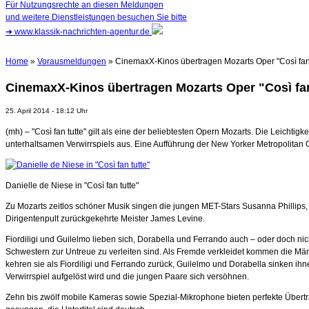
Für Nutzungsrechte an diesen Meldungen
und weitere Dienstleistungen besuchen Sie bitte
➜
www.klassik-nachrichten-agentur.de
Home
»
Vorausmeldungen
» CinemaxX-Kinos übertragen Mozarts Oper "Così fan tu
CinemaxX-Kinos übertragen Mozarts Oper "Così fan
25. April 2014 - 18:12 Uhr
(mh) – "Così fan tutte" gilt als eine der beliebtesten Opern Mozarts. Die Leichti
unterhaltsamen Verwirrspiels aus. Eine Aufführung der New Yorker Metropolita
Danielle de Niese in "Così fan tutte"
Zu Mozarts zeitlos schöner Musik singen die jungen MET-Stars Susanna Phillips,
Dirigentenpult zurückgekehrte Meister James Levine.
Fiordiligi und Guilelmo lieben sich, Dorabella und Ferrando auch – oder doch n
Schwestern zur Untreue zu verleiten sind. Als Fremde verkleidet kommen die Män
kehren sie als Fiordiligi und Ferrando zurück, Guilelmo und Dorabella sinken ih
Verwirrspiel aufgelöst wird und die jungen Paare sich versöhnen.
Zehn bis zwölf mobile Kameras sowie Spezial-Mikrophone bieten perfekte Übertra