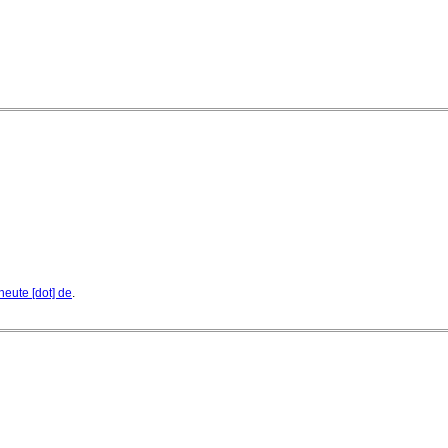
heute [dot] de
.