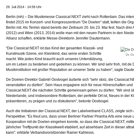
29. Juli 2014 - 14:59 Uhr
Berlin (mh) – Die Musikmesse Classical:NEXT zieht nach Rotterdam. Das inte
findet 2015 im Konzert- und Kongresszentrum "De Doelen" statt, teilten die Or
Berlin mit. Als Termin stand bereits der Zeitraum 20. bis 23. Mai fest. Nach dr
(2012) und Wien (2013, 2014) wolle man mit den neuen Partnern in den Nieder
Allianz schaffen, erklärte Messe-Direktorin Jennifer Dautermann.
"Die Classical:NEXT ist das Kind der gesamten Klassik- und
Kunstmusik-Szene, ein Kleinkind, das seine ersten Schritte
De Do
macht. Wie jedes Kind braucht auch unseres Unterstützung,
um im Leben zu bestehen und gedeihen zu können. Wir sind sehr froh, mit de D
Musikinstitution mit großer Reputation an unserer Seite zu haben", sagte Daut
De Doelen-Direktor Gabriël Oostvogel äußerte sich "sehr stolz, die Classical:
veranstalten zu dürfen". Sein Haus engagiere sich für neue Hörerschaften und f
Classical:NEXT die nächsten Schritte gemeinsam gehen zu dürfen. "Wir sind ü
Niederlande, und insbesondere Rotterdam, der perfekte Ort ist, Neues in der K
präsentieren, zu prägen und zu diskutieren", betonte Oostvogel.
Auch die Initiatoren der Classical:NEXT, der Labelverband CLASS, zeigte sic
Perspektive: "Es freut uns, dass unser Berliner Partner Piranha Arts eine neue u
Kooperation mit de Doelen eingehen konnte, so dass die Classical:NEXT, mittle
jährlicher Treffpunkt der Klassikwelt etabliert, auf absehbare Zeit in dieser attra
kann", erklärte Verbandsvorsitzender Rainer Kahleyss.