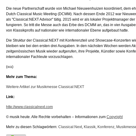
Die neue Partnerschaft wurde von Michael Nieuwenhuizen koordiniert, dem eh
Dutch Classical Music Meeting (DCMM). Nach dessen Ende 2012 war Nieuwe
als "Classical:NEXT Advisor" tätig. 2015 wird er als lokaler Projektmanager de
fungieren. So tritt die Messe auch das Erbe des DCMM an, das in vier Ausgabe
von Klassikprofis auf nationaler wie internationaler Ebene aufgebaut hatte.
Die Struktur der Classical:NEXT mit Konferenzteil und Showcase-Konzerten w
bleiben wie bei den ersten drei Ausgaben. In den nächsten Wochen werden Akt
zeitgenössischen Musik wieder aufgerufen, ihre Projekte, Künstler sowie Konf
internationaler Fachleute vorzuschlagen.
(
wa
)
Mehr zum Thema:
Weitere Artikel zur Musikmesse Classical:NEXT
Link:
http://www.classicalnext.com
© musik heute. Alle Rechte vorbehalten – Informationen zum
Copyright
Mehr zu diesen Schlagwörtern:
Classical:Next
,
Klassik
,
Konferenz
,
Musikmess