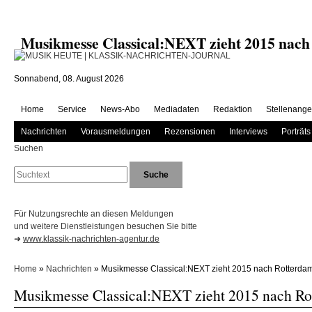
Musikmesse Classical:NEXT zieht 2015 na
Sonnabend, 08. August 2026
Home
Service
News-Abo
Mediadaten
Redaktion
Stellenange
Nachrichten
Vorausmeldungen
Rezensionen
Interviews
Porträts
Suchen
Für Nutzungsrechte an diesen Meldungen
und weitere Dienstleistungen besuchen Sie bitte
➜
www.klassik-nachrichten-agentur.de
Home
»
Nachrichten
» Musikmesse Classical:NEXT zieht 2015 nach Rotterda
Musikmesse Classical:NEXT zieht 2015 nach Ro