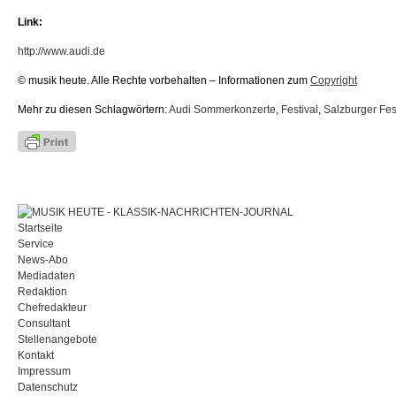
Link:
http://www.audi.de
© musik heute. Alle Rechte vorbehalten – Informationen zum
Copyright
Mehr zu diesen Schlagwörtern:
Audi Sommerkonzerte
,
Festival
,
Salzburger Fes
Startseite
Service
News-Abo
Mediadaten
Redaktion
Chefredakteur
Consultant
Stellenangebote
Kontakt
Impressum
Datenschutz