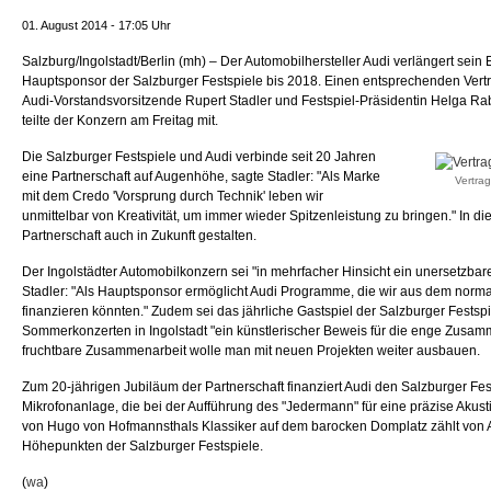
01. August 2014 - 17:05 Uhr
Salzburg/Ingolstadt/Berlin (mh) – Der Automobilhersteller Audi verlängert sei
Hauptsponsor der Salzburger Festspiele bis 2018. Einen entsprechenden Vert
Audi-Vorstandsvorsitzende Rupert Stadler und Festspiel-Präsidentin Helga Rab
teilte der Konzern am Freitag mit.
Die Salzburger Festspiele und Audi verbinde seit 20 Jahren
eine Partnerschaft auf Augenhöhe, sagte Stadler: "Als Marke
Vertra
mit dem Credo 'Vorsprung durch Technik' leben wir
unmittelbar von Kreativität, um immer wieder Spitzenleistung zu bringen." In d
Partnerschaft auch in Zukunft gestalten.
Der Ingolstädter Automobilkonzern sei "in mehrfacher Hinsicht ein unersetzbare
Stadler: "Als Hauptsponsor ermöglicht Audi Programme, die wir aus dem norma
finanzieren könnten." Zudem sei das jährliche Gastspiel der Salzburger Festsp
Sommerkonzerten in Ingolstadt "ein künstlerischer Beweis für die enge Zusam
fruchtbare Zusammenarbeit wolle man mit neuen Projekten weiter ausbauen.
Zum 20-jährigen Jubiläum der Partnerschaft finanziert Audi den Salzburger Fes
Mikrofonanlage, die bei der Aufführung des "Jedermann" für eine präzise Akusti
von Hugo von Hofmannsthals Klassiker auf dem barocken Domplatz zählt von
Höhepunkten der Salzburger Festspiele.
(
wa
)