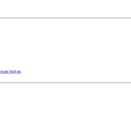
heute [dot] de
.