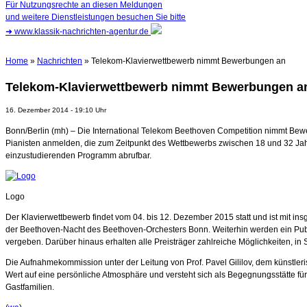
Für Nutzungsrechte an diesen Meldungen
und weitere Dienstleistungen besuchen Sie bitte
➜
www.klassik-nachrichten-agentur.de
Home
»
Nachrichten
» Telekom-Klavierwettbewerb nimmt Bewerbungen an
Telekom-Klavierwettbewerb nimmt Bewerbungen a
16. Dezember 2014 - 19:10 Uhr
Bonn/Berlin (mh) – Die International Telekom Beethoven Competition nimmt Bewe
Pianisten anmelden, die zum Zeitpunkt des Wettbewerbs zwischen 18 und 32 Jahre
einzustudierenden Programm abrufbar.
Logo
Der Klavierwettbewerb findet vom 04. bis 12. Dezember 2015 statt und ist mit ins
der Beethoven-Nacht des Beethoven-Orchesters Bonn. Weiterhin werden ein Publi
vergeben. Darüber hinaus erhalten alle Preisträger zahlreiche Möglichkeiten, in S
Die Aufnahmekommission unter der Leitung von Prof. Pavel Gililov, dem künstl
Wert auf eine persönliche Atmosphäre und versteht sich als Begegnungsstätte f
Gastfamilien.