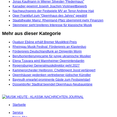
Jonas Kaufmann in Wiener Silvester-"Fledermaus"
Kanadier gewinnt Joseph Joachim Violinwettbewerb
Nachwuchspreis der Festspiele MV an Tenor Andrew Haji
Oper Frankfurt zum "Opernhaus des Jahres" gewählt
Staatstheater Mainz: Rheinland-Pfalz übernimmt mehr Finanzen
Steinmeier sieht breiteres Interesse für klassische Musik
Mehr aus dieser Kategorie
Quatuor Ebène erhält Bremer Musikfest-Preis
Rheingau Musik Festival: Förderpreis an Klavierduo
Förderpreis Deutschlandfunk an Dirigentin Morin
Berufsorientierungscamp für junge ukrainische Musiker
Elena Tzavara wird Mannheimer Opernintendantin
Regensburger Generalmusikdirektor geht 2027
Kammerorchester Heilbronn: Chefdirigent Joost verlängert
Opernhäuser gedenken vertriebener jüdischer Künstler
Bayreuth erwartet prominente Gäste zum Festspielstart
Düsseldorfer Stadtrat beendet Opernhaus-Neubaupläne
Startseite
Service