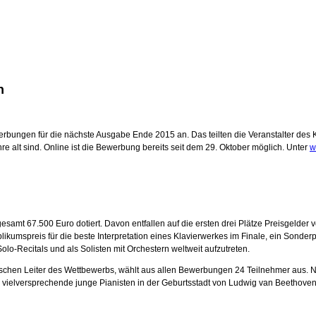
n
rbungen für die nächste Ausgabe Ende 2015 an. Das teilten die Veranstalter des 
 alt sind. Online ist die Bewerbung bereits seit dem 29. Oktober möglich. Unter
w
gesamt 67.500 Euro dotiert. Davon entfallen auf die ersten drei Plätze Preisgelde
kumspreis für die beste Interpretation eines Klavierwerkes im Finale, ein Sonde
olo-Recitals und als Solisten mit Orchestern weltweit aufzutreten.
erischen Leiter des Wettbewerbs, wählt aus allen Bewerbungen 24 Teilnehmer aus.
ür vielversprechende junge Pianisten in der Geburtsstadt von Ludwig van Beetho