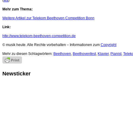
(
wa
)
Mehr zum Thema:
Weitere Artikel zur Telekom Beethoven Competition Bonn
Link:
http://www.telekom-beethoven-competition.de
© musik heute. Alle Rechte vorbehalten – Informationen zum
Copyright
Mehr zu diesen Schlagwörtern:
Beethoven
,
Beethovenfest
,
Klavier
,
Pianist
,
Telek
Newsticker