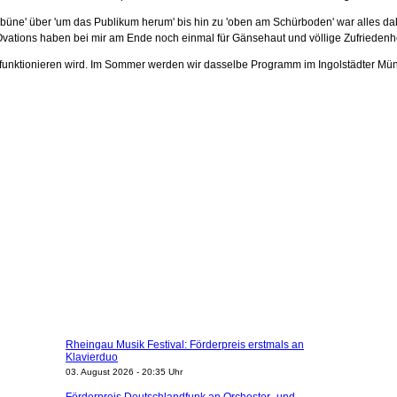
ribüne' über 'um das Publikum herum' bis hin zu 'oben am Schürboden' war alles 
vations haben bei mir am Ende noch einmal für Gänsehaut und völlige Zufriedenhe
ons funktionieren wird. Im Sommer werden wir dasselbe Programm im Ingolstädter 
Rheingau Musik Festival: Förderpreis erstmals an
Klavierduo
03. August 2026 - 20:35 Uhr