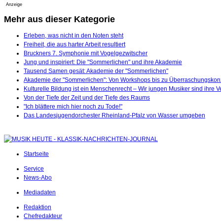
Anzeige
Mehr aus dieser Kategorie
Erleben, was nicht in den Noten steht
Freiheit, die aus harter Arbeit resultiert
Bruckners 7. Symphonie mit Vogelgezwitscher
Jung und inspiriert: Die "Sommerlichen" und ihre Akademie
Tausend Samen gesät: Akademie der "Sommerlichen"
Akademie der "Sommerlichen": Von Workshops bis zu Überraschungskon
Kulturelle Bildung ist ein Menschenrecht – Wir jungen Musiker sind ihre V
Von der Tiefe der Zeit und der Tiefe des Raums
"Ich blättere mich hier noch zu Tode!"
Das Landesjugendorchester Rheinland-Pfalz von Wasser umgeben
Startseite
Service
News-Abo
Mediadaten
Redaktion
Chefredakteur