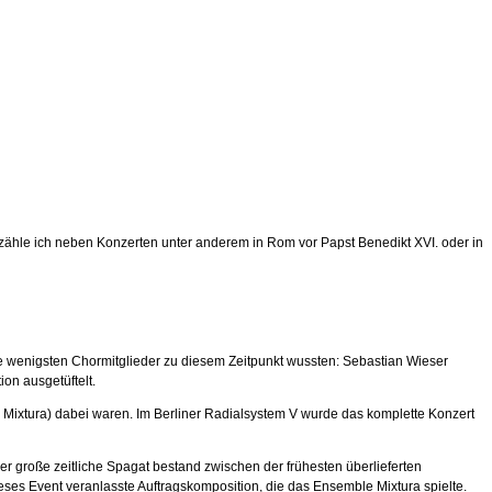
 zähle ich neben Konzerten unter anderem in Rom vor Papst Benedikt XVI. oder in
e wenigsten Chormitglieder zu diesem Zeitpunkt wussten: Sebastian Wieser
ion ausgetüftelt.
ixtura) dabei waren. Im Berliner Radialsystem V wurde das komplette Konzert
 Der große zeitliche Spagat bestand zwischen der frühesten überlieferten
es Event veranlasste Auftragskomposition, die das Ensemble Mixtura spielte.