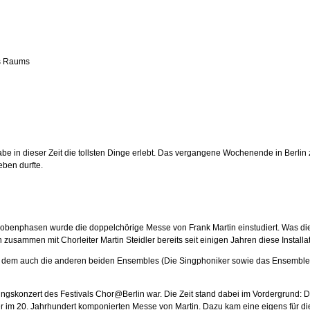
es Raums
be in dieser Zeit die tollsten Dinge erlebt. Das vergangene Wochenende in Berlin
ben durfte.
robenphasen wurde die doppelchörige Messe von Frank Martin einstudiert. Was di
zusammen mit Chorleiter Martin Steidler bereits seit einigen Jahren diese Installat
 dem auch die anderen beiden Ensembles (Die Singphoniker sowie das Ensemble M
öffnungskonzert des Festivals Chor@Berlin war. Die Zeit stand dabei im Vordergrund:
m 20. Jahrhundert komponierten Messe von Martin. Dazu kam eine eigens für dies