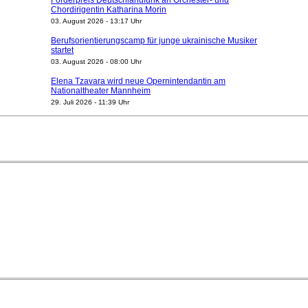
Förderpreis Deutschlandfunk an Orchester- und
Chordirigentin Katharina Morin
03. August 2026 - 13:17 Uhr
Berufsorientierungscamp für junge ukrainische Musiker
startet
03. August 2026 - 08:00 Uhr
Elena Tzavara wird neue Opernintendantin am
Nationaltheater Mannheim
29. Juli 2026 - 11:39 Uhr
Regensburger Generalmusikdirektor Stefan Veselka
geht 2027
23. Juli 2026 - 17:27 Uhr
Kammerorchester Heilbronn: Chefdirigent Risto Joost
verlängert bis 2030
21. Juli 2026 - 13:08 Uhr
Opernhäuser gedenken vertriebener jüdischer
Ensemblemitglieder
20. Juli 2026 - 18:15 Uhr
Bayreuth erwartet prominente Gäste zum Start der
Festspiele
17. Juli 2026 - 18:03 Uhr
Düsseldorfer Stadtrat beendet Pläne für Opernhaus-
Neubau
16. Juli 2026 - 22:49 Uhr