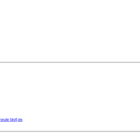
Quatuor Ebène wird mit Bremer Musikfest-Preis
ausgezeichnet
04. August 2026 - 13:30 Uhr
heute [dot] de
.