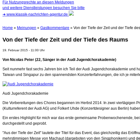
Für Nutzungsrechte an diesen Meldungen
und weitere Dienstleistungen besuchen Sie bitte
➜
www.klassik-nachrichten-agentur.de
Home
»
Meinungen
»
Gastkommentare
» Von der Tiefe der Zeit und der Tiefe d
Von der Tiefe der Zeit und der Tiefe des Raums
19. Februar 2015 - 11:00 Uhr
Von Nicolas Peter (22, Sänger in der Audi Jugendchorakademie)
Seit nunmehr fast sechs Jahren bin ich Teil der Audi Jugendchorakademie und ha
Taiwan und Singapur zu den spannendsten Konzerterfahrungen, die ich je miterle
Audi Jugendchorakademie
Die Vorbereitungen des Chores begannen im Herbst 2014. In zwei viertägigen P
(Kulturreferent der Audi AG) und Folkert Uhde (Konzertdesigner aus Berlin) haben 
Ein erstes Highlight für mich war das erste gemeinsame Probenwochenende, bei
durchgestellt und geprobt.
"Aus der Tiefe der Zeit" lautete der Titel für das Event, das gleichzeitig das Er
mehrstimmigen Messe von Machaut (dargeboten von den Singphonikern) und der i