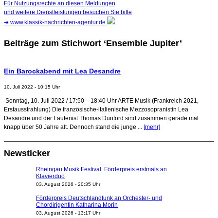
Für Nutzungsrechte an diesen Meldungen
und weitere Dienstleistungen besuchen Sie bitte
➜
www.klassik-nachrichten-agentur.de
Beiträge zum Stichwort ‘Ensemble Jupiter’
Ein Barockabend mit Lea Desandre
10. Juli 2022 - 10:15 Uhr
Sonntag, 10. Juli 2022 / 17:50 – 18:40 Uhr ARTE Musik (Frankreich 2021,
Erstausstrahlung) Die französische-italienische Mezzosopranistin Lea
Desandre und der Lautenist Thomas Dunford sind zusammen gerade mal
knapp über 50 Jahre alt. Dennoch stand die junge ...
[mehr]
Newsticker
Rheingau Musik Festival: Förderpreis erstmals an
Klavierduo
03. August 2026 - 20:35 Uhr
Förderpreis Deutschlandfunk an Orchester- und
Chordirigentin Katharina Morin
03. August 2026 - 13:17 Uhr