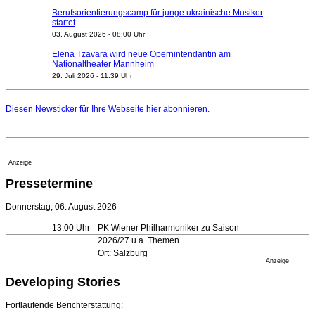
Berufsorientierungscamp für junge ukrainische Musiker
startet
03. August 2026 - 08:00 Uhr
Elena Tzavara wird neue Opernintendantin am
Nationaltheater Mannheim
29. Juli 2026 - 11:39 Uhr
Regensburger Generalmusikdirektor Stefan Veselka
geht 2027
Diesen Newsticker für Ihre Webseite
hier
abonnieren.
23. Juli 2026 - 17:27 Uhr
Kammerorchester Heilbronn: Chefdirigent Risto Joost
verlängert bis 2030
21. Juli 2026 - 13:08 Uhr
Anzeige
Opernhäuser gedenken vertriebener jüdischer
Pressetermine
Ensemblemitglieder
20. Juli 2026 - 18:15 Uhr
Donnerstag, 06. August 2026
Bayreuth erwartet prominente Gäste zum Start der
13.00 Uhr
PK Wiener Philharmoniker zu Saison
Festspiele
2026/27 u.a. Themen
17. Juli 2026 - 18:03 Uhr
Ort: Salzburg
Düsseldorfer Stadtrat beendet Pläne für Opernhaus-
Anzeige
Neubau
Developing Stories
16. Juli 2026 - 22:49 Uhr
Quatuor Ebène wird mit Bremer Musikfest-Preis
Fortlaufende Berichterstattung:
ausgezeichnet