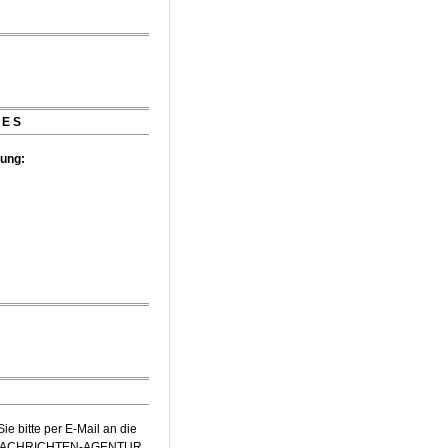
mer Musikfest-Preis
IES
tung:
e bitte per E-Mail an die
-NACHRICHTEN-AGENTUR