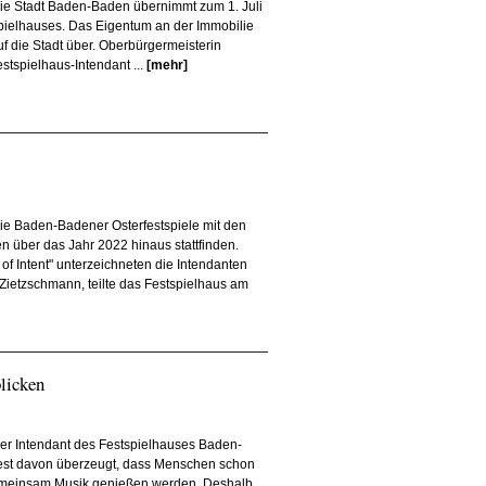
ie Stadt Baden-Baden übernimmt zum 1. Juli
ielhauses. Das Eigentum an der Immobilie
uf die Stadt über. Oberbürgermeisterin
tspielhaus-Intendant ...
[mehr]
e Baden-Badener Osterfestspiele mit den
en über das Jahr 2022 hinaus stattfinden.
of Intent" unterzeichneten die Intendanten
ietzschmann, teilte das Festspielhaus am
blicken
er Intendant des Festspielhauses Baden-
fest davon überzeugt, dass Menschen schon
gemeinsam Musik genießen werden. Deshalb