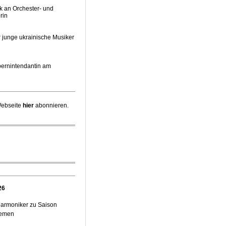
k an Orchester- und
rin
 junge ukrainische Musiker
pernintendantin am
irektor Stefan Veselka
Webseite
hier
abonnieren.
 Chefdirigent Risto Joost
iebener jüdischer
e Gäste zum Start der
26
harmoniker zu Saison
et Pläne für Opernhaus-
hemen