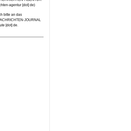
ichten-agentur [dot] de
)
h bitte an das
-NACHRICHTEN-JOURNAL
te [dot] de
.