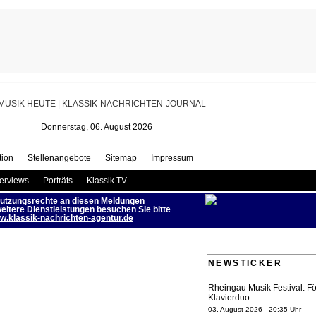
tspielhaus Baden-Baden | MUSIK
HEUTE
Donnerstag, 06. August 2026
ion
Stellenangebote
Sitemap
Impressum
terviews
Porträts
Klassik.TV
utzungsrechte an diesen Meldungen
eitere Dienstleistungen besuchen Sie bitte
.klassik-nachrichten-agentur.de
NEWSTICKER
Rheingau Musik Festival: Fö
Klavierduo
03. August 2026 - 20:35 Uhr