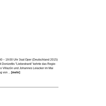
:40 – 19:00 Uhr 3sat Oper (Deutschland 2015)
 Donizettis "Liebestrank" kehrte das Regie-
 Villazón und Johannes Leiacker im Mai
g von ...
[mehr]