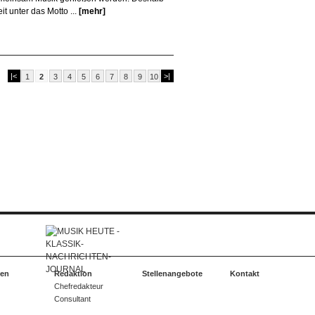
it unter das Motto ...
[mehr]
|<
>|
1
2
3
4
5
6
7
8
9
10
ten
Redaktion
Stellenangebote
Kontakt
Chefredakteur
Consultant