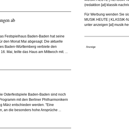
(
redaktion [at] klassik-nachr
Für Werbung wenden Sie sic
ungen ab
MUSIK HEUTE | KLASSIK
unter
anzeigen [at] musik-heu
as Festspielhaus Baden-Baden hat seine
für den Monat Mai abgesagt. Die aktuelle
es Baden-Württemberg verbiete den
Anzeige
16. Mai, teilte das Haus am Mittwoch mit. ...
ie Osterfestspiele Baden-Baden sind noch
s Programm mit den Berliner Philharmonikern
fang März entschieden werden. "Eine
n, an die besonders hohe Ansprüche ...