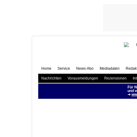
Fes
Home
Service
News-Abo
Mediadaten
Redakt
Nachrichten
Vorausmeldungen
Rezensionen
In
Für N
und w
➜
www