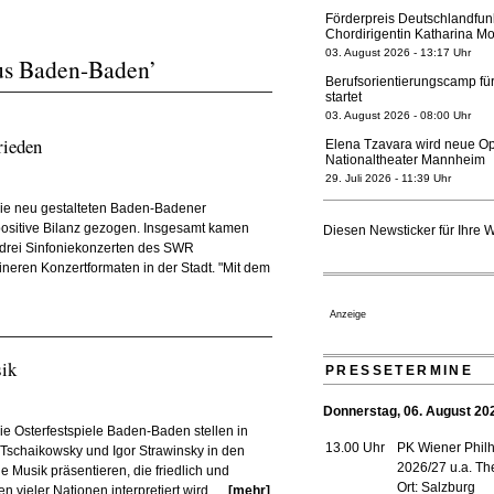
Förderpreis Deutschlandfun
Chordirigentin Katharina Mo
03. August 2026 - 13:17 Uhr
aus Baden-Baden’
Berufsorientierungscamp für
startet
03. August 2026 - 08:00 Uhr
rieden
Elena Tzavara wird neue O
Nationaltheater Mannheim
29. Juli 2026 - 11:39 Uhr
Regensburger Generalmusikd
ie neu gestalteten Baden-Badener
geht 2027
positive Bilanz gezogen. Insgesamt kamen
Diesen Newsticker für Ihre 
23. Juli 2026 - 17:27 Uhr
drei Sinfoniekonzerten des SWR
neren Konzertformaten in der Stadt. "Mit dem
Kammerorchester Heilbronn:
verlängert bis 2030
21. Juli 2026 - 13:08 Uhr
Anzeige
Opernhäuser gedenken vertr
Ensemblemitglieder
sik
20. Juli 2026 - 18:15 Uhr
PRESSETERMINE
Bayreuth erwartet prominent
Donnerstag, 06. August 20
Festspiele
e Osterfestspiele Baden-Baden stellen in
17. Juli 2026 - 18:03 Uhr
13.00 Uhr
PK Wiener Phil
Tschaikowsky und Igor Strawinsky in den
Düsseldorfer Stadtrat beend
2026/27 u.a. T
he Musik präsentieren, die friedlich und
Neubau
Ort: Salzburg
vieler Nationen interpretiert wird, ...
[mehr]
16. Juli 2026 - 22:49 Uhr