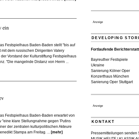
Quatuor Ebène wird mit Bre
ausgezeichnet
04. August 2026 - 13:30 Uhr
Anzeige
 ein
DEVELOPING STOR
s Festspielhaus Baden-Baden stellt "bis auf
Fortlaufende Berichterstat
 mit dem russischen Dirigenten Valery
der Vorstand der Kulturstiftung Festspielhaus
Bayreuther Festspiele
z. "Die mangelnde Distanz von Herrn ...
Ukraine
Sanierung Kölner Oper
Konzerthaus München
Sanierung Oper Stuttgart
ev
Anzeige
as Festspielhaus Baden-Baden erwartet von
v "eine klare Stellungnahme gegen 'Putins
KONTAKT
 einer der zentralen kulturpolitischen Akteure
enedikt Stampa am Freitag. ...
[mehr]
Pressemitteilungen senden Si
MUSIK HEUTE | KLASSIK