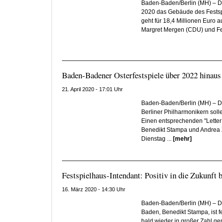
Baden-Baden/Berlin (MH) – D
2020 das Gebäude des Festsp
geht für 18,4 Millionen Euro a
Margret Mergen (CDU) und Fes
Baden-Badener Osterfestspiele über 2022 hinaus
21. April 2020 - 17:01 Uhr
Baden-Baden/Berlin (MH) – Di
Berliner Philharmonikern soll
Einen entsprechenden "Letter 
Benedikt Stampa und Andrea Z
Dienstag ...
[mehr]
Festspielhaus-Intendant: Positiv in die Zukunft 
16. März 2020 - 14:30 Uhr
Baden-Baden/Berlin (MH) – D
Baden, Benedikt Stampa, ist 
bald wieder in großer Zahl 