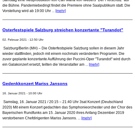
die Bühne. Pandemiebedingt findet die Premiere ohne Saalpublikum statt. Die
Vorstellung wird ab 19:00 Uhr ...
[mehr]
Osterfestspiele Salzburg streichen konzertante "Turandot"
02. Februar 2021 - 12:50 Uhr
Salzburg/Berlin (MH) – Die Osterfestspiele Salzburg sollen in diesem Jahr
wieder stattfinden, jedoch mit einem nochmals veränderten Programm. Die
zuvor geplante konzertante Aufführung der Puccini-Oper "Turandot" wird durch
ein Galakonzert ersetzt, teilten die Veranstalter am ...
[mehr]
Gedenkkonzert Mariss Jansons
16. Januar 2021 - 10:00 Uhr
Samstag, 16. Januar 2021 / 20:15 – 21:40 Uhr 3sat Konzert (Deutschland
2020) Mit einem Konzert gedachten das Symphonieorchester und der Chor des
Bayerischen Rundfunks am 15. Januar 2020 ihres Anfang Dezember 2019
verstorbenen Chefdirigenten Mariss Jansons. ...
[mehr]