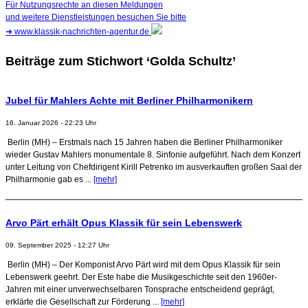
Für Nutzungsrechte an diesen Meldungen
und weitere Dienstleistungen besuchen Sie bitte
➜
www.klassik-nachrichten-agentur.de
Beiträge zum Stichwort ‘Golda Schultz’
Jubel für Mahlers Achte mit Berliner Philharmonikern
16. Januar 2026 - 22:23 Uhr
Berlin (MH) – Erstmals nach 15 Jahren haben die Berliner Philharmoniker
wieder Gustav Mahlers monumentale 8. Sinfonie aufgeführt. Nach dem Konzert
unter Leitung von Chefdirigent Kirill Petrenko im ausverkauften großen Saal der
Philharmonie gab es ...
[mehr]
Arvo Pärt erhält Opus Klassik für sein Lebenswerk
09. September 2025 - 12:27 Uhr
Berlin (MH) – Der Komponist Arvo Pärt wird mit dem Opus Klassik für sein
Lebenswerk geehrt. Der Este habe die Musikgeschichte seit den 1960er-
Jahren mit einer unverwechselbaren Tonsprache entscheidend geprägt,
erklärte die Gesellschaft zur Förderung ...
[mehr]