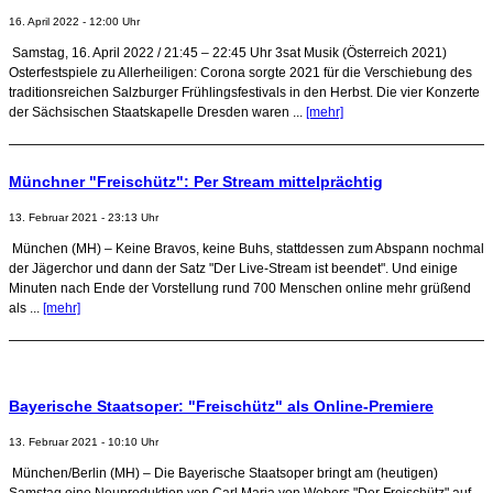
16. April 2022 - 12:00 Uhr
Samstag, 16. April 2022 / 21:45 – 22:45 Uhr 3sat Musik (Österreich 2021)
Osterfestspiele zu Allerheiligen: Corona sorgte 2021 für die Verschiebung des
traditionsreichen Salzburger Frühlingsfestivals in den Herbst. Die vier Konzerte
der Sächsischen Staatskapelle Dresden waren ...
[mehr]
Münchner "Freischütz": Per Stream mittelprächtig
13. Februar 2021 - 23:13 Uhr
München (MH) – Keine Bravos, keine Buhs, stattdessen zum Abspann nochmal
der Jägerchor und dann der Satz "Der Live-Stream ist beendet". Und einige
Minuten nach Ende der Vorstellung rund 700 Menschen online mehr grüßend
als ...
[mehr]
Bayerische Staatsoper: "Freischütz" als Online-Premiere
13. Februar 2021 - 10:10 Uhr
München/Berlin (MH) – Die Bayerische Staatsoper bringt am (heutigen)
Samstag eine Neuproduktion von Carl Maria von Webers "Der Freischütz" auf