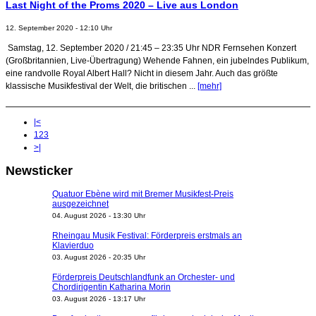
Last Night of the Proms 2020 – Live aus London
12. September 2020 - 12:10 Uhr
Samstag, 12. September 2020 / 21:45 – 23:35 Uhr NDR Fernsehen Konzert
(Großbritannien, Live-Übertragung) Wehende Fahnen, ein jubelndes Publikum,
eine randvolle Royal Albert Hall? Nicht in diesem Jahr. Auch das größte
klassische Musikfestival der Welt, die britischen ...
[mehr]
|<
1
2
3
>|
Newsticker
Quatuor Ebène wird mit Bremer Musikfest-Preis
ausgezeichnet
04. August 2026 - 13:30 Uhr
Rheingau Musik Festival: Förderpreis erstmals an
Klavierduo
03. August 2026 - 20:35 Uhr
Förderpreis Deutschlandfunk an Orchester- und
Chordirigentin Katharina Morin
03. August 2026 - 13:17 Uhr