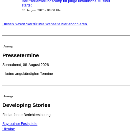
Berufsorientierungscamp für junge ukrainische Musiker
startet
03. August 2026 - 08:00 Uhr
Elena Tzavara wird neue Opernintendantin am
Nationaltheater Mannheim
Diesen Newsticker für Ihre Webseite
hier
abonnieren.
29. Juli 2026 - 11:39 Uhr
Regensburger Generalmusikdirektor Stefan Veselka
geht 2027
23. Juli 2026 - 17:27 Uhr
Anzeige
Kammerorchester Heilbronn: Chefdirigent Risto Joost
Pressetermine
verlängert bis 2030
21. Juli 2026 - 13:08 Uhr
Sonnabend, 08. August 2026
Opernhäuser gedenken vertriebener jüdischer
– keine angekündigten Termine –
Ensemblemitglieder
20. Juli 2026 - 18:15 Uhr
Bayreuth erwartet prominente Gäste zum Start der
Festspiele
Anzeige
17. Juli 2026 - 18:03 Uhr
Developing Stories
Dirigent Nicolás Pasquet mit Würth-Preis der
Jeunesses Musicales ausgezeichnet
07. August 2026 - 13:20 Uhr
Fortlaufende Berichterstattung:
Bayreuther Festspiele
Ukraine