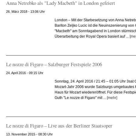
Anna Netrebko als "Lady Macbeth" in London gefeiert
26. März 2018 - 13:06 Uhr
London – Mit der Starbesetzung von Anna Netre
Bariton Zeljko Lucic ist die Neuinszenierung von
"Macbeth" am Sonntagabend in London stürmisch
Überarbeitung der Royal Opera basiert auf ...
[me
Le nozze di Figaro – Salzburger Festspiele 2006
24. April 2016 - 09:15 Uhr
Sonntag, 24. April 2016 / 21:45 – 01:05 Uhr 3sat 
Mozart-Jahr 2006 wurde Salzburgs umgebautes K
Haus für Mozart wiedereröffnet. Für diese Festspi
Guth "Le nozze di Figaro" mit ...
[mehr]
Le nozze di Figaro – Live aus der Berliner Staatsoper
13. November 2015 - 08:30 Uhr