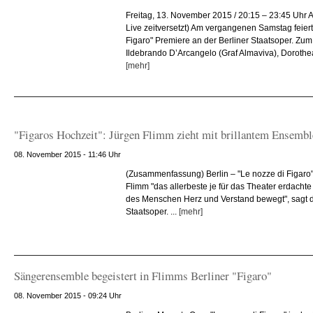
Freitag, 13. November 2015 / 20:15 – 23:45 Uhr
Live zeitversetzt) Am vergangenen Samstag feier
Figaro" Premiere an der Berliner Staatsoper. Z
Ildebrando D’Arcangelo (Graf Almaviva), Dorothe
[mehr]
"Figaros Hochzeit": Jürgen Flimm zieht mit brillantem Ensemble
08. November 2015 - 11:46 Uhr
(Zusammenfassung) Berlin – "Le nozze di Figaro" 
Flimm "das allerbeste je für das Theater erdachte 
des Menschen Herz und Verstand bewegt", sagt de
Staatsoper. ...
[mehr]
Sängerensemble begeistert in Flimms Berliner "Figaro"
08. November 2015 - 09:24 Uhr