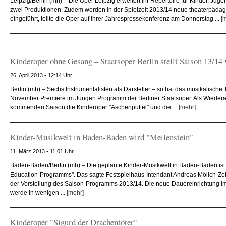
Leipzig/Berlin (mh) – Die Oper Leipzig erweitert ihr Repertoire für Kinder, Jug
zwei Produktionen. Zudem werden in der Spielzeit 2013/14 neue theaterpäda
eingeführt, teilte die Oper auf ihrer Jahrespressekonferenz am Donnerstag ...
[
Kinderoper ohne Gesang – Staatsoper Berlin stellt Saison 13/14 
26. April 2013 - 12:14 Uhr
Berlin (mh) – Sechs Instrumentalisten als Darsteller – so hat das musikalisch
November Premiere im Jungen Programm der Berliner Staatsoper. Als Wiedera
kommenden Saison die Kinderoper "Aschenputtel" und die ...
[mehr]
Kinder-Musikwelt in Baden-Baden wird "Meilenstein"
11. März 2013 - 11:01 Uhr
Baden-Baden/Berlin (mh) – Die geplante Kinder-Musikwelt in Baden-Baden ist 
Education-Programms". Das sagte Festspielhaus-Intendant Andreas Mölich-Ze
der Vorstellung des Saison-Programms 2013/14. Die neue Dauereinrichtung i
werde in wenigen ...
[mehr]
Kinderoper "Sigurd der Drachentöter"