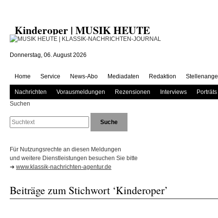
Kinderoper | MUSIK HEUTE
Donnerstag, 06. August 2026
Home
Service
News-Abo
Mediadaten
Redaktion
Stellenange
Nachrichten
Vorausmeldungen
Rezensionen
Interviews
Porträts
Suchen
Für Nutzungsrechte an diesen Meldungen
und weitere Dienstleistungen besuchen Sie bitte
➜
www.klassik-nachrichten-agentur.de
Beiträge zum Stichwort ‘Kinderoper’