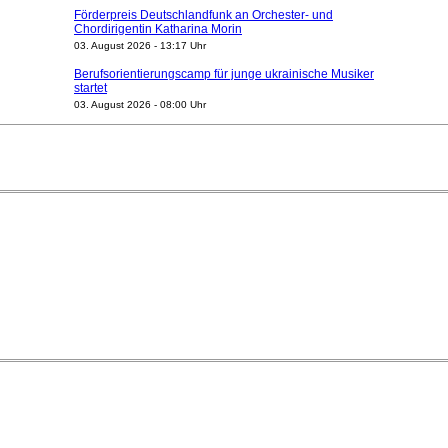
Förderpreis Deutschlandfunk an Orchester- und
Chordirigentin Katharina Morin
03. August 2026 - 13:17 Uhr
Berufsorientierungscamp für junge ukrainische Musiker
startet
03. August 2026 - 08:00 Uhr
Elena Tzavara wird neue Opernintendantin am
Nationaltheater Mannheim
29. Juli 2026 - 11:39 Uhr
Regensburger Generalmusikdirektor Stefan Veselka
geht 2027
23. Juli 2026 - 17:27 Uhr
Kammerorchester Heilbronn: Chefdirigent Risto Joost
verlängert bis 2030
21. Juli 2026 - 13:08 Uhr
Opernhäuser gedenken vertriebener jüdischer
Ensemblemitglieder
20. Juli 2026 - 18:15 Uhr
Bayreuth erwartet prominente Gäste zum Start der
Festspiele
17. Juli 2026 - 18:03 Uhr
Dirigent Nicolás Pasquet mit Würth-Preis der
Jeunesses Musicales ausgezeichnet