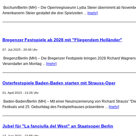
Bochum/Berlin (MH) – Die Opernregisseurin Lydia Steier übernimmt ab November
Amerikanerin Steier gestaltet die drei Spielzeiten ...
[mehr]
Bregenzer Festspiele ab 2028 mit "Fliegendem Holländer"
07. Juli 2025 - 20:09 Uhr
Bregenz/Berlin (MH) – Die Bregenzer Festspiele bringen 2028 Richard Wagners "D
Veranstalter am Montag ...
[mehr]
Osterfestspiele Baden-Baden starten mit Strauss-Oper
01. April 2023 - 13:26 Uhr
Baden-Baden/Berlin (MH) – Mit einer Neuinszenierung von Richard Strauss' "Die
Festivals und 25. Geburtstag des Festspielhauses präsentiere ...
[mehr]
Jubel für "La fanciulla del West" an Staatsoper Berlin
13. Juni 2021 - 22:55 Uhr