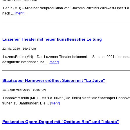
Berlin (MH) – Mit einer Neuproduktion von Giacomo Puccinis Wildwest-Oper "La fa
nach ...
[mehr]
Luzerner Theater mit neuer künstlerischer Leitung
22. Mai 2020 - 16:46 Uhr
Luzern/Berlin (MH) – Das Luzerner Theater bekommt im Sommer 2021 eine neue
designierte Intendantin Ina ...
[mehr]
Staatsoper Hannover eröffnet Saison mit "La Juive"
14. September 2019 - 10:00 Uhr
Hannover/Berlin (MH) – Mit "La Juive" (Die Jüdin) startet die Staatsoper Hann
frühen 15. Jahrhundert. Die ...
[mehr]
Packendes Opern-Doppel mit "Oedipus Rex" und "Iolanta"