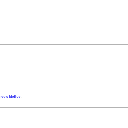
07. August 2026 - 13:20 Uhr
heute [dot] de
.