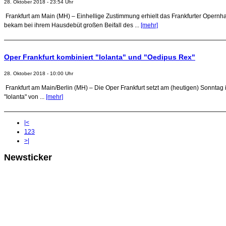
28. Oktober 2018 - 23:54 Uhr
Frankfurt am Main (MH) – Einhellige Zustimmung erhielt das Frankfurter Opernh
bekam bei ihrem Hausdebüt großen Beifall des ...
[mehr]
Oper Frankfurt kombiniert "Iolanta" und "Oedipus Rex"
28. Oktober 2018 - 10:00 Uhr
Frankfurt am Main/Berlin (MH) – Die Oper Frankfurt setzt am (heutigen) Sonntag 
"Iolanta" von ...
[mehr]
|<
1
2
3
>|
Newsticker