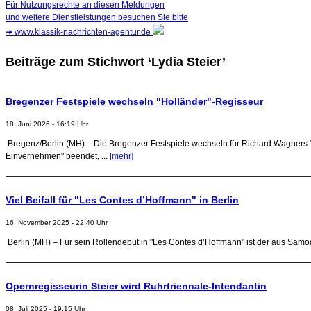
Für Nutzungsrechte an diesen Meldungen
und weitere Dienstleistungen besuchen Sie bitte
➜
www.klassik-nachrichten-agentur.de
Beiträge zum Stichwort ‘Lydia Steier’
Bregenzer Festspiele wechseln "Holländer"-Regisseur
18. Juni 2026 - 16:19 Uhr
Bregenz/Berlin (MH) – Die Bregenzer Festspiele wechseln für Richard Wagners 
Einvernehmen" beendet, ...
[mehr]
Viel Beifall für "Les Contes d’Hoffmann" in Berlin
16. November 2025 - 22:40 Uhr
Berlin (MH) – Für sein Rollendebüt in "Les Contes d’Hoffmann" ist der aus Samo
Opernregisseurin Steier wird Ruhrtriennale-Intendantin
08. Juli 2025 - 19:15 Uhr