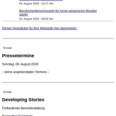
03. August 2026 - 13:17 Uhr
Berufsorientierungscamp für junge ukrainische Musiker
startet
03. August 2026 - 08:00 Uhr
Elena Tzavara wird neue Opernintendantin am
Nationaltheater Mannheim
Diesen Newsticker für Ihre Webseite
hier
abonnieren.
29. Juli 2026 - 11:39 Uhr
Regensburger Generalmusikdirektor Stefan Veselka
geht 2027
23. Juli 2026 - 17:27 Uhr
Anzeige
Kammerorchester Heilbronn: Chefdirigent Risto Joost
Pressetermine
verlängert bis 2030
21. Juli 2026 - 13:08 Uhr
Sonntag, 09. August 2026
Opernhäuser gedenken vertriebener jüdischer
– keine angekündigten Termine –
Ensemblemitglieder
20. Juli 2026 - 18:15 Uhr
Bayreuth erwartet prominente Gäste zum Start der
Festspiele
Anzeige
17. Juli 2026 - 18:03 Uhr
Developing Stories
Dirigent Nicolás Pasquet mit Würth-Preis der
Jeunesses Musicales ausgezeichnet
07. August 2026 - 13:20 Uhr
Fortlaufende Berichterstattung:
Bayreuther Festspiele