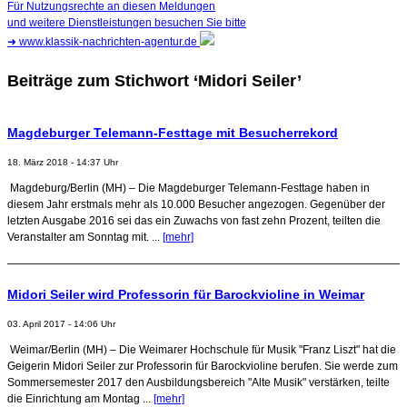
Für Nutzungsrechte an diesen Meldungen
und weitere Dienstleistungen besuchen Sie bitte
➜
www.klassik-nachrichten-agentur.de
Beiträge zum Stichwort ‘Midori Seiler’
Magdeburger Telemann-Festtage mit Besucherrekord
18. März 2018 - 14:37 Uhr
Magdeburg/Berlin (MH) – Die Magdeburger Telemann-Festtage haben in
diesem Jahr erstmals mehr als 10.000 Besucher angezogen. Gegenüber der
letzten Ausgabe 2016 sei das ein Zuwachs von fast zehn Prozent, teilten die
Veranstalter am Sonntag mit. ...
[mehr]
Midori Seiler wird Professorin für Barockvioline in Weimar
03. April 2017 - 14:06 Uhr
Weimar/Berlin (MH) – Die Weimarer Hochschule für Musik "Franz Liszt" hat die
Geigerin Midori Seiler zur Professorin für Barockvioline berufen. Sie werde zum
Sommersemester 2017 den Ausbildungsbereich "Alte Musik" verstärken, teilte
die Einrichtung am Montag ...
[mehr]