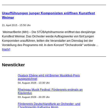
Uraufführungen junger Komponisten eröffnen Kunstfest
Weimar
21. April 2015 - 15:50 Uhr
Weimar/Berlin (MH) – Die STÜBAphilharmonie eröffnet das diesjährige
Kunstfest Weimar. Das Orchester werde Auftragswerke von fünf jungen
Komponisten uraufführen, teilten die Veranstalter am Dienstag bei der
Vorstellung des Programms mit. In dem Konzert "Orchestronik" verbinde ...
[mehr]
Newsticker
Quatuor Ebène wird mit Bremer Musikfest-Preis
ausgezeichnet
04. August 2026 - 13:30 Uhr
Rheingau Musik Festival: Förderpreis erstmals an
Klavierduo
03. August 2026 - 20:35 Uhr
Förderpreis Deutschlandfunk an Orchester- und
Chordirigentin Katharina Morin