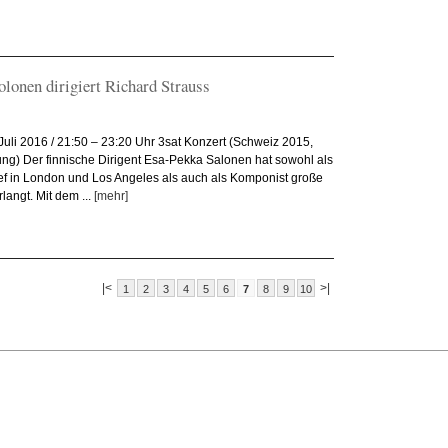
olonen dirigiert Richard Strauss
Juli 2016 / 21:50 – 23:20 Uhr 3sat Konzert (Schweiz 2015,
ung) Der finnische Dirigent Esa-Pekka Salonen hat sowohl als
f in London und Los Angeles als auch als Komponist große
langt. Mit dem ...
[mehr]
|<
>|
1
2
3
4
5
6
7
8
9
10