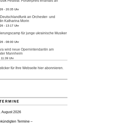
26 - 20:35 Uhr
 Deutschlandfunk an Orchester- und
tin Katharina Morin
26 - 13:17 Uhr
tierungscamp für junge ukrainische Musiker
26 - 08:00 Uhr
ra wird neue Opernintendantin am
eater Mannheim
- 11:39 Uhr
r Generalmusikdirektor Stefan Veselka
ticker für Ihre Webseite
hier
abonnieren.
- 17:27 Uhr
ster Heilbronn: Chefdirigent Risto Joost
bis 2030
- 13:08 Uhr
 gedenken vertriebener jüdischer
tglieder
TERMINE
- 18:15 Uhr
wartet prominente Gäste zum Start der
5. August 2026
- 18:03 Uhr
ekündigten Termine –
r Stadtrat beendet Pläne für Opernhaus-