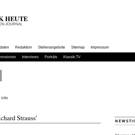
SIK HEUTE
daten
Redaktion
Stellenangebote
Sitemap
Impressum
ensionen
Interviews
Porträts
Klassik.TV
bitte
chard Strauss’
NEWSTI
Rheingau Mu