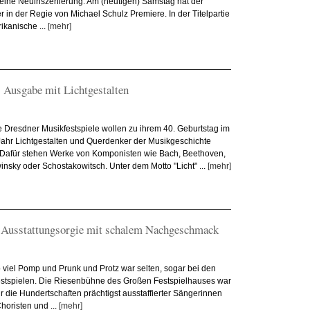
eine Neuinszenierung. Am (heutigen) Samstag hat der
r in der Regie von Michael Schulz Premiere. In der Titelpartie
rikanische ...
[mehr]
. Ausgabe mit Lichtgestalten
 Dresdner Musikfestspiele wollen zu ihrem 40. Geburtstag im
hr Lichtgestalten und Querdenker der Musikgeschichte
 Dafür stehen Werke von Komponisten wie Bach, Beethoven,
winsky oder Schostakowitsch. Unter dem Motto "Licht" ...
[mehr]
: Ausstattungsorgie mit schalem Nachgeschmack
 viel Pomp und Prunk und Protz war selten, sogar bei den
estspielen. Die Riesenbühne des Großen Festspielhauses war
für die Hundertschaften prächtigst ausstaffierter Sängerinnen
horisten und ...
[mehr]