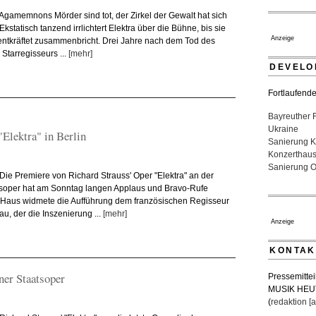
Neubau
 Agamemnons Mörder sind tot, der Zirkel der Gewalt hat sich
16. Juli 2026 
kstatisch tanzend irrlichtert Elektra über die Bühne, bis sie
Quatuor Ebè
Anzeige
ntkräftet zusammenbricht. Drei Jahre nach dem Tod des
ausgezeich
Starregisseurs ...
[mehr]
04. August 20
DEVELO
Fortlaufende
Bayreuther 
Ukraine
"Elektra" in Berlin
Sanierung K
Konzerthau
Sanierung Op
 Die Premiere von Richard Strauss' Oper "Elektra" an der
tsoper hat am Sonntag langen Applaus und Bravo-Rufe
 Haus widmete die Aufführung dem französischen Regisseur
u, der die Inszenierung ...
[mehr]
Anzeige
KONTAK
ner Staatsoper
Pressemittei
MUSIK HEU
(
redaktion [a