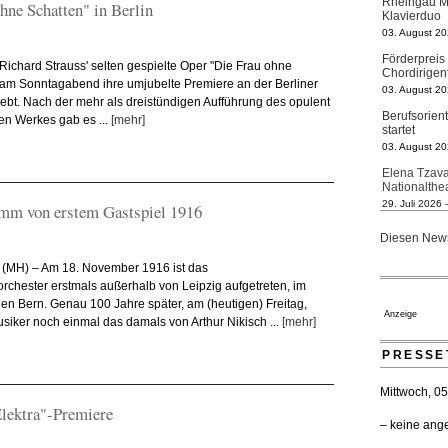
Klavierduo
hne Schatten" in Berlin
03. August 20
Förderpreis
Chordirigen
 Richard Strauss' selten gespielte Oper "Die Frau ohne
03. August 20
 am Sonntagabend ihre umjubelte Premiere an der Berliner
lebt. Nach der mehr als dreistündigen Aufführung des opulent
Berufsorien
startet
ten Werkes gab es ...
[mehr]
03. August 20
Elena Tzava
Nationalth
29. Juli 2026 
amm von erstem Gastspiel 1916
Regensburge
geht 2027
Diesen News
23. Juli 2026 
n (MH) – Am 18. November 1916 ist das
Kammerorche
hester erstmals außerhalb von Leipzig aufgetreten, im
verlängert 
en Bern. Genau 100 Jahre später, am (heutigen) Freitag,
21. Juli 2026 
Anzeige
usiker noch einmal das damals von Arthur Nikisch ...
[mehr]
Opernhäuser
Ensemblemi
PRESSE
20. Juli 2026 
Bayreuth er
Mittwoch, 0
Festspiele
lektra"-Premiere
17. Juli 2026 
– keine ang
Düsseldorfe