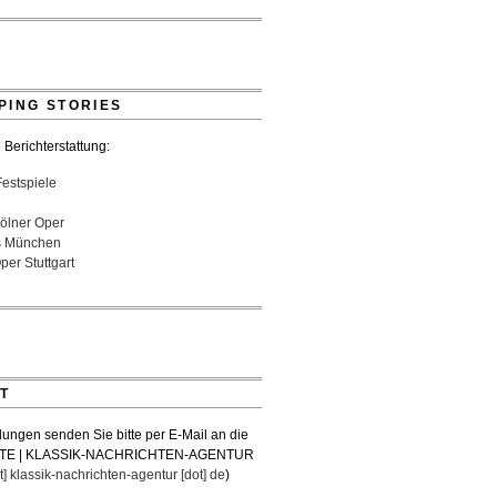
- 22:49 Uhr
ne wird mit Bremer Musikfest-Preis
net
26 - 13:30 Uhr
PING STORIES
 Berichterstattung:
Festspiele
ölner Oper
s München
er Stuttgart
T
lungen senden Sie bitte per E-Mail an die
TE | KLASSIK-NACHRICHTEN-AGENTUR
t] klassik-nachrichten-agentur [dot] de
)