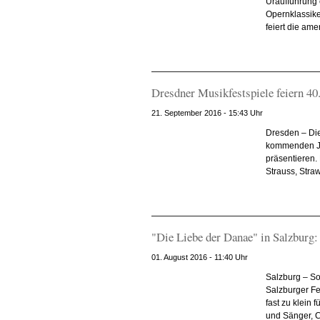
Uraufführung 
Opernklassike
feiert die ame
Dresdner Musikfestspiele feiern 40
21. September 2016 - 15:43 Uhr
Dresden – Die
kommenden Ja
präsentieren.
Strauss, Stra
"Die Liebe der Danae" in Salzburg
01. August 2016 - 11:40 Uhr
Salzburg – So
Salzburger F
fast zu klein 
und Sänger, C