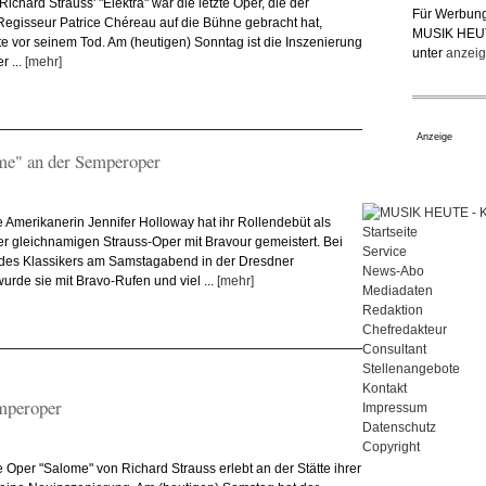
Richard Strauss' "Elektra" war die letzte Oper, die der
Für Werbung
Regisseur Patrice Chéreau auf die Bühne gebracht hat,
MUSIK HEU
 vor seinem Tod. Am (heutigen) Sonntag ist die Inszenierung
unter
anzeig
r ...
[mehr]
Anzeige
ome" an der Semperoper
 Amerikanerin Jennifer Holloway hat ihr Rollendebüt als
Startseite
er gleichnamigen Strauss-Oper mit Bravour gemeistert. Bei
Service
 des Klassikers am Samstagabend in der Dresdner
News-Abo
rde sie mit Bravo-Rufen und viel ...
[mehr]
Mediadaten
Redaktion
Chefredakteur
Consultant
Stellenangebote
Kontakt
emperoper
Impressum
Datenschutz
Copyright
 Oper "Salome" von Richard Strauss erlebt an der Stätte ihrer