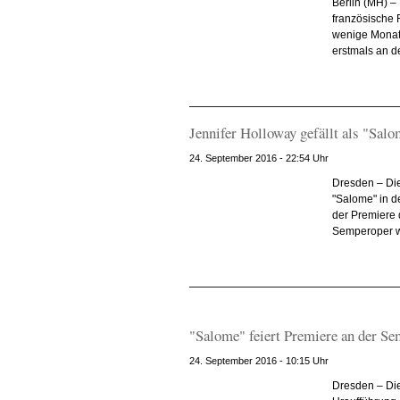
Berlin (MH) – 
französische 
wenige Monate
erstmals an de
Jennifer Holloway gefällt als "Sal
24. September 2016 - 22:54 Uhr
Dresden – Die
"Salome" in d
der Premiere
Semperoper wu
"Salome" feiert Premiere an der S
24. September 2016 - 10:15 Uhr
Dresden – Die