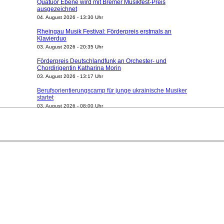
ausgezeichnet
04. August 2026 - 13:30 Uhr
Rheingau Musik Festival: Förderpreis erstmals an
Klavierduo
03. August 2026 - 20:35 Uhr
Förderpreis Deutschlandfunk an Orchester- und
Chordirigentin Katharina Morin
03. August 2026 - 13:17 Uhr
Berufsorientierungscamp für junge ukrainische Musiker
startet
03. August 2026 - 08:00 Uhr
Elena Tzavara wird neue Opernintendantin am
Nationaltheater Mannheim
29. Juli 2026 - 11:39 Uhr
Regensburger Generalmusikdirektor Stefan Veselka
geht 2027
23. Juli 2026 - 17:27 Uhr
Kammerorchester Heilbronn: Chefdirigent Risto Joost
verlängert bis 2030
21. Juli 2026 - 13:08 Uhr
Opernhäuser gedenken vertriebener jüdischer
Ensemblemitglieder
20. Juli 2026 - 18:15 Uhr