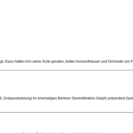
. Dazu hätten ihm seine Ärzte geraten, teilten Konzerthäuser und Orchester am Fre
Erstausstrahlung) Im ehemaligen Berliner Stummfilmkino Delphi präsentiert Gast
Quatuor Ebène wird mit Bremer Musikfest-Preis